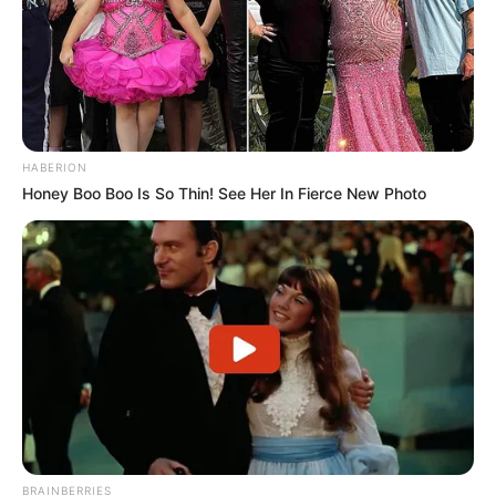
HABERION
Honey Boo Boo Is So Thin! See Her In Fierce New Photo
BRAINBERRIES