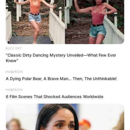
BUZZ DAY
“Classic Dirty Dancing Mystery Unveiled—What Few Ever
Knew"
HABERION
A Dying Polar Bear, A Brave Man… Then, The Unthinkable!
HABERION
6 Film Scenes That Shocked Audiences Worldwide