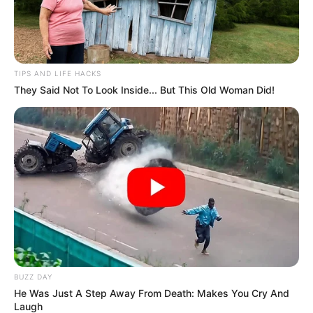
TIPS AND LIFE HACKS
They Said Not To Look Inside... But This Old Woman Did!
BUZZ DAY
He Was Just A Step Away From Death: Makes You Cry And
Laugh