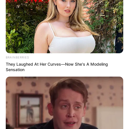
mindig dolgoztunk”
by
Szerző
•
November 3, 2025
BRAINBERRIES
They Laughed At Her Curves—Now She's A Modeling
Sensation