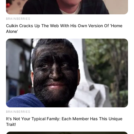
BRAINBERRIES
Culkin Cracks Up The Web With His Own Version Of ‘Home
Alone’
Kersák István youtuber a Békemeneten véletlenül
találkozott Orbán Viktor édesanyjával, Sipos
Erzsébettel, aki meglepően nyíltan és derűsen
válaszolt minden kérdésére. Az idős asszony
elmondta, hogy minden Békemeneten részt vesz, és
mindig is támogatta a miniszterelnököt – de nem
csak azért, mert ő a fia.
BRAINBERRIES
It's Not Your Typical Family: Each Member Has This Unique
Trait!
„Mindegyik Békemeneten ott vagyok, és
természetesen támogatom a fiamat, de ha nem ő