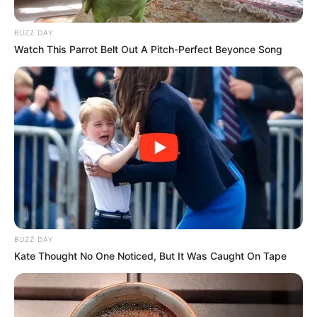
BUZZ DAY
Watch This Parrot Belt Out A Pitch-Perfect Beyonce Song
BUZZ DAY
Kate Thought No One Noticed, But It Was Caught On Tape