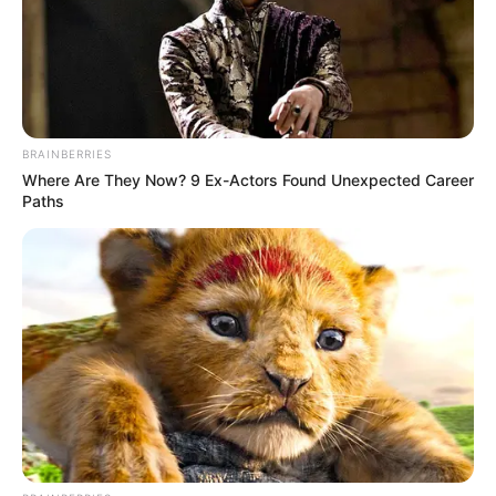
a férjemé Hatvanpuszta, nem a Viktoré.”
BRAINBERRIES
Where Are They Now? 9 Ex-Actors Found Unexpected Career
Paths