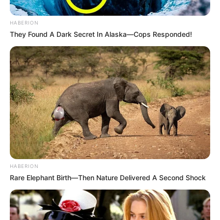
HABERION
They Found A Dark Secret In Alaska—Cops Responded!
HABERION
Rare Elephant Birth—Then Nature Delivered A Second Shock