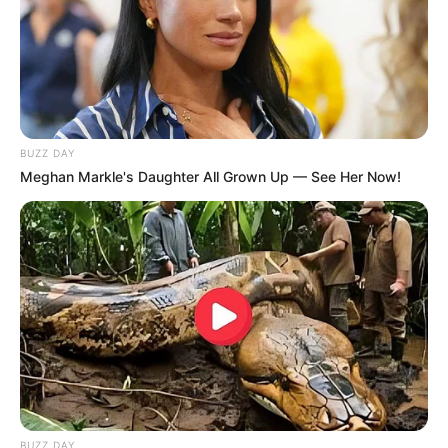
BUZZ DAY
Meghan Markle's Daughter All Grown Up — See Her Now!
BUZZ DAY