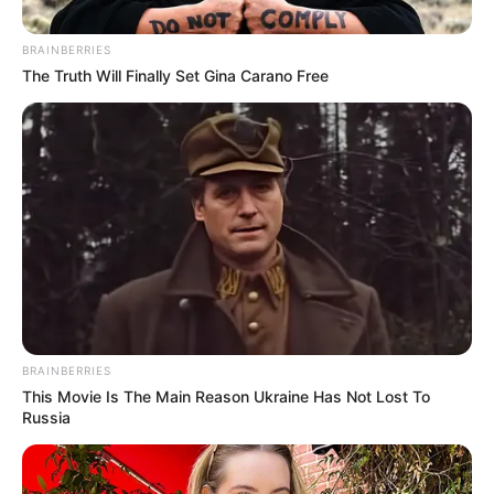
BRAINBERRIES
The Truth Will Finally Set Gina Carano Free
Posted
Friss hírek
in
BRAINBERRIES
Orbán Viktor édesanyja ritka
This Movie Is The Main Reason Ukraine Has Not Lost To
Russia
interjút adott a Békemeneten:
„Szegény emberek voltunk, de