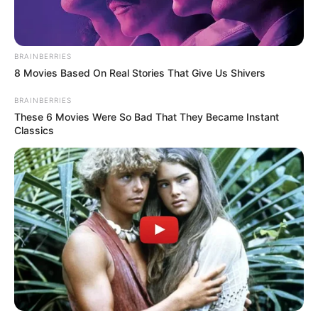
„Egyszer, amikor kopogtatócédulát gyűjtöttem,
egy idős nő azt mondta, azért nem szavaz Orbánra,
mert cigányra nem szavaz. Megkérdeztem tőle,
BRAINBERRIES
hogy engem cigánynak tart-e. Azt mondta, nem.
8 Movies Based On Real Stories That Give Us Shivers
Akkor elárultam, hogy én az anyja vagyok. Na,
BRAINBERRIES
akkor elpirult.”
These 6 Movies Were So Bad That They Became Instant
Classics