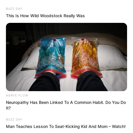
BUZZ DAY
This Is How Wild Woodstock Really Was
NERVE FLOW
Neuropathy Has Been Linked To A Common Habit. Do You Do
It?
BUZZ DAY
Man Teaches Lesson To Seat-Kicking Kid And Mom – Watch!