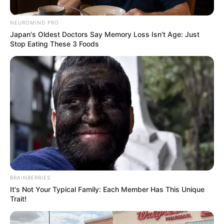
NEUROMIND PRO
Japan's Oldest Doctors Say Memory Loss Isn't Age: Just
Stop Eating These 3 Foods
BRAINBERRIES
It's Not Your Typical Family: Each Member Has This Unique
Posted
Friss hírek
Trait!
in
Olyan sarcot vetne ki a Tisza a