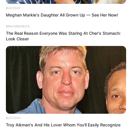
BUZZDAY
Meghan Markle's Daughter All Grown Up — See Her Now!
BRAINBERRIES
The Real Reason Everyone Was Staring At Cher's Stomach:
Look Closer
BUZZDAY
Troy Aikman's And His Lover Whom You'll Easily Recognize