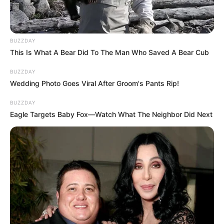
BUZZDAY
This Is What A Bear Did To The Man Who Saved A Bear Cub
BUZZDAY
Wedding Photo Goes Viral After Groom's Pants Rip!
BUZZDAY
Eagle Targets Baby Fox—Watch What The Neighbor Did Next
Budai Gyula volt a Harcosok órájának szerdai
vendége. „Magyar Péter mindegy, mit mond, azok
az emberek, akik mögötte állnak, kimondták, hogy
el kell venni a 13. havi nyugdíjat, és meg kell
adóztatni a nyugdíjakat. Azokat az embereket