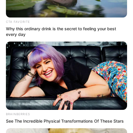
Véleménye szerint a tiszások terve az, hogy Ruszin
bekerüljön a parlamentbe és mentelmi jogot
kapjon.
CTA FAVORITE
Why this ordinary drink is the secret to feeling your best
every day
Miután megannyi balhé van már mögötte, a
fegyverviselési botrány, a katonai visszaélés, a
zsírleszívás, a lökdösődés után jól jönne neki, ha
bejutna a parlamentbe
– fűzte hozzá.
BRAINBERRIES
See The Incredible Physical Transformations Of These Stars