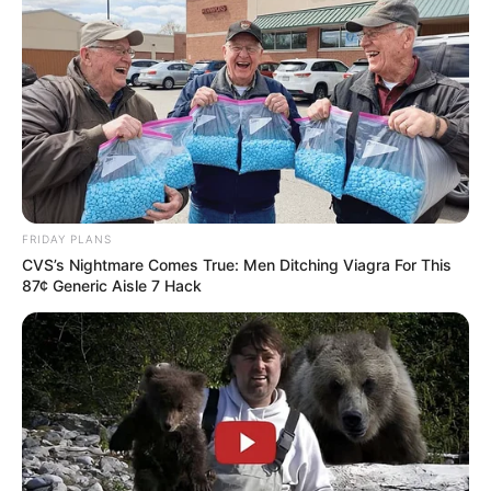
nyugdíjasokra, ami még a
Bokros-csomagot is lepipálná
by
Szerző
•
November 3, 2025
FRIDAY PLANS
CVS’s Nightmare Comes True: Men Ditching Viagra For This
87¢ Generic Aisle 7 Hack