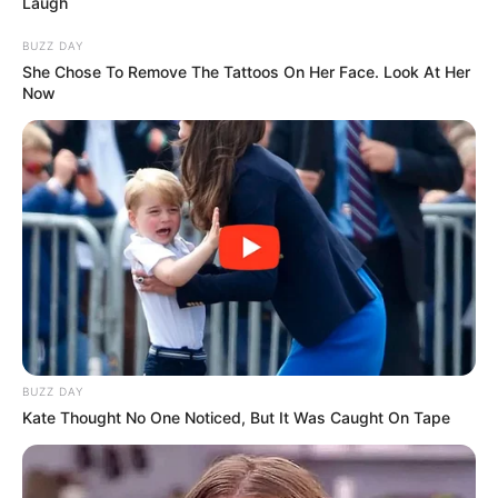
Laugh
BUZZ DAY
She Chose To Remove The Tattoos On Her Face. Look At Her
Now
Budai Gyula reagált Ruszin-Szendi Romulusz
botrányaira is, elsőként felidézte a Kötcsén történt
incidenst, amikor egy mandineres újságírót
ellökött.
BUZZ DAY
Kate Thought No One Noticed, But It Was Caught On Tape