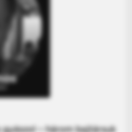
 gyászol – három bajtársuk