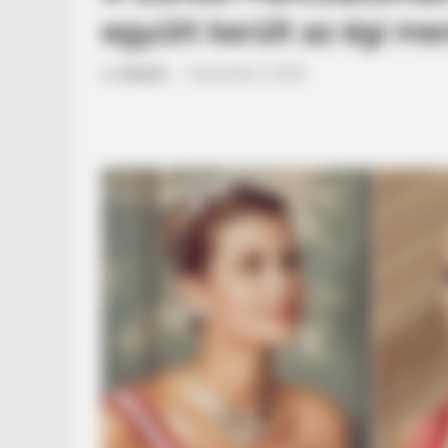
együtt került az égi m
by
Szerző
•
November 3, 2025