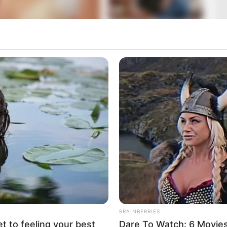
társuk együtt került az égi mentők közé
z Országos Mentőszolgálat: rövid időn belül három
l a Siófoki Mentőállomás.Horváth János, Verbovszky
 dolgoztak vállvetve, és most – ahogy bajtársaik
sorába.”
g, és a közösség szavai sokakat mélyen
BRAINBERRIES
szolgálat közössége három szeretett bajtársától
et to feeling your best
Dare To Watch: 6 Movie