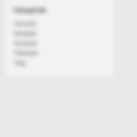
Kategóriák
Friss hírek
Művészek
Természet
Történetek
Világ