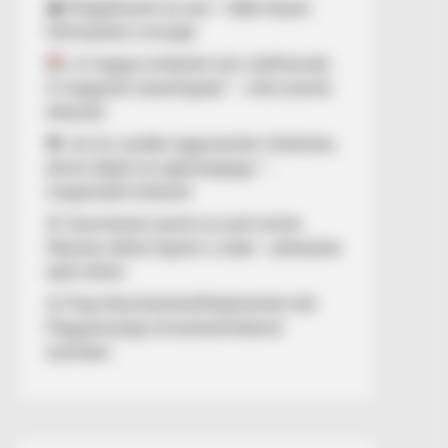
🌧️ Megérkezett az eső – több helyen
felfrissülhet a levegő
„A magyar emberek nem széthúznak.
A magyarok összefognak.” – erős üzenet
érkezett
💔 „Az én csodás nagymamám története,
akivel elbánt az egészségügy” –
megrendítő történet
🚨 Szemtanúk szerint az autó szinte
fékezés nélkül hajtott a vízbe – pillanatok
alatt eltűnt
⚖️ Filep Dávid büntetőfeljelentést tett
Magyarország miniszterelnökével
szemben