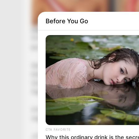
Before You Go
🕯️ A Siófoki Mentőállomás gyászol – három baj
Szomorú és megrendítő hírt közölt vasárnap a
köztiszteletben álló munkatársát veszítette e
István és Felker Ferenc hosszú évtizedeken át
fogalmaztak – „együtt kerültek az égi mentők 
A hírt az OMSZ hivatalos oldalán osztotta me
megérintettek:
CTA FAVORITE
„A Siófoki Mentőállomás és az Országos Mentő
Why this ordinary drink is the secr