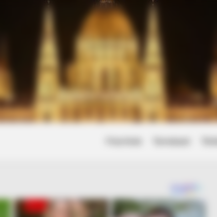
Friss hírek
Természet
Tört