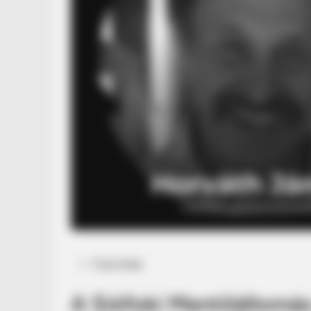
Posted
Friss hírek
in
A Siófoki Mentőállomás