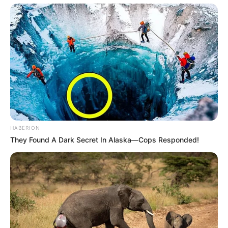
HABERION
They Found A Dark Secret In Alaska—Cops Responded!