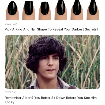
sztár All Stars döntőjét – videó
BUZZ DAY
Pick A Ring And Nail Shape To Reveal Your Darkest Secrets!
BUZZDAY
Remember Albert? You Better Sit Down Before You See Him
Today