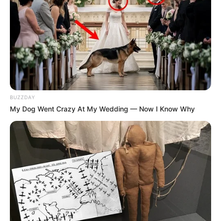
dalainak köszönheti, amelyeket az édesapja halála
után kezdett énekel
ni.
Egy közösségi médiás posztjában Krisztián
párbajra hívta ki Srámeket, hogy énekeljék el
közösen Zámbó Jimmy híres dalát, a
Sírni volna jó
-
t. Bár a posztot később törölte, Krisztián világosan
BUZZDAY
kifejtette, hogy szerinte Srámek Jimmy dalainak
My Dog Went Crazy At My Wedding — Now I Know Why
éneklése révén lett ismert, és szerzett helyet a
televíziós produkciókban, például
A Király
című
sorozatban.
„Számomra vérlázító, hogy Peter azt állítja,
mindent saját magának köszönhet, miközben
édesapám dalai tették őt ismertté” –
mondta
Krisztián, hozzátéve, hogy Srámek technikailag