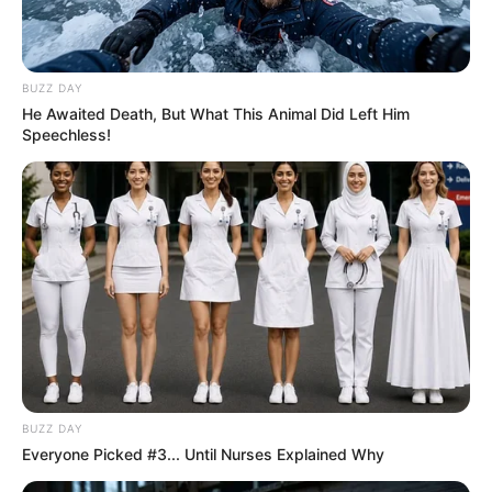
BUZZ DAY
He Awaited Death, But What This Animal Did Left Him
Speechless!
BUZZ DAY
Everyone Picked #3... Until Nurses Explained Why