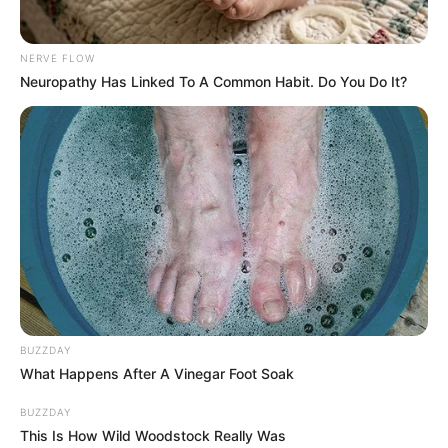
NERVE FLOW
Neuropathy Has Linked To A Common Habit. Do You Do It?
BUZZDAY
What Happens After A Vinegar Foot Soak
BUZZDAY
This Is How Wild Woodstock Really Was