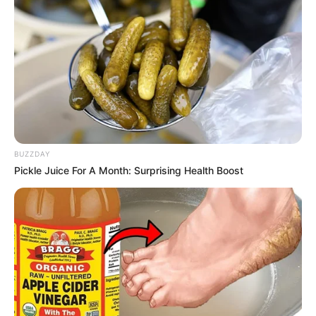
“Ő az édesapám miatt lett
valaki”
by
Szerző
•
October 28, 2025
BUZZDAY
Pickle Juice For A Month: Surprising Health Boost