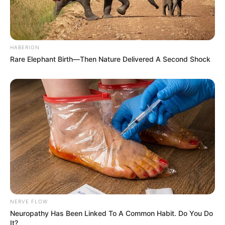
HABERION
Rare Elephant Birth—Then Nature Delivered A Second Shock
NERVE FLOW
Neuropathy Has Been Linked To A Common Habit. Do You Do
It?