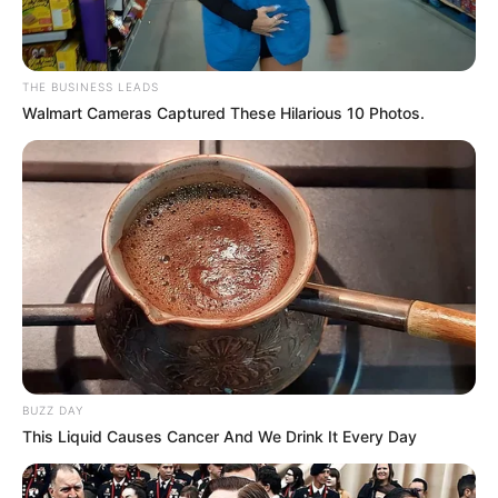
THE BUSINESS LEADS
Walmart Cameras Captured These Hilarious 10 Photos.
BUZZ DAY
This Liquid Causes Cancer And We Drink It Every Day