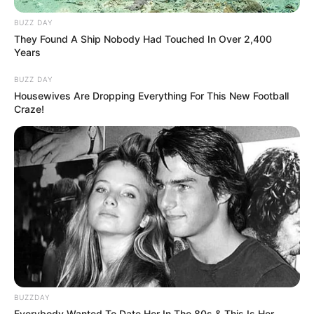
BUZZ DAY
They Found A Ship Nobody Had Touched In Over 2,400
Years
BUZZ DAY
Housewives Are Dropping Everything For This New Football
Craze!
BUZZDAY
Everybody Wanted To Date Her In The 80s & This Is Her