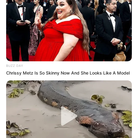
BUZZ DAY
Chrissy Metz Is So Skinny Now And She Looks Like A Model