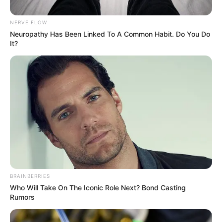
NERVE FLOW
Neuropathy Has Been Linked To A Common Habit. Do You Do
It?
Posted
Friss hírek
in
BRAINBERRIES
Zámbó Krisztián hatalmas
Who Will Take On The Iconic Role Next? Bond Casting
Rumors
pofont adott Peter Srámeknek: