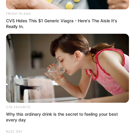
FRIDAY PLANS
CVS Hides This $1 Generic Viagra - Here's The Aisle It's
Really In.
CTA FAVORITE
Why this ordinary drink is the secret to feeling your best
every day
Posted
Friss hírek
BUZZ DAY