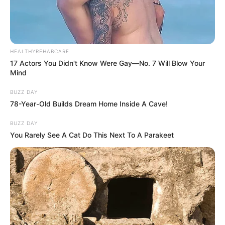
HEALTHYREHABCARE
17 Actors You Didn't Know Were Gay—No. 7 Will Blow Your
Mind
BUZZ DAY
78-Year-Old Builds Dream Home Inside A Cave!
BUZZ DAY
You Rarely See A Cat Do This Next To A Parakeet