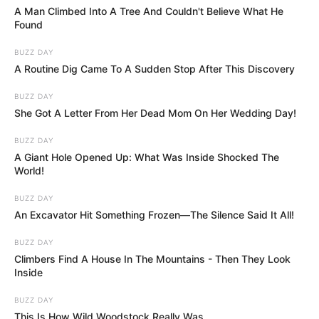
A Man Climbed Into A Tree And Couldn't Believe What He
Found
BUZZ DAY
A Routine Dig Came To A Sudden Stop After This Discovery
BUZZ DAY
She Got A Letter From Her Dead Mom On Her Wedding Day!
BUZZ DAY
A Giant Hole Opened Up: What Was Inside Shocked The
World!
BUZZ DAY
An Excavator Hit Something Frozen—The Silence Said It All!
BUZZ DAY
Climbers Find A House In The Mountains - Then They Look
Inside
BUZZ DAY
This Is How Wild Woodstock Really Was