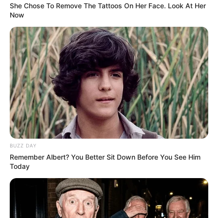
in
She Chose To Remove The Tattoos On Her Face. Look At Her
Semjén Zsolt lemondása…
Now
Felszólították Semjén Zsoltot–
Távozzon a posztjáról
by
Szerző
•
October 20, 2025
BUZZ DAY
Remember Albert? You Better Sit Down Before You See Him
Today