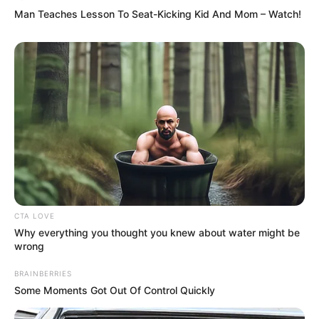
Man Teaches Lesson To Seat-Kicking Kid And Mom – Watch!
Kuslits Gábor, a Területi Gyermekvédelmi
Szakszolgálat korábbi vezetője ugyanakkor egy
interjúban arról beszélt: a hírek szerint magas rangú
politikusokhoz is kerülhettek fiatalok a Szőlő utcai
otthonból. Az Igazságügyi Minisztérium
közleménye szerint azonban kormánytag
érintettsége fel sem merült.
CTA LOVE
Why everything you thought you knew about water might be
wrong
BRAINBERRIES
Some Moments Got Out Of Control Quickly