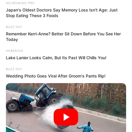
NEUROMIND PRO
Japan's Oldest Doctors Say Memory Loss Isn't Age: Just
Stop Eating These 3 Foods
BUZZ DAY
Remember Kerri-Anne? Better Sit Down Before You See Her
Today
HABERION
Lake Lanier Looks Calm, But Its Past Will Chills You!
BUZZ DAY
Wedding Photo Goes Viral After Groom's Pants Rip!