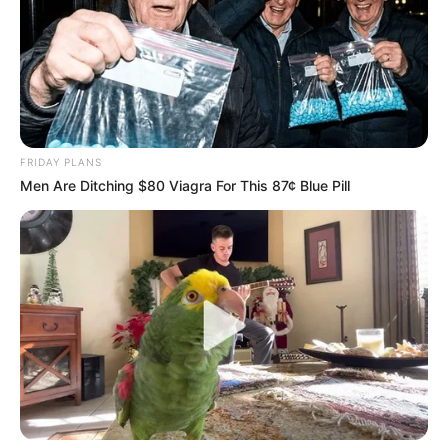
FRIDAY PLANS
Men Are Ditching $80 Viagra For This 87¢ Blue Pill
Magyar Péter: Orbán függessze fel Semjén Zsoltot
a Szőlő utcai ügy teljes kivizsgálásáig
A Tisza Párt elnöke, Magyar Péter csütörtökön a
Facebookon szólította fel Orbán Viktort, hogy a