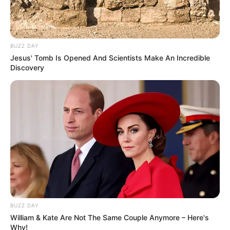
BUZZ DAY
Jesus' Tomb Is Opened And Scientists Make An Incredible
Discovery
BUZZ DAY
William & Kate Are Not The Same Couple Anymore – Here's
Why!