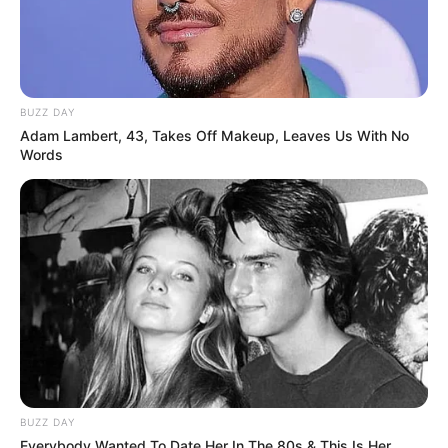
BUZZ DAY
Adam Lambert, 43, Takes Off Makeup, Leaves Us With No
Words
BUZZ DAY
Everybody Wanted To Date Her In The 80s & This Is Her