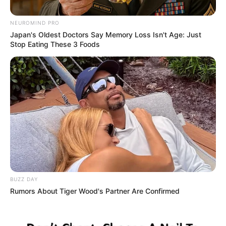
NEUROMIND PRO
Japan's Oldest Doctors Say Memory Loss Isn't Age: Just
Stop Eating These 3 Foods
Posted
Friss hírek
BUZZ DAY
in
Rumors About Tiger Wood's Partner Are Confirmed
Orbán Viktor: A Tisza Párt nem
tudja elvenni a magyarok