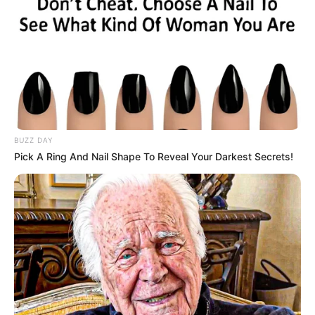
pénzét, és a jövőben sem fogja
by
Szerző
•
October 18, 2025
BUZZ DAY
Pick A Ring And Nail Shape To Reveal Your Darkest Secrets!