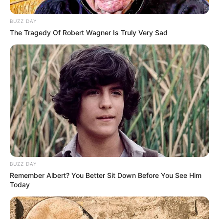
BUZZ DAY
The Tragedy Of Robert Wagner Is Truly Very Sad
A nehéz román gazdasági helyzetről, a
BUZZ DAY
vállalkozóknak nyújtott hitelről és az Otthon Start
Remember Albert? You Better Sit Down Before You See Him
programról, a nemzeti konzultációról, a hétközi
Today
brüsszeli mentelmi szavazásról, a Tisza Párt
adatszivárgási ügyéről, valamint Krasznahorkai