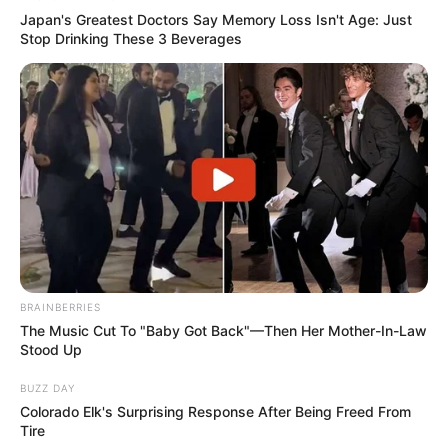
Japan's Greatest Doctors Say Memory Loss Isn't Age: Just
Stop Drinking These 3 Beverages
BRAINBERRIES
The Music Cut To "Baby Got Back"—Then Her Mother-In-Law
Stood Up
BUZZ DAY
Colorado Elk's Surprising Response After Being Freed From
Tire