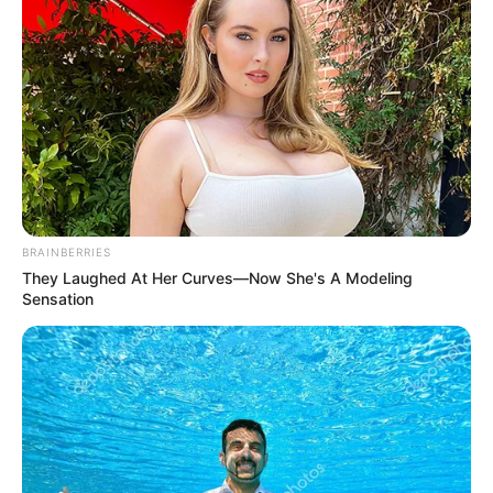
valaki túllépi, ott a nemzetbiztonság érdekében
természetesen a magyar állam is majd cselekedni
fog. Egyelőre sajnálom azokat a tiszásokat, akiknek
az adatai most ukrán kézben vannak, remélem nem
lesz személyesen ebből túl nagy bajuk”
BRAINBERRIES
They Laughed At Her Curves—Now She's A Modeling
Sensation