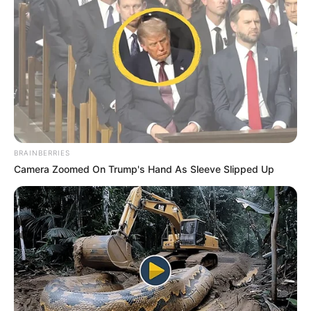
komoly küzdelem zajlik a gazdaság pénzügyi
egyensúlyának helyreállításáért, ami fájdalmas
dolog és komoly kihívás. „Kiemelt kereskedelmi
partnerünkről van szó, minél több pénzük van a
románoknak, annál inkább működik a román–
magyar kereskedelem” – említette meg.
BRAINBERRIES
Camera Zoomed On Trump's Hand As Sleeve Slipped Up