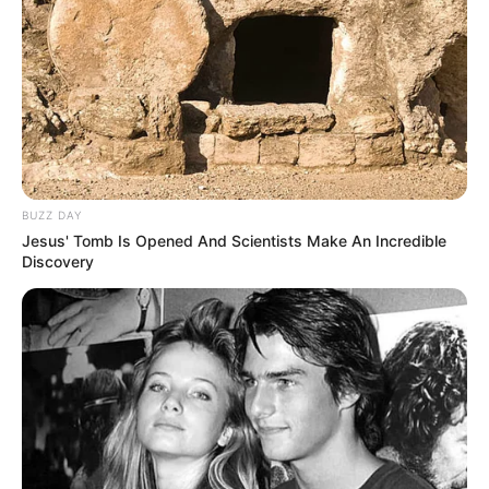
László irodalmi Nobel-díjáról is beszélt pénteken a
Kossuth Rádiónak adott interjúban Orbán Viktor
miniszterelnök.
„A magyar miniszterelnöknek kötelessége, hogy ha
tud, akkor részt vegyen a külhoni magyarok nagy
rendezvényén”– mondta Orbán Viktor
BUZZ DAY
miniszterelnök péntek reggel a Kossuth Rádió Jó
Jesus' Tomb Is Opened And Scientists Make An Incredible
reggelt, Magyarország! című műsorában, aki
Discovery
ezúttal Kolozsvárról nyilatkozott. A miniszterelnök
az interjút megelőzően a Facebookon jelentkezett,
tudatva, hogy Zsukiménesen vesz részt a 35 éves
Romániai Magyar Demokrata Szövetség (RMDSZ)
kongresszusán, amelyet ünnepi eseményként
jellemzett.