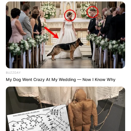
BUZZDAY
My Dog Went Crazy At My Wedding — Now I Know Why