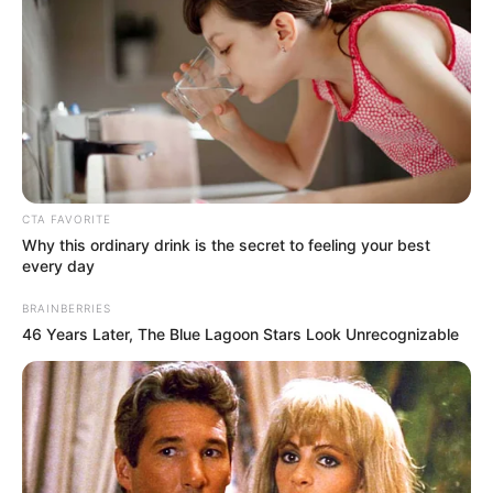
csak érvényes okmányt
by
Szerző
•
October 18, 2025
CTA FAVORITE
Why this ordinary drink is the secret to feeling your best
every day
BRAINBERRIES
46 Years Later, The Blue Lagoon Stars Look Unrecognizable