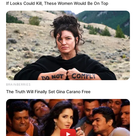
If Looks Could Kill, These Women Would Be On Top
A javaslatcsomag nemcsak a személyautókra,
hanem a motorkerékpárokra, haszongépjárművekre
és az elektromos járművekre is kiterjed – miközben
az adminisztráció is átalakul, és egyre digitálisabb
formát ölt. Évente vizsgáznának az idősebb autók
és a nagyobb motorok.
Az egyik legfontosabb változás az lenne, hogy:a tíz
évnél idősebb személyautóknak és furgonoknak
BRAINBERRIES
kötelező lenne évente műszaki vizsgára járniuk, a
The Truth Will Finally Set Gina Carano Free
szabályt kiterjesztenék a 125 cm³ feletti motorokra
is, amelyek eddig mentesültek a rendszeres
műszaki vizsga alól. Ezzel az Európai Bizottság
célja, hogy a régebbi járművek – amelyek nagyobb
arányban okoznak műszaki hibából eredő