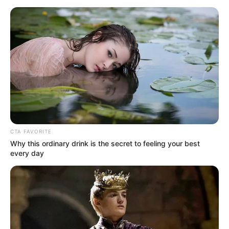
állítanák ki a műszaki vizsga igazolást és a forgalmi
engedélyt, a járművek nyilvántartása
összekapcsolódna az EU-n belül.
CTA FAVORITE
Why this ordinary drink is the secret to feeling your best
every day