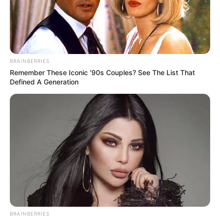
BRAINBERRIES
Remember These Iconic '90s Couples? See The List That
Defined A Generation
A 10 évnél idősebb autók így kapnak csak érvényes
okmányt! A friss tervezet szerint 2026-tól
szigorodnak a járművek műszaki vizsgára
vonatkozó szabályai, amelyektől az uniós
döntéshozók azt várják, hogy 2050-ig 7 000 életet
mentenek meg, és több mint 65 000 súlyos közúti
balesetet sikerül megelőzni.
BRAINBERRIES