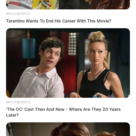
BRAINBERRIES
Tarantino Wants To End His Career With This Movie?
Posted
Friss hírek
BRAINBERRIES
in
'The OC' Cast Then And Now - Where Are They 20 Years
Műszaki vizsga 2026 – A 10
Later?
évnél idősebb autók így kapnak