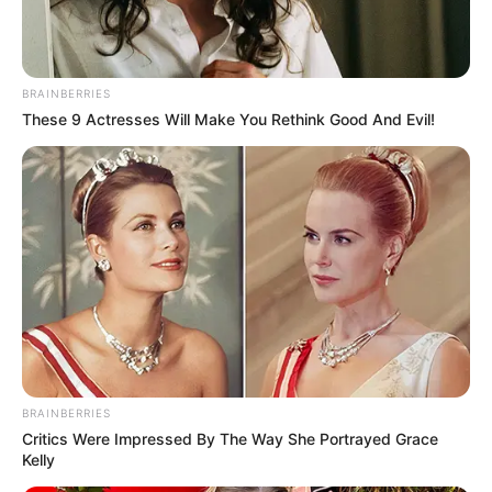
mellé. Magyar szerint az nem kormányzás, hogy
felmérések alapján rángatják a kormánybotot.
BRAINBERRIES
These 9 Actresses Will Make You Rethink Good And Evil!
BRAINBERRIES
Critics Were Impressed By The Way She Portrayed Grace
Kelly