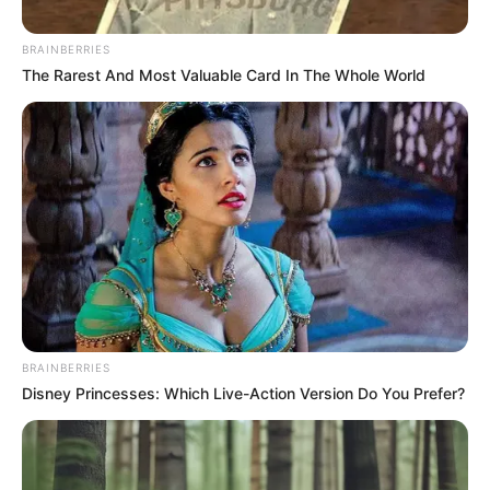
BRAINBERRIES
The Rarest And Most Valuable Card In The Whole World
BRAINBERRIES
Disney Princesses: Which Live-Action Version Do You Prefer?
Posted
Friss hírek