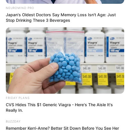
NEUROMIND PRO
Japan's Oldest Doctors Say Memory Loss Isn't Age: Just
Stop Drinking These 3 Beverages
FRIDAY PLANS
CVS Hides This $1 Generic Viagra - Here's The Aisle It's
Really In.
BUZZDAY
Remember Kerri-Anne? Better Sit Down Before You See Her