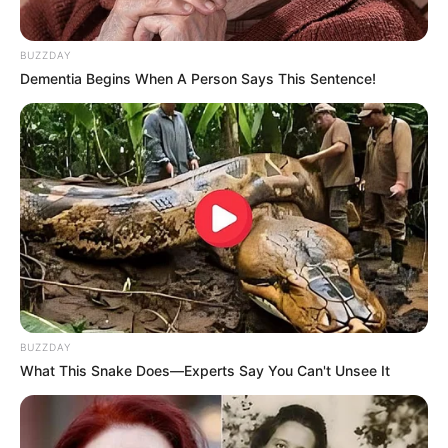
BUZZDAY
Dementia Begins When A Person Says This Sentence!
BUZZDAY
What This Snake Does—Experts Say You Can't Unsee It