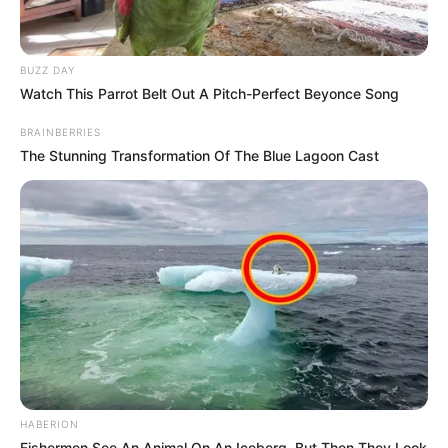
BUZZ DAY
Watch This Parrot Belt Out A Pitch-Perfect Beyonce Song
BRAINBERRIES
The Stunning Transformation Of The Blue Lagoon Cast
HABERION
Fishermen See An Animal On An Iceberg, But Then They Look