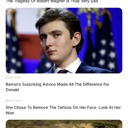
The Tragedy Of Robert Wagner Is Truly Very Sad
BUZZ DAY
Barron's Surprising Advice Made All The Difference For
Donald
BUZZ DAY
She Chose To Remove The Tattoos On Her Face. Look At Her
Now