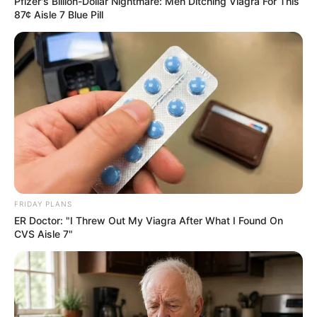
Pfizer's Billion-Dollar Nightmare: Men Ditching Viagra For This
87¢ Aisle 7 Blue Pill
FRIDAY PLANS
ER Doctor: "I Threw Out My Viagra After What I Found On
CVS Aisle 7"