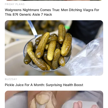
FRIDAY PLANS
Walgreens Nightmare Comes True: Men Ditching Viagra For
This 87¢ Generic Aisle 7 Hack
BUZZDAY
Pickle Juice For A Month: Surprising Health Boost