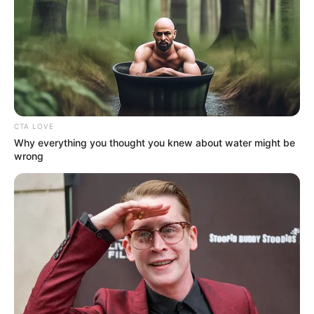
in
Magyar Péter kedd este
felrobbantotta a facebookot-
EZT kaptuk tőle!
by
Szerző
•
October 3, 2025
CTA LOVE
Why everything you thought you knew about water might be
wrong