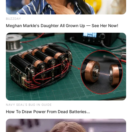
BUZZDAY
Meghan Markle's Daughter All Grown Up — See Her Now!
NAVY SEAL'S BUG IN GUIDE
How To Draw Power From Dead Batteries…