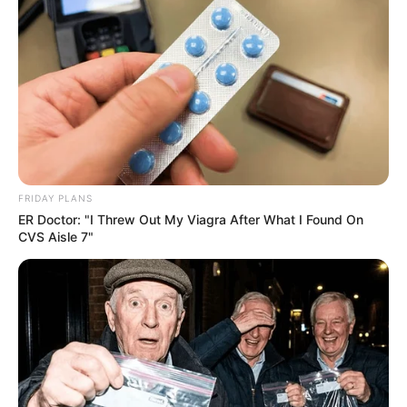
Posted
Friss hírek
in
Fagyállót találtak a Pilisben
eltűnt budapesti nő, Nikolett
holtteste mellett
FRIDAY PLANS
by
Szerző
•
October 1, 2025
ER Doctor: "I Threw Out My Viagra After What I Found On
CVS Aisle 7"