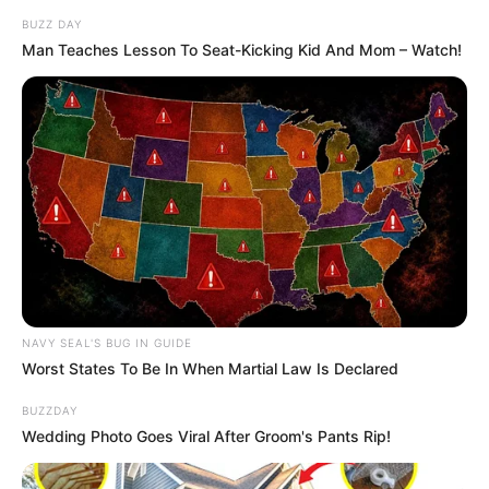
BUZZ DAY
Man Teaches Lesson To Seat-Kicking Kid And Mom – Watch!
NAVY SEAL'S BUG IN GUIDE
Worst States To Be In When Martial Law Is Declared
BUZZDAY
Wedding Photo Goes Viral After Groom's Pants Rip!