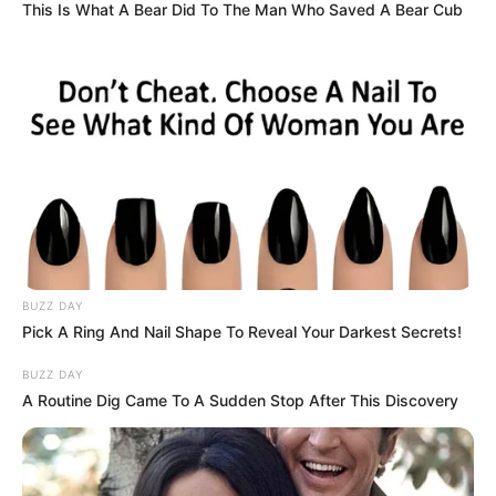
This Is What A Bear Did To The Man Who Saved A Bear Cub
vizsgálatokkal próbálják tisztázni a haláleset
pontos körülményeit.
@vargaattilaofficial
😮Fagyállót találtak a
Pilisben eltűnt budapesti nő, Nikolett holtteste
mellett‼️A rendőrség szerint öngyilkosság
történhetett, de még vizsgálják a tragédia
körülményeit😮A nő ismerősei szerint Nikolett
nem tett volna ilyet‼️A 27 éves áldozatnak
három hete veszett nyoma, vasárnap találták
BUZZ DAY
Pick A Ring And Nail Shape To Reveal Your Darkest Secrets!
meg egy több mint 500 fős civil összefogás
keretében‼️A megtalálás pillanatiról most a
BUZZ DAY
keresőcsapat egyik tagja beszélt a Tényeknek…
A Routine Dig Came To A Sudden Stop After This Discovery
👀
#foryou
#fyp
#hungary
#news
#nekedbelegyen
♬ eredeti hang – Varga Attila
Official