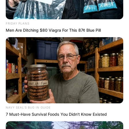
FRIDAY PLANS
Men Are Ditching $80 Viagra For This 87¢ Blue Pill
NAVY SEAL'S BUG IN GUIDE
7 Must-Have Survival Foods You Didn't Know Existed