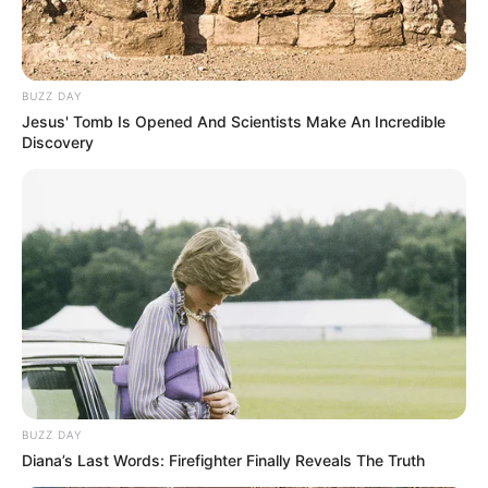
BUZZ DAY
Jesus' Tomb Is Opened And Scientists Make An Incredible
Discovery
BUZZ DAY
Diana’s Last Words: Firefighter Finally Reveals The Truth