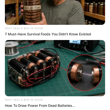
NAVY SEAL'S BUG IN GUIDE
7 Must-Have Survival Foods You Didn't Know Existed
NAVY SEAL'S BUG IN GUIDE
How To Draw Power From Dead Batteries…