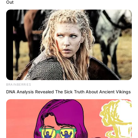
Out
Rámutatott, hogy a következő évtizedekben olyan
kihívások állnak majd az ország előtt, amiket a
politikum egymaga nem tud megoldani, így
BRAINBERRIES
DNA Analysis Revealed The Sick Truth About Ancient Vikings