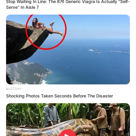
Stop Waiting In Line: The 87¢ Generic Viagra Is Actually "Self-
Serve" In Aisle 7
BUZZDAY
Shocking Photos Taken Seconds Before The Disaster