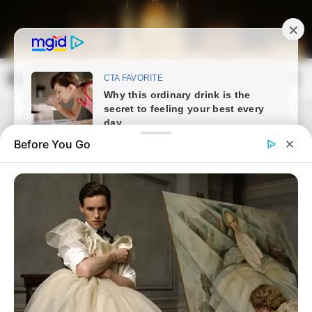
Skip
to
content
Magyarország Kincsei
Mai
Open
Men
Search
Before You Go