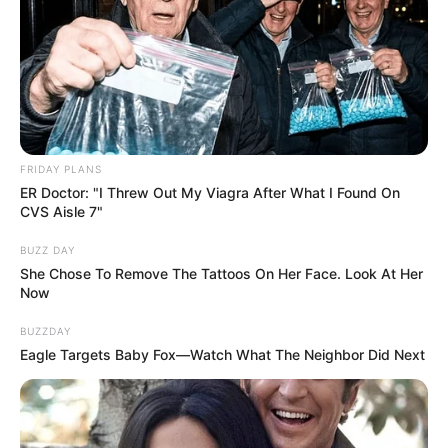
FRIDAY PLANS
ER Doctor: "I Threw Out My Viagra After What I Found On
CVS Aisle 7"
BUZZ DAY
She Chose To Remove The Tattoos On Her Face. Look At Her
Now
BUZZDAY
Eagle Targets Baby Fox—Watch What The Neighbor Did Next