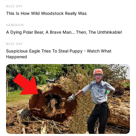
BUZZ DAY
This Is How Wild Woodstock Really Was
HABERION
A Dying Polar Bear, A Brave Man… Then, The Unthinkable!
BUZZ DAY
Suspicious Eagle Tries To Steal Puppy - Watch What
Happened