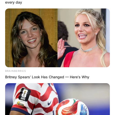
every day
BRAINBERRIES
Britney Spears' Look Has Changed — Here's Why
Kiemelte, hogy a 3 százalékos fix otthonteremtési