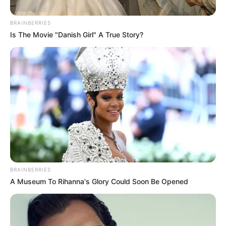
BRAINBERRIES
Is The Movie "Danish Girl" A True Story?
Posted
Friss hírek
in
Orbán Balázs: Magyar Péter
nincs azon az intellektuális
BRAINBERRIES
szinten, hogy Orbán Viktor reális
A Museum To Rihanna's Glory Could Soon Be Opened
versenytársa legyen
by
Szerző
•
September 29, 2025