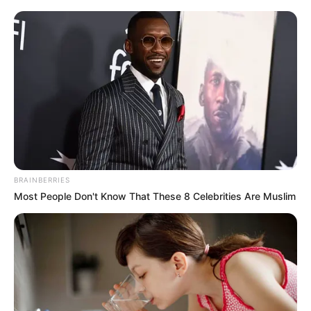
kormányfő munkáját segíti politikai igazgatóként
kampányfőnökként már a 2026-os választási
győzelemhez vezető út kijelöléséért is felel.
Hangsúlyozta, hogy
a kormánypártok a polgári Magyarország
építésével sosem hagytak fel,
ám a polgári ideál akkor tudja végleg felváltani a
BRAINBERRIES
szocialista embertípust, ha az emberek egyre
Most People Don't Know That These 8 Celebrities Are Muslim
nagyobb hányada nem segélyre szorul, hanem
minél többnek van munkája, biztos megélhetése,
tanulási és fejlődési lehetősége, családja, illetve
elegendő szabadideje és lehetősége arra, hogy a
szabadidőt értelmesen töltse el.