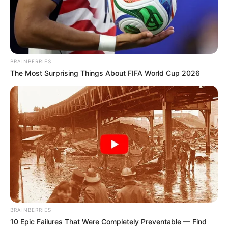
hitel a saját tulajdon megszerzését segíti, a családi
adókedvezmények pedig azt szolgálják, hogy a
munkából származó jövedelem az embereknél
maradjon.
BRAINBERRIES
The Most Surprising Things About FIFA World Cup 2026
„Ez a jövőképünk: a szabad, felelős, magabíró,
szabad magyar ember és nemzet ideálja”
– magyarázta.
A Harcosok Klubja és a Digitális Polgári Körökről
szólva kiemelte, hogy a két szerveződésben már
több mint százezer hasonló világlátású ember gyűlt
össze. A Harcosok Klubját elhivatott közösségként
jellemezte, amelynek tagjai a miniszterelnököt
BRAINBERRIES
önkéntesen segítik a kampányban.
10 Epic Failures That Were Completely Preventable — Find