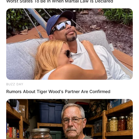
Worst States To Be In When Martial Law Is Declared
BUZZ DAY
Rumors About Tiger Wood's Partner Are Confirmed