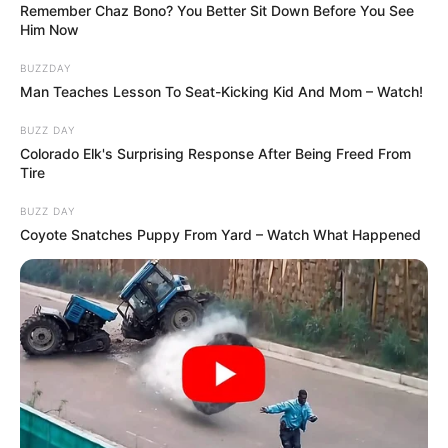
Remember Chaz Bono? You Better Sit Down Before You See
Him Now
Már minden második esetben Covid-fertőzést
diagnosztizálnak
BUZZDAY
A Népszava beszámolója szerint ismét erőteljesen
Man Teaches Lesson To Seat-Kicking Kid And Mom – Watch!
terjed a koronavírus Magyarországon, miközben az
BUZZ DAY
új, frissített vakcina csak novemberben lesz
Colorado Elk's Surprising Response After Being Freed From
Tire
hozzáférhető. A lakosság oltási kedve ráadásul
érezhetően csökkent az elmúlt időszakban, ami
BUZZ DAY
tovább nehezíti a járványhelyzet kezelését.
Coyote Snatches Puppy From Yard – Watch What Happened
A Nemzeti Népegészségügyi és Gyógyszerészeti
Központ (NNGYK) tájékoztatása alapján
novembertől válik elérhetővé a Covid elleni vakcina
hazánkban. Az intézmény közölte, hogy a WHO
májusban kiadott ajánlásával összhangban már
elindították az oltóanyag beszerzését, a részletes