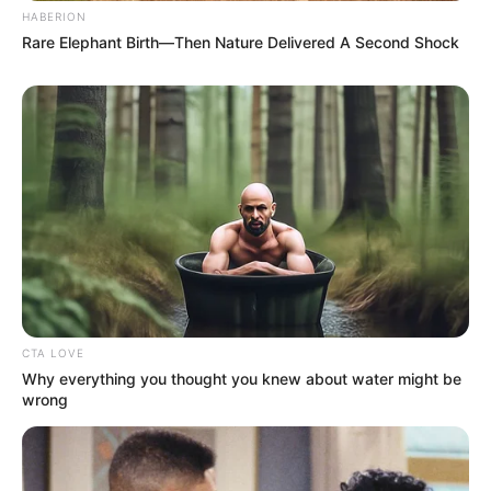
leginkább az orvosokban és egészségügyi
HABERION
Rare Elephant Birth—Then Nature Delivered A Second Shock
dolgozókban bíznak. Úgy véli, a frontvonalban
dolgozó szakemberek feladata nem az elkötelezett
oltásellenesek meggyőzése, hanem azok
támogatása, akiket az oltásellenes hangok
próbálnak elbizonytalanítani.
CTA LOVE
Why everything you thought you knew about water might be
wrong