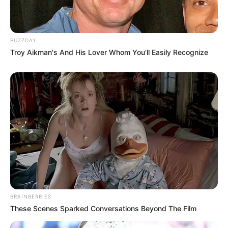
BUZZDAY
Troy Aikman's And His Lover Whom You'll Easily Recognize
BRAINBERRIES
These Scenes Sparked Conversations Beyond The Film