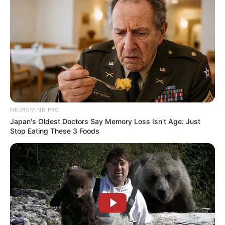
Posted
Friss hírek
in
Berobbant a Covid
Magyarországon, az új vakcina
csak novembertől érkezik
NEUROMIND PRO
Japan's Oldest Doctors Say Memory Loss Isn't Age: Just
by
Szerző
•
September 26, 2025
Stop Eating These 3 Foods