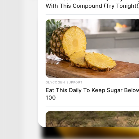
With This Compound (Try Tonight!
GLYCOGEN SUPPORT
Eat This Daily To Keep Sugar Belo
100