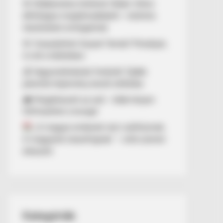
🚨 Döbbenetes történet Orbán Viktor
állítólagos megtámadásáról – különös
részleteket emlegetnek
🚨 Visszatérhet Sulyok Tamás? Mutatjuk,
mi áll a háttérben
💰 Vagyonelkobzási fordulat! Újabb
jelentős fejlemény került előtérbe
🌧️ Megérkezett az eső – több helyen
felfrissülhet a levegő
„A magyar emberek nem széthúznak.
A magyarok összefognak.” – erős üzenet
érkezett
Kategóriák