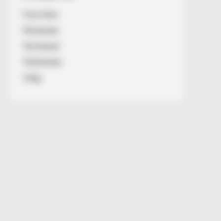
Friss hírek
Művészek
Természet
Történetek
Világ