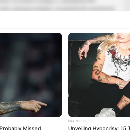
el. Az Exatlon Hungary 3. szériájának férfi
 tett a párkapcsolatában, összeköltözött szerelmével.
ást hat évvel ezelőtt, és azóta teljesen
al a Mokka hétfői adásában beszéltek a kapcsolatuk
zös jövőjüket illetően. „Nagyon régóta terveztük ezt
tar is lesz, és akkor csúszott egy évet. Viszont most,
on régi vágyunk volt, hogy összeköltözzünk” –
titka a megoldásorientáltság, mindig igyekeznek
ndketten nagyon figyelmesek a másik iránt. Bálint és
r találkoztak.
jd ez az évek során egyre több és több lett. Felmerült
y mennyire változtatta meg a kapcsolatukat. „Nagyon
BRAINBERRIES
 volt a legnehezebb, hanem az a mentális teher, hogy
 Probably Missed
Unveiling Hypocrisy: 15