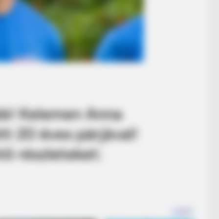
bb! Kelemen Anna
t 20 éves párjával!
ő részleteket: