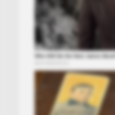
BRAINBERRIES
A Rihanna Museum Is Probably Op