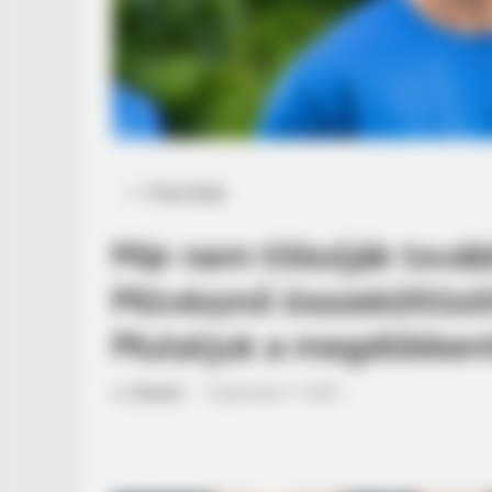
Posted
Friss hírek
in
Már nem titkolják tová
Művésznő összeköltözöt
Mutatjuk a megdöbbent
by
Szerző
•
September 7, 2025