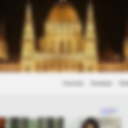
Friss hírek
Természet
Tört