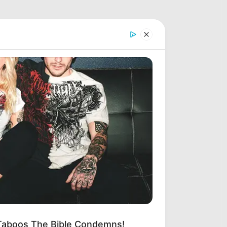
 Taboos The Bible Condemns!