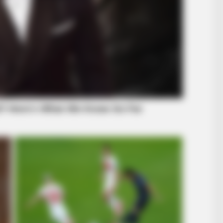
CTA FAVORITE
ening Soon
Why this ordinary drink i
every day