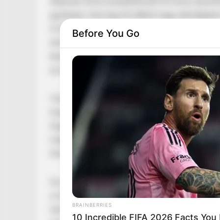
Kelemen Anna összeköltözött 20 éves szerelmév
győztese, Herczeg-Kis Bálint nagy előrelépést
A fiatalok még az iskolában ismerték meg egym
Before You Go
elválaszthatatlanok. Párjával, Kelemen Annáv
kezdetéről, és hogy jelenleg hol tartanak a kö
az egészet, az első Exatlon után is.
Viszont akkor jött a hír, hogy lehet, hogy All S
hogy visszajöttem Dominikáról, most már nagy
fogalmazott Bálint. Anna szerint kapcsolatuk 
megbeszélni a problémáikat, emellett pedig mi
Anna mindössze 14 évesek voltak, mikor előszö
Az egyik játszótéren kezdtek el barátkozni, ma
a műsorban a kérdés, hogy az Exatlon Hungar
BRAINBERRIES
nem volt egyszerű, nekem nem is a sport része
10 Incredible FIFA 2026 Facts You