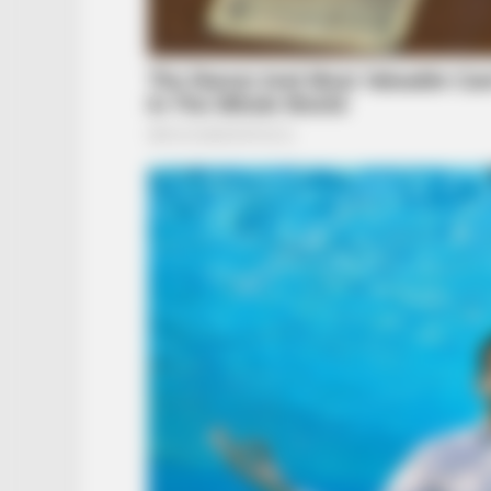
BRAINBERRIES
A Museum To Rihanna's Glory Cou
Soon Be Opened
CTA FAVORITE