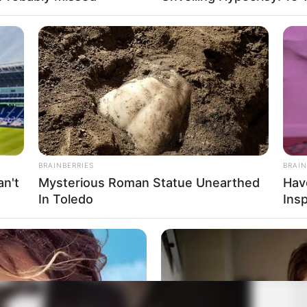
barátok. Sokat sírtam emiatt” – mondta Bálint.
, és alig várják, hogy elkezdjék közös életüket
szoros kapcsolat, mert együtt nőttek fel Annával,
nek a románcukra, mint egy tiniszerelem. Úgy hiszik,
nem terveznek közös gyereket, és ahogy mondták,
e a távoli jövőben sem.
BRAINBERRIES
BRAIN
n't
Mysterious Roman Statue Unearthed
Hav
In Toledo
Insp