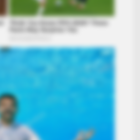
BRAINBERRIES
BRAIN
ld
Watch The Most Jaw‑Dropping Figure
The
Skating Moments
The
BRAINBERRIES