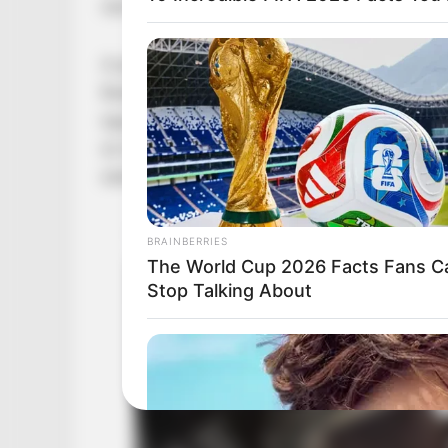
nem volt mellettem se Anna, se a család, se a 
A páros egyátlalán nem fél az összeköltözéstől
Budapesten. Bálint szerint szerelmük azért is 
együtt változtak, és most már nem úgy tekinte
ez már annál jóval több. A fiatalok egyelőre 
esküvőt sem szeretnének nem csak a közel-, d
BRAINBERRIES
The World Cup 2026 Facts Fans Ca
Stop Talking About