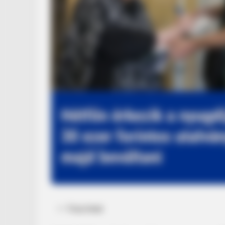
Posted
Friss hírek
in