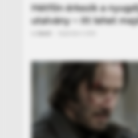
Hétfőn érkezik a nyugdí
utalvány – itt lehet maj
by
Szerző
•
September 4, 2025