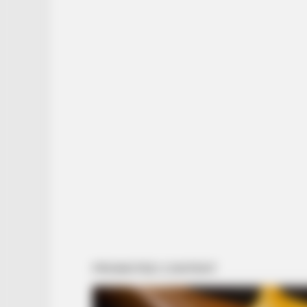
GAMES WAKA
Tragedy Of Paul McCartney, 83. H
Has Been Confirmed To Be...!