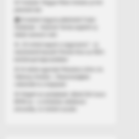
🚨 Fordulat: Magyar Péter hirtelen jó hírt
jelentett be!
🏠 El kellett hagynia albérletét Fodor
Zsókának – Kalamár Tamás segített új
lakást szerezni neki
🚨 „10 milliót kapott a nagymama” – új
részletekről beszélt Molnár Áron az NKA-
botránnyal kapcsolatban
🚢 Itt ölelte egymást Mészáros Lőrinc és
Várkonyi Andrea – Olaszországban
videózták le a hajójukat
🚨 Kiégett az autópályán Jákob Zoli luxus
BMW-je – a milliárdos vállalkozó
elmondta, mi történt ezután