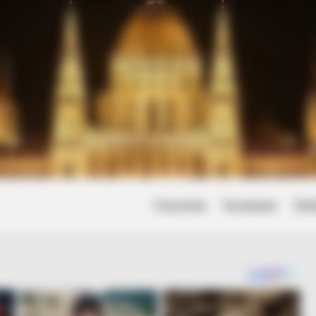
Friss hírek
Természet
Tört