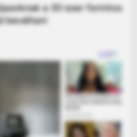
jasoknak a 30 ezer forintos
d beváltani