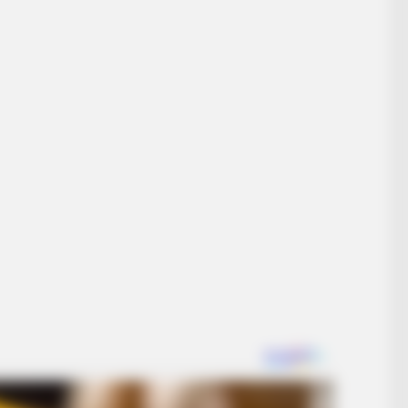
BUZZ DAY
RURA
e
Chrissy Metz Is So Skinny Now And
She
She Looks Like A Model
Said