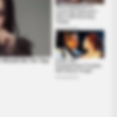
RADAR MEDIA
Adam Lambert And His P
Recognize