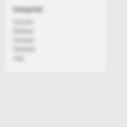
Kategóriák
Friss hírek
Művészek
Természet
Történetek
Világ