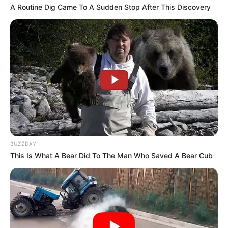
A Routine Dig Came To A Sudden Stop After This Discovery
BUZZDAY
This Is What A Bear Did To The Man Who Saved A Bear Cub