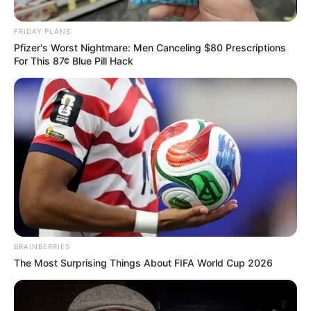
FRIDAY PLANS
Pfizer's Worst Nightmare: Men Canceling $80 Prescriptions
For This 87¢ Blue Pill Hack
BRAINBERRIES
Posted
Friss hírek
The Most Surprising Things About FIFA World Cup 2026
in
Polgár Tünde kiakadt a tűzijáték
miatt: „Ez egy komplett