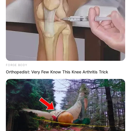
A Publicus Intézet friss felmérése is azt mutatja,
hogy a lakosság többsége túlzónak tartja a
költségeket. A megkérdezettek 80 százaléka
szerint a pénznek máshol lenne jobb helye –
közülük a
Fidesz-szavazók 51, az ellenzékiek 93, a
bizonytalanok 84 százaléka értett egyet ezzel.
FORGE BODY
Mindössze 18 százalék támogatta a kiadásokat, míg
Orthopedist: Very Few Know This Knee Arthritis Trick
2 százalék tartózkodott.
Forrás: 24.hu