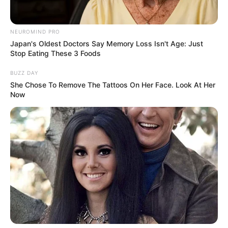
NEUROMIND PRO
Japan's Oldest Doctors Say Memory Loss Isn't Age: Just
Stop Eating These 3 Foods
BUZZ DAY
She Chose To Remove The Tattoos On Her Face. Look At Her
Now
3,6 milliárd forint ment el a tűzijátékra
Polgár Tünde is megszólalt az augusztus 20-ai
tűzijátékkal kapcsolatban, és nem rejtette véka alá
véleményét. A médiaszemélyiség Instagram-
oldalán tett közzé fotókat az ünnepi fényparádéról,
majd élesen kritizálta a több milliárdos kiadásokat.