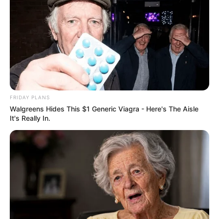
kórházfelújítás ára!”
by
Szerző
•
August 22, 2025
FRIDAY PLANS
Walgreens Hides This $1 Generic Viagra - Here's The Aisle
It's Really In.