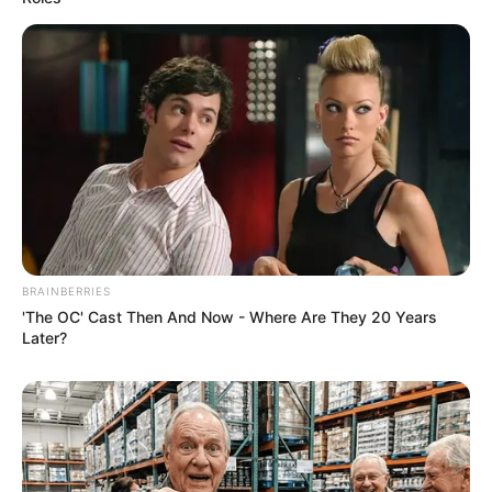
BRAINBERRIES
'The OC' Cast Then And Now - Where Are They 20 Years
Later?