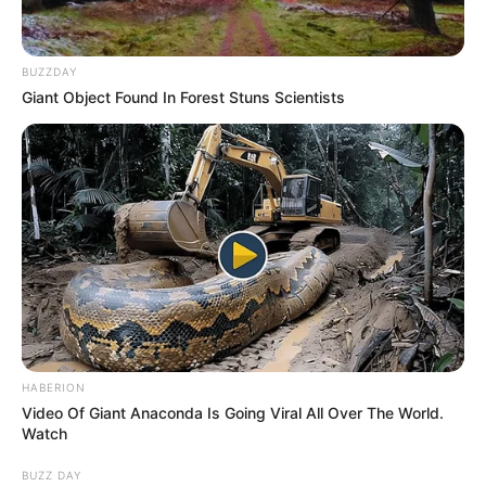
BUZZDAY
Giant Object Found In Forest Stuns Scientists
HABERION
Video Of Giant Anaconda Is Going Viral All Over The World.
Watch
BUZZ DAY