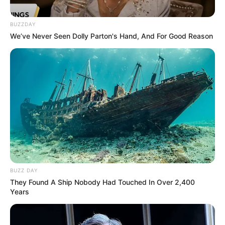
BUZZDAY
We’ve Never Seen Dolly Parton's Hand, And For Good Reason
BUZZ DAY
They Found A Ship Nobody Had Touched In Over 2,400
Years