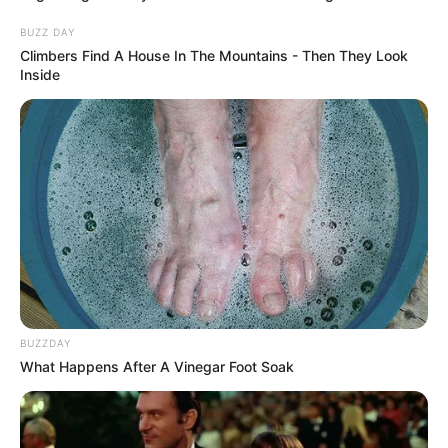
BUZZ DAY
Climbers Find A House In The Mountains - Then They Look
Inside
BUZZDAY
What Happens After A Vinegar Foot Soak