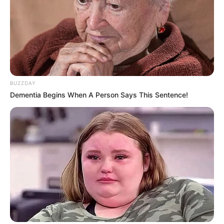
BUZZDAY
Dementia Begins When A Person Says This Sentence!