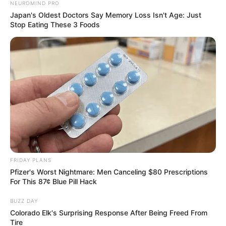
NEUROMIND PRO
Japan's Oldest Doctors Say Memory Loss Isn't Age: Just
Stop Eating These 3 Foods
FRIDAY PLANS
Pfizer's Worst Nightmare: Men Canceling $80 Prescriptions
For This 87¢ Blue Pill Hack
BUZZ DAY
Colorado Elk's Surprising Response After Being Freed From
Tire