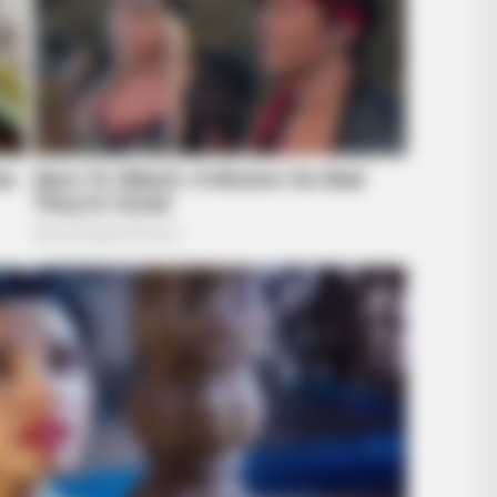
BUZZ DAY
u'll
The Equine Woman You've Never
Seen Before
RADAR MEDIA
Suddenly, The Lawn Sha
Bursts Open
This Happened On Live