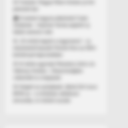
🚨 Fordulat: Magyar Péter hirtelen jó hírt
jelentett be!
🏠 El kellett hagynia albérletét Fodor
Zsókának – Kalamár Tamás segített új
lakást szerezni neki
🚨 „10 milliót kapott a nagymama” – új
részletekről beszélt Molnár Áron az NKA-
botránnyal kapcsolatban
🚢 Itt ölelte egymást Mészáros Lőrinc és
Várkonyi Andrea – Olaszországban
videózták le a hajójukat
🚨 Kiégett az autópályán Jákob Zoli luxus
BMW-je – a milliárdos vállalkozó
elmondta, mi történt ezután