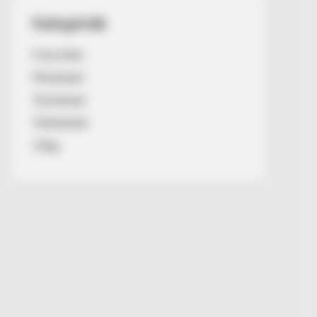
Kategóriák
Friss hírek
Művészek
Természet
Történetek
Világ