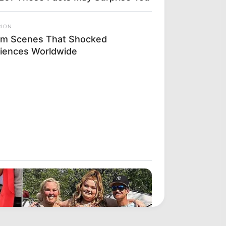
RION
ilm Scenes That Shocked
iences Worldwide