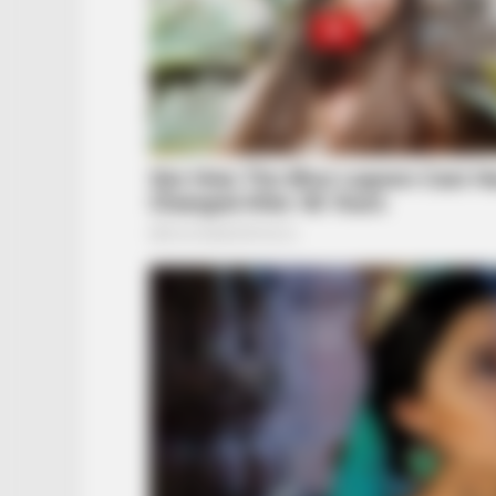
BUZZ DAY
David Muir's New Partner, Whom Yo
Easily Recognize
BUZZ DAY
Viewers Had To Look Away When 