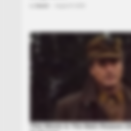
by
Szerző
•
August 21, 2025