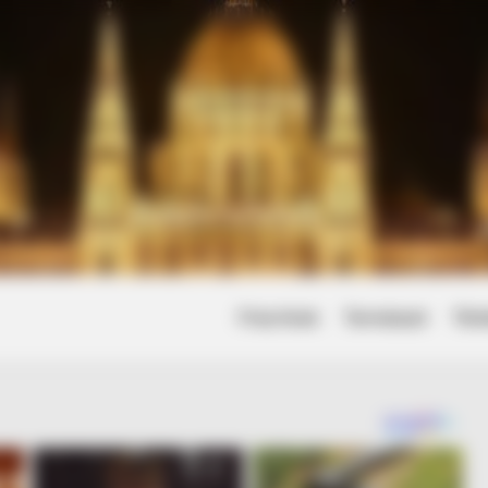
Friss hírek
Természet
Tört