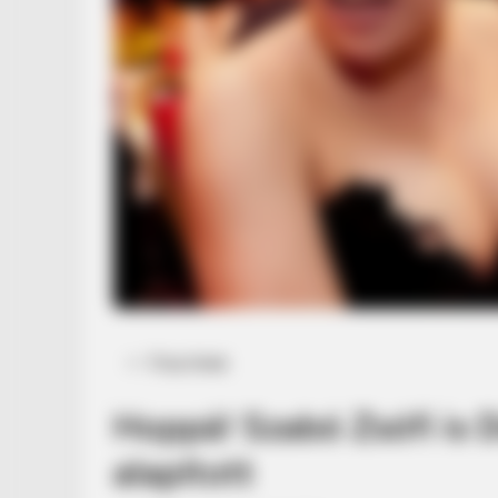
Posted
Friss hírek
in
Hoppá! Szabó Zsófi is Di
alapított