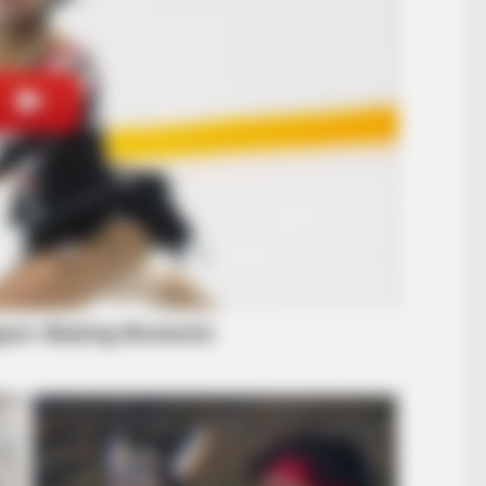
HABERION
Honey Boo Boo Is So Thi
BUZZ 
Eag
Wat