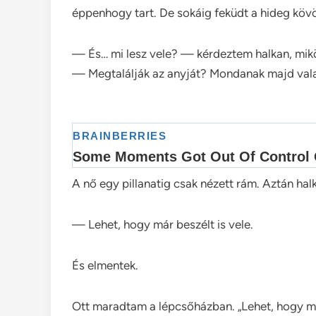
éppenhogy tart. De sokáig feküdt a hideg kövö
— És… mi lesz vele? — kérdeztem halkan, miköz
— Megtalálják az anyját? Mondanak majd val
A nő egy pillanatig csak nézett rám. Aztán ha
— Lehet, hogy már beszélt is vele.
És elmentek.
Ott maradtam a lépcsőházban. „Lehet, hogy má