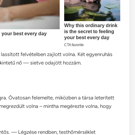
ssított felvételben zajlott volna. Két egyenruhás
tekintetű nő — sietve odajött hozzám.
a. Óvatosan felemelte, miközben a társa leterített
ha megrezdült volna – mintha megérezte volna, hogy
ntős. — Légzése rendben, testhőmérséklet