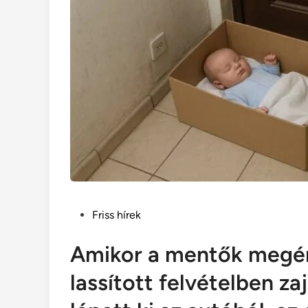
Posted
Friss hírek
in
Amikor a mentők megér
lassított felvételben za