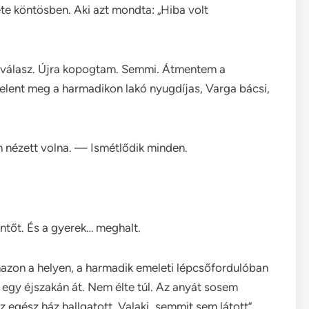
te köntösben. Aki azt mondta: „Hiba volt
válasz. Újra kopogtam. Semmi. Átmentem a
ent meg a harmadikon lakó nyugdíjas, Varga bácsi,
 nézett volna. — Ismétlődik minden.
entőt. És a gyerek… meghalt.
azon a helyen, a harmadik emeleti lépcsőfordulóban
a egy éjszakán át. Nem élte túl. Az anyát sosem
 egész ház hallgatott. Valaki „semmit sem látott”,