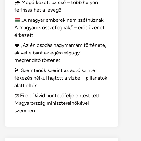
🌧️ Megérkezett az eső – több helyen
felfrissülhet a levegő
„A magyar emberek nem széthúznak.
A magyarok összefognak.” – erős üzenet
érkezett
💔 „Az én csodás nagymamám története,
akivel elbánt az egészségügy” –
megrendítő történet
🚨 Szemtanúk szerint az autó szinte
fékezés nélkül hajtott a vízbe – pillanatok
alatt eltűnt
⚖️ Filep Dávid büntetőfeljelentést tett
Magyarország miniszterelnökével
szemben