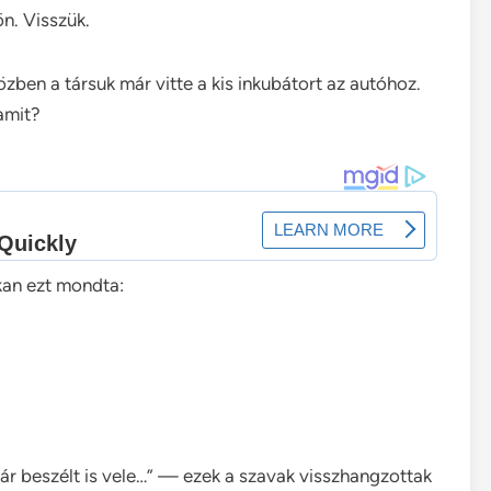
n. Visszük.
ben a társuk már vitte a kis inkubátort az autóhoz.
amit?
lkan ezt mondta:
r beszélt is vele…” — ezek a szavak visszhangzottak