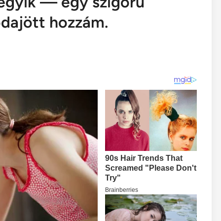
z egyik — egy szigorú
odajött hozzám.