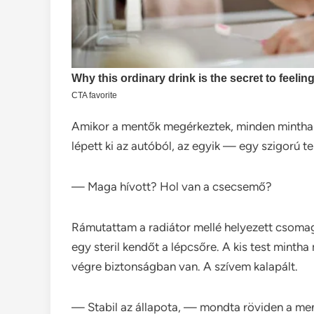
Amikor a mentők megérkeztek, minden mintha la
lépett ki az autóból, az egyik — egy szigorú 
— Maga hívott? Hol van a csecsemő?
Rámutattam a radiátor mellé helyezett csomagr
egy steril kendőt a lépcsőre. A kis test mint
végre biztonságban van. A szívem kalapált.
— Stabil az állapota, — mondta röviden a me