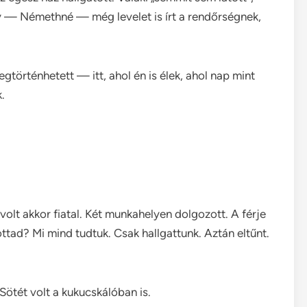
ny — Némethné — még levelet is írt a rendőrségnek,
gtörténhetett — itt, ahol én is élek, ahol nap mint
.
lt akkor fiatal. Két munkahelyen dolgozott. A férje
ttad? Mi mind tudtuk. Csak hallgattunk. Aztán eltűnt.
ötét volt a kukucskálóban is.