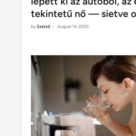
lépett ki az autóból, a
tekintetű nő — sietve 
by
Szerző
•
August 14, 2025