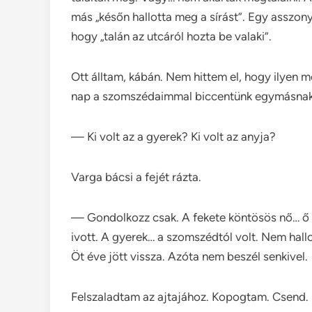
más „későn hallotta meg a sírást”. Egy asszo
hogy „talán az utcáról hozta be valaki”.
Ott álltam, kábán. Nem hittem el, hogy ilyen me
nap a szomszédaimmal biccentünk egymásnak
— Ki volt az a gyerek? Ki volt az anyja?
Varga bácsi a fejét rázta.
— Gondolkozz csak. A fekete köntösös nő… ő vo
ivott. A gyerek… a szomszédtól volt. Nem hallo
Öt éve jött vissza. Azóta nem beszél senkivel.
Felszaladtam az ajtajához. Kopogtam. Csend. S