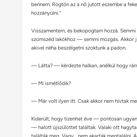
bennem. Rögtön az a nő jutott eszembe a feke
hozzányúlni.”
Visszamentem, és bekopogtam hozzá. Semmi 
szomszéd lakókhoz — semmi mozgás. Akkor jel
akivel néha beszélgetni szoktunk a padon.
— Látta? — kérdezte halkan, anélkül hogy rám
— Mi ismétlődik?
— Már volt ilyen itt. Csak akkor nem hívtak m
Kiderült, hogy tizenhat éve — pontosan ugyan
— halott újszülöttet találtak. Valaki ott hagyt
találták meg. Vagy… nem akarták megtalálni. Az