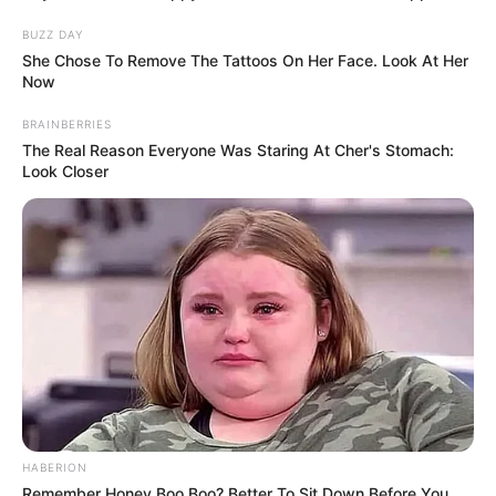
BUZZ DAY
She Chose To Remove The Tattoos On Her Face. Look At Her
Now
BRAINBERRIES
The Real Reason Everyone Was Staring At Cher's Stomach:
Look Closer
HABERION
Remember Honey Boo Boo? Better To Sit Down Before You