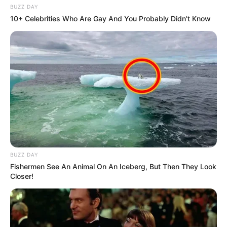
BUZZ DAY
10+ Celebrities Who Are Gay And You Probably Didn't Know
BUZZ DAY
Fishermen See An Animal On An Iceberg, But Then They Look
Closer!