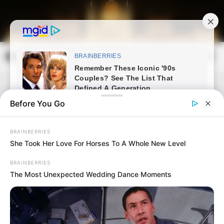
Skip
to
content
Magyarország Kincsei
Mai
Open
Men
Search
Before You Go
BRAINBERRIES
She Took Her Love For Horses To A Whole New Level
BRAINBERRIES
The Most Unexpected Wedding Dance Moments