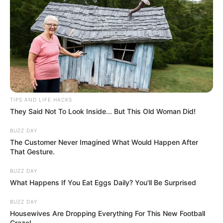
TIPS AND LIFE HACKS
They Said Not To Look Inside... But This Old Woman Did!
BUZZ DAY
The Customer Never Imagined What Would Happen After
That Gesture.
BUZZ DAY
What Happens If You Eat Eggs Daily? You'll Be Surprised
BUZZ DAY
Housewives Are Dropping Everything For This New Football
Craze!