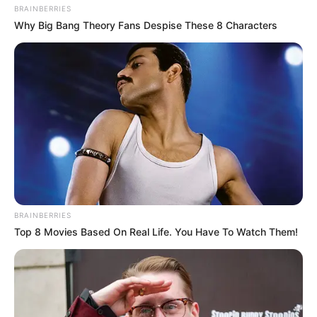
BRAINBERRIES
Why Big Bang Theory Fans Despise These 8 Characters
Posted
Friss hírek
in
Önkezével vetett véget
életének! David Hasselhoff
megható búcsúja
by
Szerző
•
May 2, 2025
BRAINBERRIES
Top 8 Movies Based On Real Life. You Have To Watch Them!