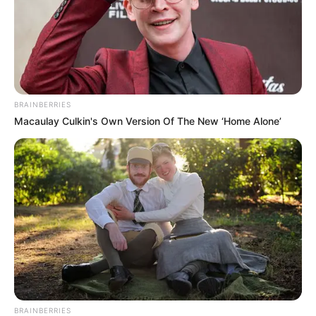
BRAINBERRIES
Macaulay Culkin's Own Version Of The New ‘Home Alone’
A világ lélegzete elakadt a szörnyű hír hallatán: A
62 éves színészt saját lánya, Hayley Hasselhoff
találta meg mozdulatlanul – a hollywoodi ház,
BRAINBERRIES