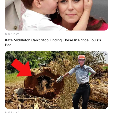
BUZZ DAY
Kate Middleton Can't Stop Finding These In Prince Louis's
Bed
BUZZ DAY