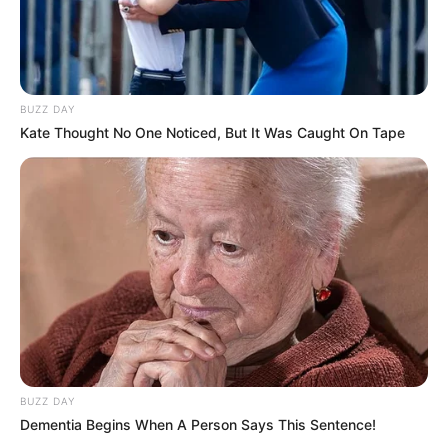
BUZZ DAY
Kate Thought No One Noticed, But It Was Caught On Tape
BUZZ DAY
Dementia Begins When A Person Says This Sentence!