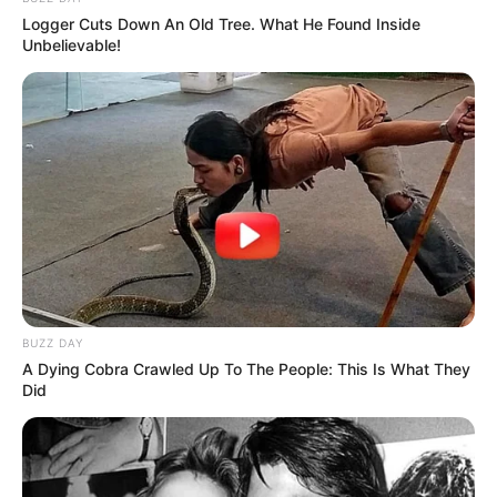
Logger Cuts Down An Old Tree. What He Found Inside
Unbelievable!
BUZZ DAY
A Dying Cobra Crawled Up To The People: This Is What They
Did