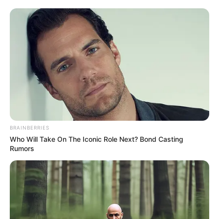
in
Drámai hír érkezett Vujity
Tvrtkóról
by
Szerző
•
August 7, 2025
Majdnem meghaltam, amikor a
határon szétvertek” – Vujity
Tvrtko megrázó vallomása a
BRAINBERRIES
háború pokláról
Who Will Take On The Iconic Role Next? Bond Casting
Rumors