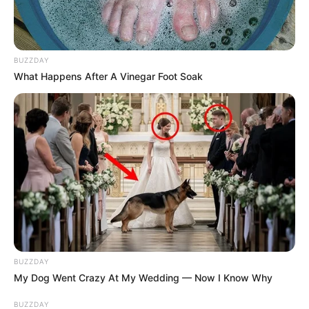
BUZZDAY
What Happens After A Vinegar Foot Soak
BUZZDAY
My Dog Went Crazy At My Wedding — Now I Know Why
BUZZDAY