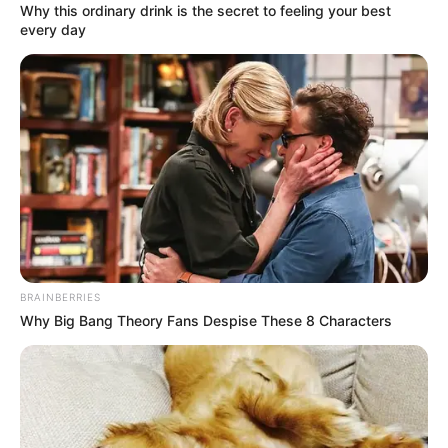
Why this ordinary drink is the secret to feeling your best
újságíró, aki számtalan háborús övezetből
every day
tudósított már, most ismét megdöbbentő
őszinteséggel beszélt múltjáról – és arról, hogyan
tanult meg élni a halál árnyékában.
„Legyen boldog mindenki, aki nem látta a
mindennapi szenvedést, a háború poklát. Abban
a pokolban én meghaltam egyszer, meghaltam
százszor… A temetésen meghalt a lelkem. Majd
amikor a határon szétvertek, meghaltam
BRAINBERRIES
majdnem fizikailag is. S mégis életben
Why Big Bang Theory Fans Despise These 8 Characters
maradtam.” – írja közösségi oldalán a népszerű
riporter.
A bejegyzés nem csupán emlékezés, hanem
figyelemfelkeltés is. A boldogságról szól, de nem