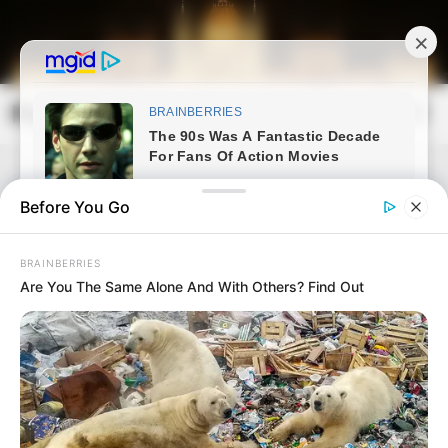
Skip
to
content
Magyarország Kincsei
Mai
Open
Men
Search
Before You Go
BRAINBERRIES
Are You The Same Alone And With Others? Find Out