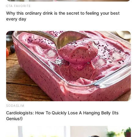
🕊️
„Nem virradhat meg úgy a hajnal, hogy én ne
CTA FAVORITE
akarnék boldog lenni… és boldogságot adni
Why this ordinary drink is the secret to feeling your best
every day
másoknak.”
– írja. Talán ebben a mondatban ott
van minden, amit erről az emberről és az élethez
való hozzáállásáról tudni érdemes.
🖤
Nyugodj békében azokért, akik már nem
élhetik meg – és élj a nevükben is tovább.
SODASLIM
Cardiologists: How To Quickly Lose A Hanging Belly (Its
Genius!)