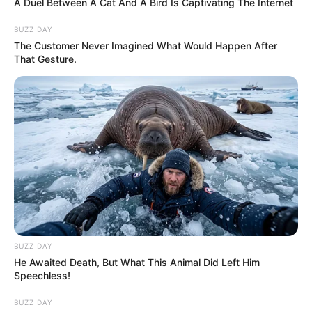
A Duel Between A Cat And A Bird Is Captivating The Internet
BUZZ DAY
The Customer Never Imagined What Would Happen After
That Gesture.
BUZZ DAY
He Awaited Death, But What This Animal Did Left Him
Speechless!
BUZZ DAY