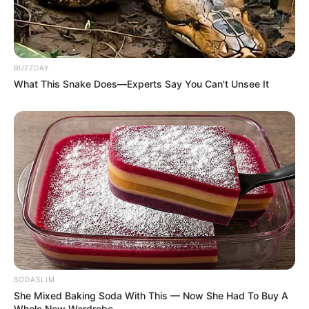
BUZZDAY
What This Snake Does—Experts Say You Can't Unsee It
SODASLIM
She Mixed Baking Soda With This — Now She Had To Buy A
Whole New Wardrobe