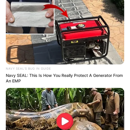
NAVY SEAL'S BUG IN GUIDE
Navy SEAL: This Is How You Really Protect A Generator From
An EMP