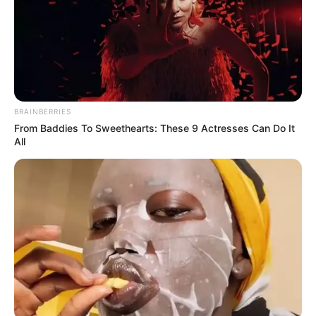
Az újságíró egy másik bejegyzésében arról ír,
már
gyerekként, a háború közepén megfogadta, hogy
ha túléli a borzalmakat, többé semmi sem tudja
megingatni belső békéjét
:
BRAINBERRIES
From Baddies To Sweethearts: These 9 Actresses Can Do It
All