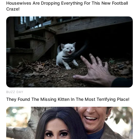
Housewives Are Dropping Everything For This New Football
Craze!
BUZZ DAY
They Found The Missing Kitten In The Most Terrifying Place!