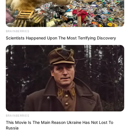
BRAINBERRIES
Scientists Happened Upon The Most Terrifying Discovery
BRAINBERRIES
Posted
Friss hírek
This Movie Is The Main Reason Ukraine Has Not Lost To
Russia