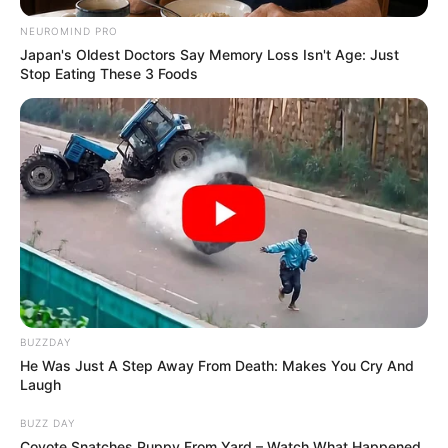
NEUROMIND PRO
Japan's Oldest Doctors Say Memory Loss Isn't Age: Just
Stop Eating These 3 Foods
BUZZDAY
He Was Just A Step Away From Death: Makes You Cry And
Laugh
BUZZ DAY
Coyote Snatches Puppy From Yard – Watch What Happened