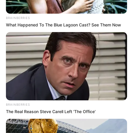
A volt igazságügyi miniszter nemrég viszont
lelepleződött, ugyanis nemrég kiderült, hogy sok
BRAINBERRIES
What Happened To The Blue Lagoon Cast? See Them Now
vásárolt, vietnámi lájk van a posztjai alatt, és most
az is összeszámolták, hogy a vietnámiak mellett
hány török kamulájk található Varga bejegyzései
alatt.
BRAINBERRIES
The Real Reason Steve Carell Left 'The Office'