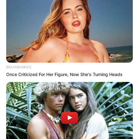
ügy nyomozati irataiból, mert volt férje terrorizálta,
és ezt akarta hallani tőle. A lemondott miniszter azt
is állítja, hogy Magyar súlyos nárcisztikus
személyiségzavarban szenved, és még most is
SMS-ekben fenyegetőzik.
Ez volt Magyar Péter és Varga Judit álomszép
családi fészke: a balatoni luxusingatlan sem volt
BRAINBERRIES
elég ahhoz, hogy kitartsanak egymás mellett
Once Criticized For Her Figure, Now She's Turning Heads
Olvass tovább…
Varga egyébként nem engedélyezi, hogy az
emberek hozzászóljanak a legújabb posztjaihoz,
mindegyik bejegyzésénél tiltotta a kommenteket,
úgyhogy aki mindenképpen ki akarja fejezni
véleményét a közösségi oldalán, az kénytelen
visszagörgetni a február 10-ei posztjához.