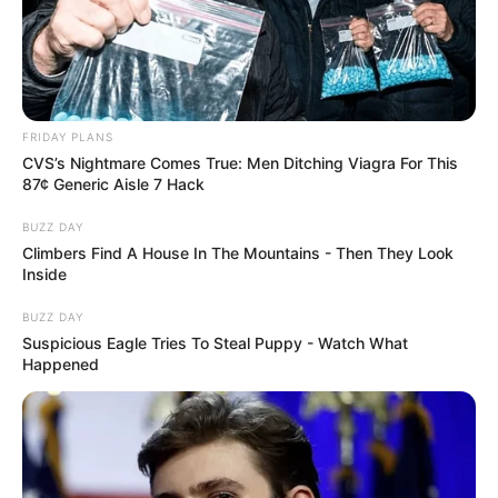
FRIDAY PLANS
CVS’s Nightmare Comes True: Men Ditching Viagra For This
87¢ Generic Aisle 7 Hack
BUZZ DAY
Climbers Find A House In The Mountains - Then They Look
Inside
BUZZ DAY
Suspicious Eagle Tries To Steal Puppy - Watch What
Happened