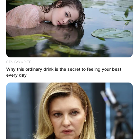
CTA FAVORITE
Why this ordinary drink is the secret to feeling your best
every day
Varga Judit sokáig nem posztolt semmi a
közösségi oldalára, aztán amikor volt férje, Magyar