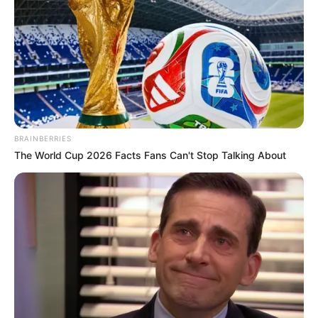
BRAINBERRIES
The World Cup 2026 Facts Fans Can't Stop Talking About
A lakmusz.hu összesen 4500 lájkot nézett át, amik
között 581 török profilt találtak.Ezek a profilok