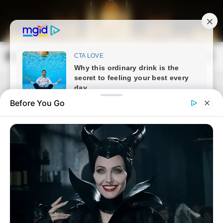
Skip
to
content
Magyarország Kincsei
Mai
Open
Men
Search
Before You Go