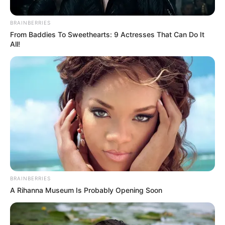
BRAINBERRIES
From Baddies To Sweethearts: 9 Actresses That Can Do It
All!
Posted
Friss hírek
in
Itt a vége: Varga Judit
BRAINBERRIES
lelepleződött, most már
A Rihanna Museum Is Probably Opening Soon
mindenki tudja róla
by
Szerző
•
July 24, 2025