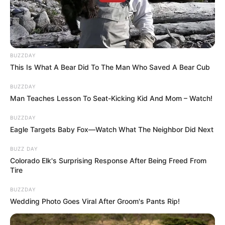
BUZZDAY
This Is What A Bear Did To The Man Who Saved A Bear Cub
BUZZDAY
Man Teaches Lesson To Seat-Kicking Kid And Mom – Watch!
BUZZDAY
Eagle Targets Baby Fox—Watch What The Neighbor Did Next
BUZZ DAY
Colorado Elk's Surprising Response After Being Freed From
Tire
BUZZDAY
Wedding Photo Goes Viral After Groom's Pants Rip!