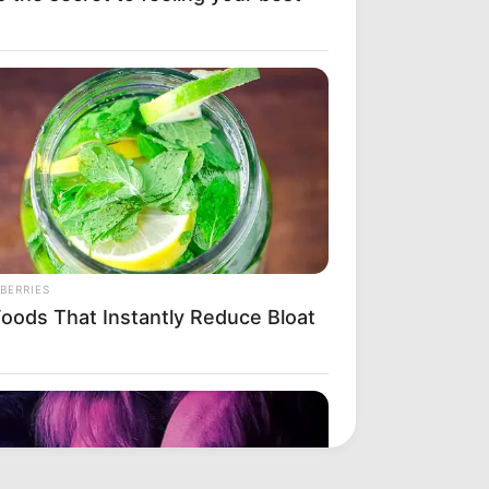
BERRIES
Foods That Instantly Reduce Bloat