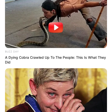
BUZZ DAY
A Dying Cobra Crawled Up To The People: This Is What They
Did