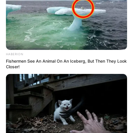
Mellette pedig pakolásokat használ, no és szed
vitaminokat. A pakolás receptjét is megosztotta:
“Én csak fiatalító vitaminnak hívom. A hajam
ápolására nagy figyelmet fordítok. Az illatozó
kencék mellett fürjtojás sárgájából és pár csepp
ricinusolajból készítek pakolást. Büdös, de
egyszerű elkészíteni és puha lesz tőle a hajam.
HABERION
Fishermen See An Animal On An Iceberg, But Then They Look
Closer!
Nedves hajra visszük fel, dunsztkötést teszünk rá,
és meleg vízbe mártott törölközővel tekerjük be a
fejünket. 10-15 perc múlva pedig már ki is
öblíthetjük.”