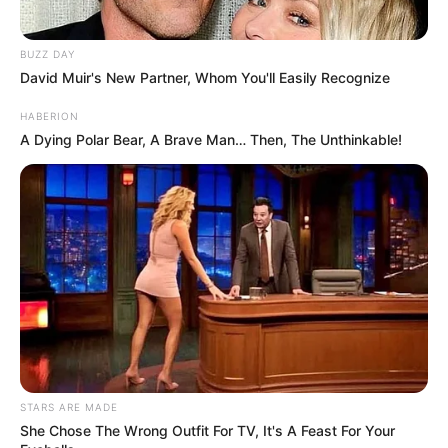
BUZZ DAY
David Muir's New Partner, Whom You'll Easily Recognize
HABERION
A Dying Polar Bear, A Brave Man… Then, The Unthinkable!
STARS ARE MADE
She Chose The Wrong Outfit For TV, It's A Feast For Your