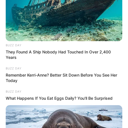
BUZZ DAY
They Found A Ship Nobody Had Touched In Over 2,400
Years
BUZZ DAY
Remember Kerri-Anne? Better Sit Down Before You See Her
Today
BUZZ DAY
What Happens If You Eat Eggs Daily? You'll Be Surprised