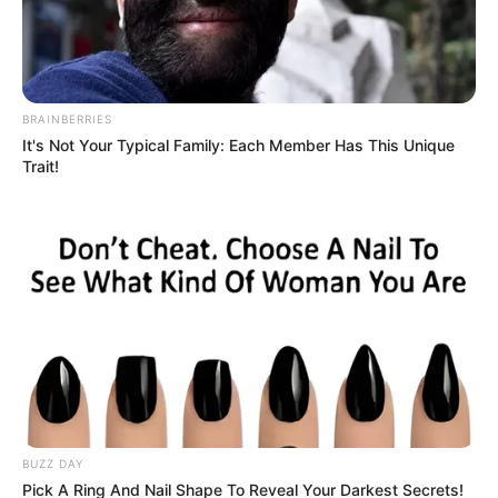
BRAINBERRIES
It's Not Your Typical Family: Each Member Has This Unique
Trait!
Posted
Friss hírek
in
Pelenkát használ éjszakára
Balázs Klári
BUZZ DAY
by
Szerző
•
July 18, 2025
Pick A Ring And Nail Shape To Reveal Your Darkest Secrets!