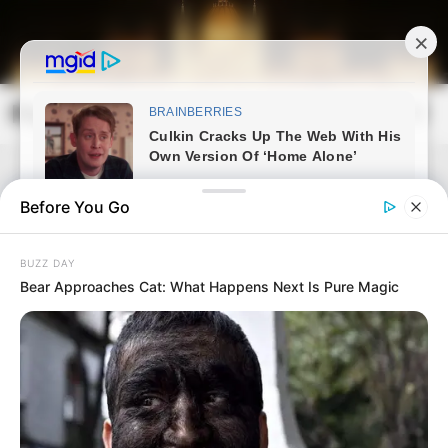
Skip
to
content
Magyarország Kincsei
Mai
Open
Men
Search
Before You Go
BUZZ DAY
Bear Approaches Cat: What Happens Next Is Pure Magic