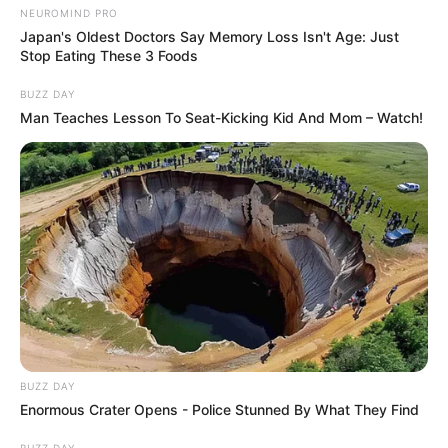
NEUROMIND PRO
Japan's Oldest Doctors Say Memory Loss Isn't Age: Just
Stop Eating These 3 Foods
BUZZ DAY
Man Teaches Lesson To Seat-Kicking Kid And Mom – Watch!
BUZZ DAY
Enormous Crater Opens - Police Stunned By What They Find
BUZZ DAY