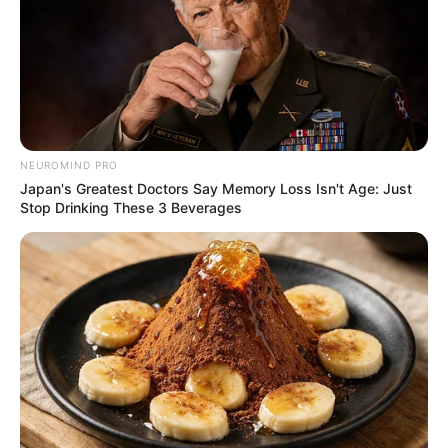
fontos számára az, hogy makulátlanul tiszták
legyenek. Híres arról amúgy, hogy mikor még a
Korda-villában laktak egyedül végzett mindent, már
ami a háztartás részét képezi.
NEUROMIND PRO
Japan's Greatest Doctors Say Memory Loss Isn't Age: Just
Stop Drinking These 3 Beverages