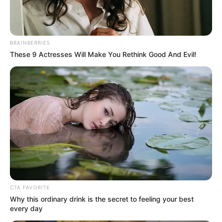
BRAINBERRIES
These 9 Actresses Will Make You Rethink Good And Evil!
Villámcsapás két nap alatt két gépet is eltalált – így
reagált profi módon az Austrian Airlines
személyzete! ⚡✈️
CTA FAVORITE
A modern repülés világa lenyűgöző mérnöki
Why this ordinary drink is the secret to feeling your best
every day
precizitással működik, ám a természet időről időre