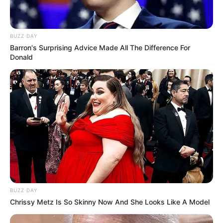
BUZZ DAY
Barron's Surprising Advice Made All The Difference For
Donald
BUZZ DAY
Chrissy Metz Is So Skinny Now And She Looks Like A Model