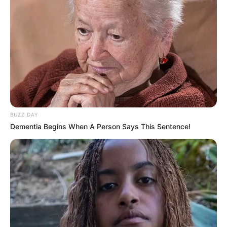
BUZZ DAY
Dementia Begins When A Person Says This Sentence!