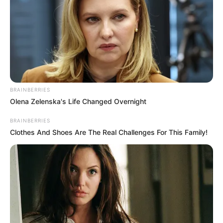
kommentben:
by
Szerző
•
July 17, 2025
BRAINBERRIES
Olena Zelenska's Life Changed Overnight
BRAINBERRIES
Clothes And Shoes Are The Real Challenges For This Family!