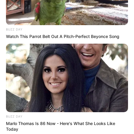
BUZZ DAY
Watch This Parrot Belt Out A Pitch-Perfect Beyonce Song
BUZZ DAY
Marlo Thomas Is 86 Now - Here's What She Looks Like
Today