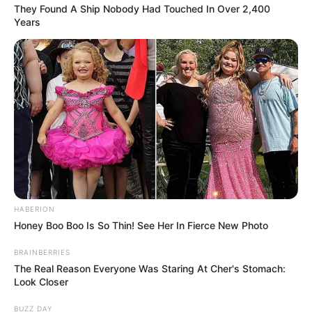
They Found A Ship Nobody Had Touched In Over 2,400
Years
HABERION
Honey Boo Boo Is So Thin! See Her In Fierce New Photo
BRAINBERRIES
The Real Reason Everyone Was Staring At Cher's Stomach:
Look Closer
BUZZ DAY