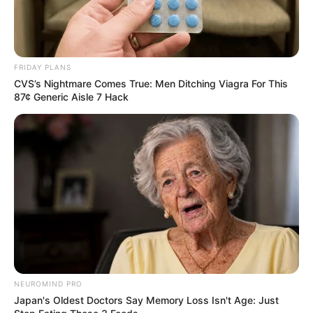
FRIDAY PLANS
CVS’s Nightmare Comes True: Men Ditching Viagra For This
87¢ Generic Aisle 7 Hack
NEUROMIND PRO
Japan's Oldest Doctors Say Memory Loss Isn't Age: Just