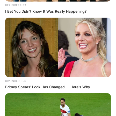
BRAINBERRIES
I Bet You Didn't Know It Was Really Happening?
BRAINBERRIES
Britney Spears' Look Has Changed — Here's Why