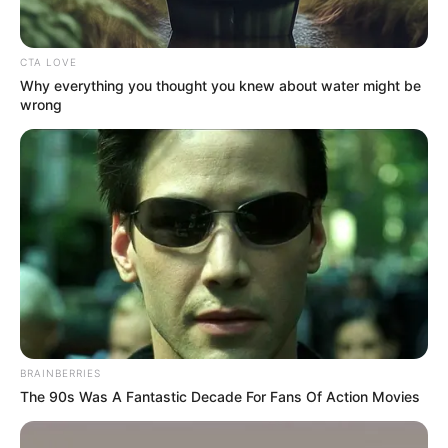
CTA LOVE
Why everything you thought you knew about water might be
wrong
Majka „Bindzsisztánja” meghódította a Budapest
Parkot. Majoros Péter, azaz Majka, ismét
lenyűgözte a közönséget a Budapest Parkban, ahol
BRAINBERRIES
The 90s Was A Fantastic Decade For Fans Of Action Movies
legújabb turnéja, a „Bindzsisztán” került színpadra.