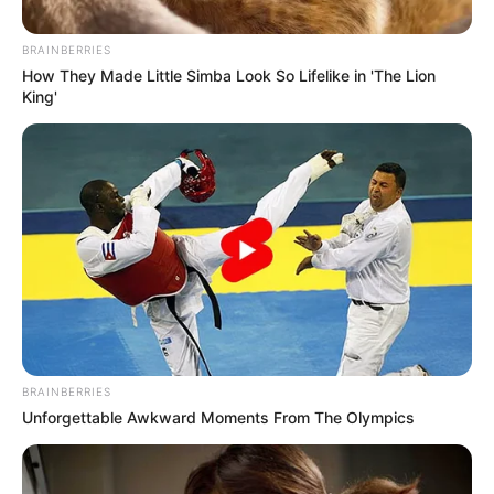
BRAINBERRIES
How They Made Little Simba Look So Lifelike in 'The Lion
King'
BRAINBERRIES
Unforgettable Awkward Moments From The Olympics
Posted
Friss hírek
in
Tombolt, ordított a közönség: