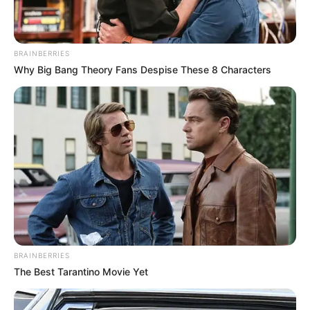
buzdította, hogy „vegyünk el mi is 500 milliárdot”. –
írja a Blikk.
BRAINBERRIES
Why Big Bang Theory Fans Despise These 8 Characters
BRAINBERRIES
The Best Tarantino Movie Yet