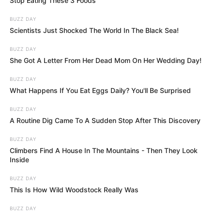
Stop Eating These 3 Foods
BUZZ DAY
Scientists Just Shocked The World In The Black Sea!
BUZZ DAY
She Got A Letter From Her Dead Mom On Her Wedding Day!
BUZZ DAY
What Happens If You Eat Eggs Daily? You'll Be Surprised
BUZZ DAY
A Routine Dig Came To A Sudden Stop After This Discovery
BUZZ DAY
Climbers Find A House In The Mountains - Then They Look
Inside
BUZZ DAY
This Is How Wild Woodstock Really Was
BUZZ DAY