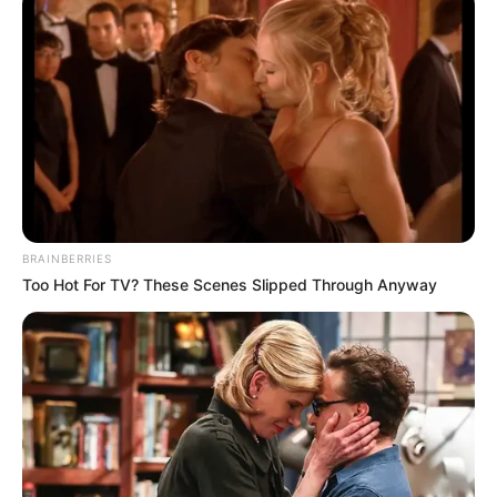
Mit mondott Majoros Péter, alias Majka?
BRAINBERRIES
„Egy ilyen kulturális rendezvényen kell, hogy az
Too Hot For TV? These Scenes Slipped Through Anyway
emberek edukációs céllal tanuljanak valamit. Ez a
plusz ma este egy jelbeszéd lesz” – mondta Majka
a koncert végén, majd hozzátette: „Ki ne szeretne
gazdag lenni? Akinek 50 milliárdja van. Vagy nem
is 50, hanem 500 milliárdja.” A rapper szerint
ehhez nem kell mást tenni, mint manifesztálni a
dolgot, és koncentrálni. A közönséget arra