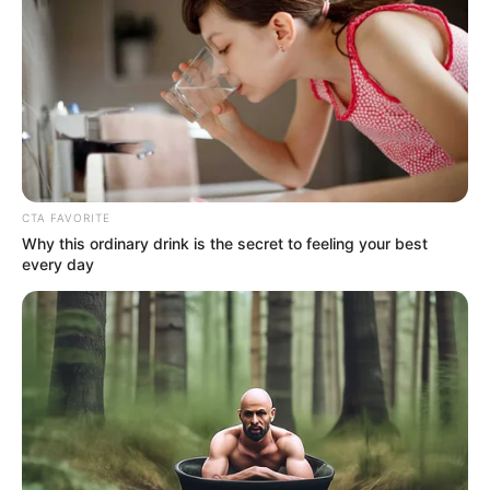
Majka tegnap este világgá
kürtölte, hogy….
by
Szerző
•
July 15, 2025
CTA FAVORITE
Why this ordinary drink is the secret to feeling your best
every day