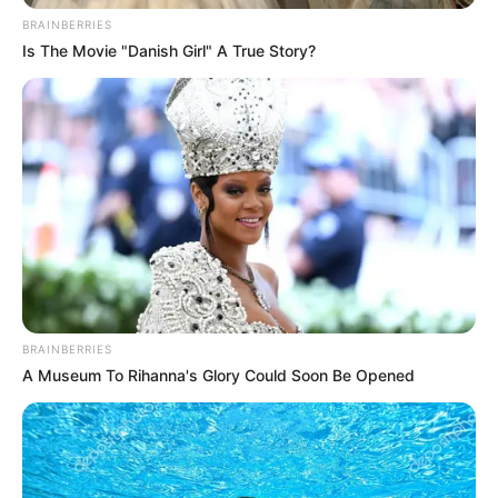
BRAINBERRIES
Is The Movie "Danish Girl" A True Story?
BRAINBERRIES
A Museum To Rihanna's Glory Could Soon Be Opened