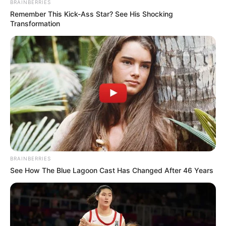
BRAINBERRIES
Remember This Kick-Ass Star? See His Shocking
Transformation
Egy célja volt, hogy csapdába csaljon. Külön
hangsúlyozta, hogy ő lesz az, aki engem tönkre fog
tenni” – írta Magyar Péter a bejegyzésében. Forrás
BRAINBERRIES
See How The Blue Lagoon Cast Has Changed After 46 Years