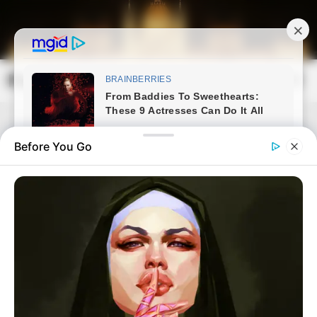
Skip
to
content
Magyarország Kincsei
Mai
Open
Men
Search
Before You Go