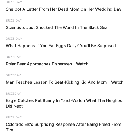
BUZZ DAY
She Got A Letter From Her Dead Mom On Her Wedding Day!
BUZZ DAY
Scientists Just Shocked The World In The Black Sea!
BUZZ DAY
What Happens If You Eat Eggs Daily? You'll Be Surprised
BUZZDAY
Polar Bear Approaches Fishermen - Watch
BUZZDAY
Man Teaches Lesson To Seat-Kicking Kid And Mom – Watch!
BUZZDAY
Eagle Catches Pet Bunny In Yard -Watch What The Neighbor
Did Next
BUZZ DAY
Colorado Elk's Surprising Response After Being Freed From
Tire