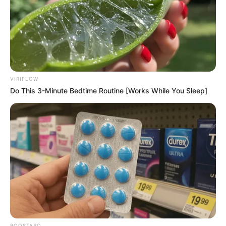
VIRIFLOW
Do This 3-Minute Bedtime Routine [Works While You Sleep]
BOOSTARO