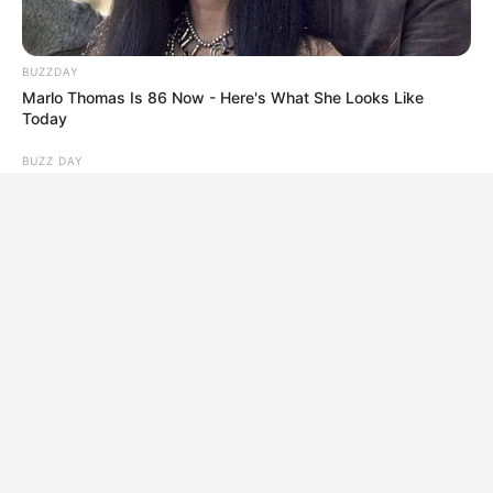
BUZZDAY
Marlo Thomas Is 86 Now - Here's What She Looks Like
Today
BUZZ DAY
A Man Climbed Into A Tree And Couldn't Believe What He
Found