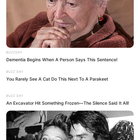
BUZZDAY
Dementia Begins When A Person Says This Sentence!
BUZZ DAY
You Rarely See A Cat Do This Next To A Parakeet
BUZZ DAY
An Excavator Hit Something Frozen—The Silence Said It All!