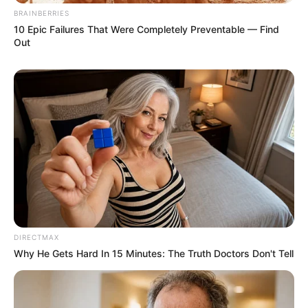
BRAINBERRIES
10 Epic Failures That Were Completely Preventable — Find
Out
DIRECTMAX
Why He Gets Hard In 15 Minutes: The Truth Doctors Don't Tell