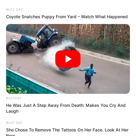
BUZZ DAY
Coyote Snatches Puppy From Yard – Watch What Happened
BUZZDAY
He Was Just A Step Away From Death: Makes You Cry And
Laugh
BUZZ DAY
She Chose To Remove The Tattoos On Her Face. Look At Her
Now