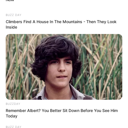
BUZZ DAY
Climbers Find A House In The Mountains - Then They Look
Inside
BUZZDAY
Remember Albert? You Better Sit Down Before You See Him
Today
BUZZ DAY