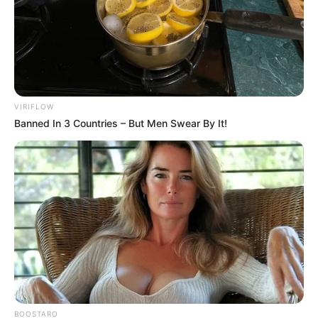
VIRIFLOW
Banned In 3 Countries – But Men Swear By It!
BOOSTARO