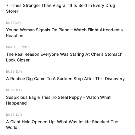
7 Times Stronger Than Viagra! "It Is Sold In Every Drug
Store!"
BUZZDAY
Young Woman Signals On Plane – Watch Flight Attendant's
Reaction
BRAINBERRIES
The Real Reason Everyone Was Staring At Cher's Stomach:
Look Closer
BUZZ DAY
A Routine Dig Came To A Sudden Stop After This Discovery
BUZZ DAY
Suspicious Eagle Tries To Steal Puppy - Watch What
Happened
BUZZ DAY
A Giant Hole Opened Up: What Was Inside Shocked The
World!