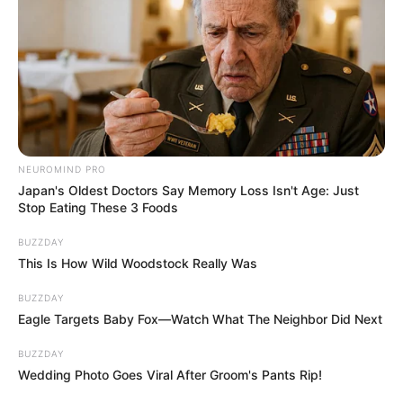
NEUROMIND PRO
Japan's Oldest Doctors Say Memory Loss Isn't Age: Just
Stop Eating These 3 Foods
BUZZDAY
This Is How Wild Woodstock Really Was
BUZZDAY
Eagle Targets Baby Fox—Watch What The Neighbor Did Next
BUZZDAY
Wedding Photo Goes Viral After Groom's Pants Rip!