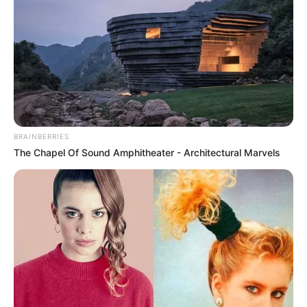
by
Szerző
•
July 15, 2025
BRAINBERRIES
The Chapel Of Sound Amphitheater - Architectural Marvels