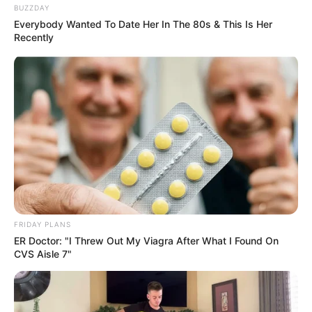
BUZZDAY
Everybody Wanted To Date Her In The 80s & This Is Her
Recently
FRIDAY PLANS
ER Doctor: "I Threw Out My Viagra After What I Found On
CVS Aisle 7"