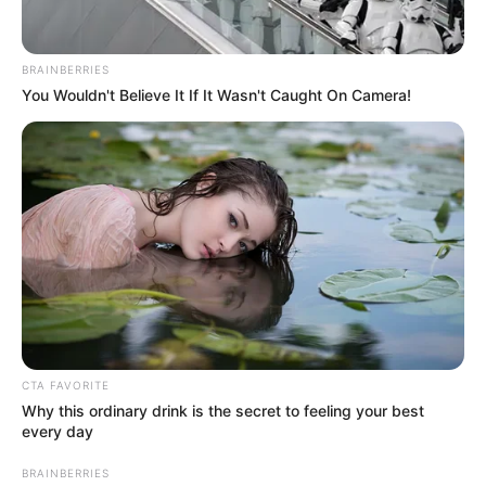
finálét.
BRAINBERRIES
Stohl András és a 19 évvel fiatalabb felesége, Stohl
You Wouldn't Believe It If It Wasn't Caught On Camera!
Vica közel 10 évig alkottak egy párt, öt évvel
ezelőtt pedig az esküvőjüket is megtartották, ám
hiába volt nagy az összhang, mégis a szakítás
mellett döntöttek. A műsorvezető immár
szingliként eresztette ki a fáradt gőzt, amikor
nemrégiben Till Attiláékkal bulizott. Most A Nagy
Ő-ként próbál szerencsét.
CTA FAVORITE
Why this ordinary drink is the secret to feeling your best
every day
BRAINBERRIES