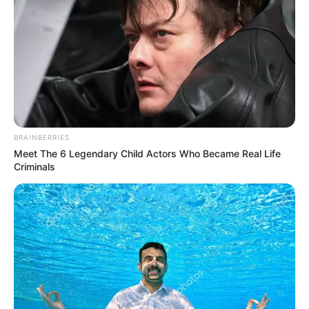
Posted
Friss hírek
in
Ledobta a bombát a TV2 – A
frissen elvált Stohl András lesz A
Nagy Ő!
by
Szerző
•
July 8, 2025
BRAINBERRIES
Meet The 6 Legendary Child Actors Who Became Real Life
Criminals