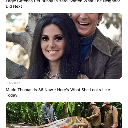
Eagle Catches Pet Bunny In Yard -Watch What The Neighbor
Did Next
BUZZDAY
Marlo Thomas Is 86 Now - Here's What She Looks Like
Today