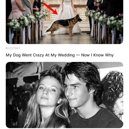
BUZZDAY
My Dog Went Crazy At My Wedding — Now I Know Why