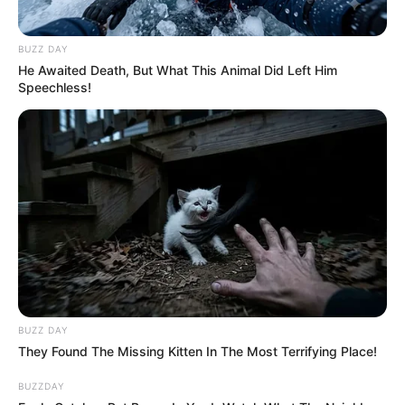
BUZZ DAY
He Awaited Death, But What This Animal Did Left Him
Speechless!
BUZZ DAY
They Found The Missing Kitten In The Most Terrifying Place!
BUZZDAY