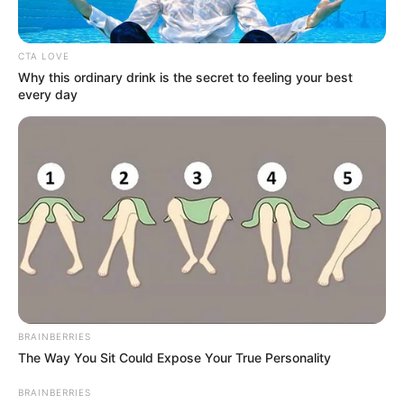
CTA LOVE
Why this ordinary drink is the secret to feeling your best
every day
Nem titok többé! A frissen szinglivé vált Stohl
András lesz Jákob Zoli és Árpa Attila utódja,
BRAINBERRIES
vagyis a Jászai Mari-díjas színművész lesz A Nagy
The Way You Sit Could Expose Your True Personality
Ő! A csatorna a közösségi oldalán és egy
BRAINBERRIES