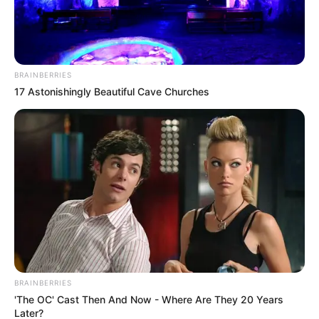
BRAINBERRIES
17 Astonishingly Beautiful Cave Churches
BRAINBERRIES
'The OC' Cast Then And Now - Where Are They 20 Years
Later?