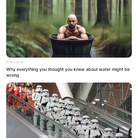
A kérdés már csak az, ki tud igazán közel kerülni
ehhez a férfihoz… A műsorban nemcsak egy
hírességet láthatnak a nézők, hanem egy embert,
aki ugyanúgy vágyik egy társra, mint bárki más.
Fejest ugrott a szingli életbe
Mint arról június közepén a Blikk is beszámolt,
CTA LOVE
véget ért Stohl András házassága. Nyár elején már
Why everything you thought you knew about water might be
aggasztó hírek érkeztek a korábban oly’
wrong
mintaszerűnek tűnő kapcsolatról: a BEST magazin
korábban arról írt, hogy eltűntek a közös posztok a
színész közösségi oldaláról, s András maximum
megjelölte a feleségét egy-egy fotón, aki a
Sztárban sztár adásain sem tűnt fel egyetlen
alkalommal sem a stúdióban. Még akkor sem,
amikor a színész – vendégként – megtekintette a