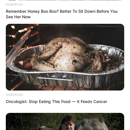
HABERION
Remember Honey Boo Boo? Better To Sit Down Before You
See Her Now
HABERION
Oncologist: Stop Eating This Food — It Feeds Cancer