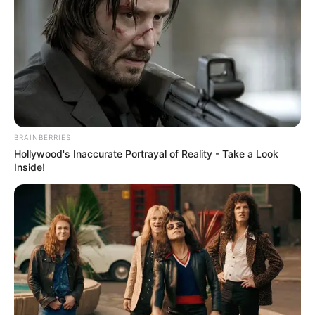
Profilerben, majd három évadon át alakította a
démoni Cole Turnert a Bűbájos boszorkák című
természetfeletti sorozatban. Legnagyobb áttörését
a Kés/Alatt hozta meg számára, ahol hat évadon át
játszotta Dr. Christian Troy szerepét. A karaktert –
egy jóképű, sármos és szabados életet élő
plasztikai sebészt – alakítva Golden Globe-jelölést
BRAINBERRIES
is kapott.
Hollywood's Inaccurate Portrayal of Reality - Take a Look
Inside!