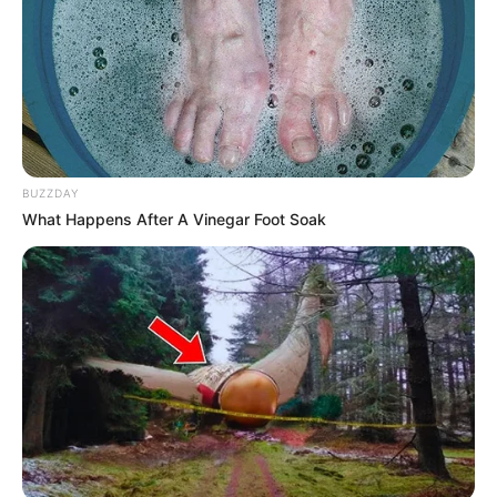
BUZZDAY
What Happens After A Vinegar Foot Soak