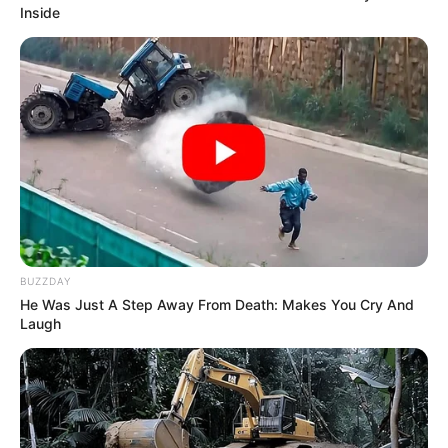
Inside
BUZZDAY
He Was Just A Step Away From Death: Makes You Cry And
Laugh