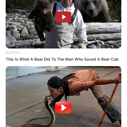
BUZZDAY
This Is What A Bear Did To The Man Who Saved A Bear Cub