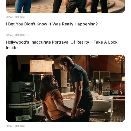
BRAINBERRIES
I Bet You Didn't Know It Was Really Happening?
BRAINBERRIES
Hollywood's Inaccurate Portrayal Of Reality – Take A Look
Inside
Meg vagyok döbbenve. Együtt éltük meg ezt a
hullámot, szerettem őt. Jules! Tudom, hogy azt
szeretnéd, mondjak valami olyat, amin nevetsz.
BRAINBERRIES
Annyi éven át mellettem voltál, és istenem, mennyit