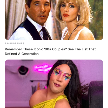
Posted
Friss hírek
in
Meghalt Julian McMahon
by
Szerző
•
July 7, 2025
BRAINBERRIES
Remember These Iconic '90s Couples? See The List That
Defined A Generation