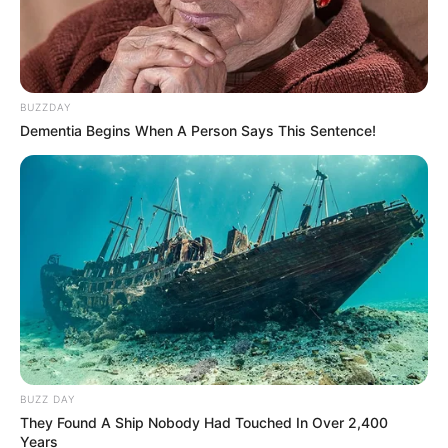
BUZZDAY
Dementia Begins When A Person Says This Sentence!
BUZZ DAY
They Found A Ship Nobody Had Touched In Over 2,400
Years