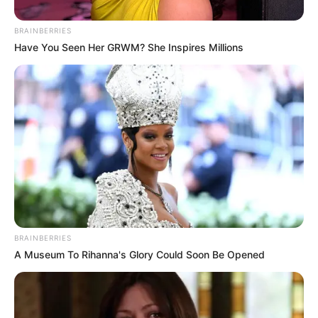
BRAINBERRIES
Have You Seen Her GRWM? She Inspires Millions
BRAINBERRIES
Julian McMahon, a Kés/Alatt sármos plasztikai
A Museum To Rihanna's Glory Could Soon Be Opened
sebésze, a Bűbájos boszorkák démoni szeretője és
a Fantasztikus Négyes könyörtelen Dr. Doomja, 56
évesen hunyt el. A karizmatikus ausztrál színész