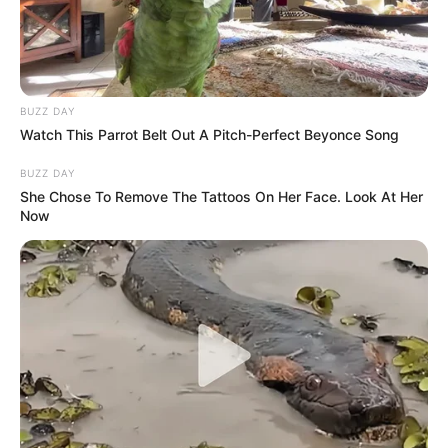
BUZZ DAY
Watch This Parrot Belt Out A Pitch-Perfect Beyonce Song
BUZZ DAY
She Chose To Remove The Tattoos On Her Face. Look At Her
Now