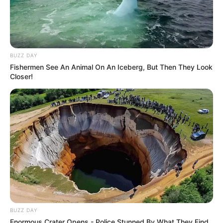
BUZZ DAY
Fishermen See An Animal On An Iceberg, But Then They Look
Closer!
BUZZ DAY
Enormous Crater Opens - Police Stunned By What They Find