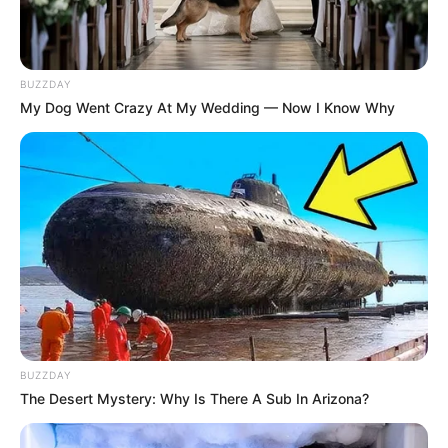
BUZZDAY
My Dog Went Crazy At My Wedding — Now I Know Why
BUZZDAY
The Desert Mystery: Why Is There A Sub In Arizona?