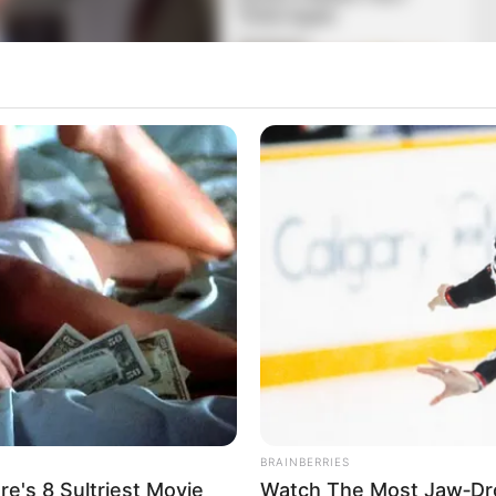
vatar
nikulai hőségre számíthatunk országszerte. A napos,
klet délutánra 37 fok körül alakul. Az UV-sugárzás 11 és
 érhet el, így különösen fontos a fényvédelem és a
BRAINBERRIES
e's 8 Sultriest Movie
Watch The Most Jaw‑Dr