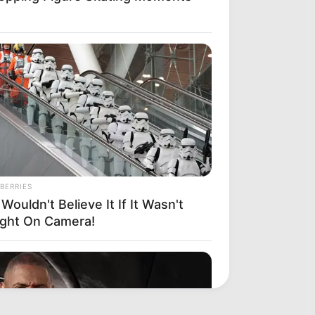
BERRIES
Wouldn't Believe It If It Wasn't
ght On Camera!