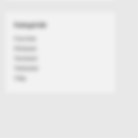
Kategóriák
Friss hírek
Művészek
Természet
Történetek
Világ