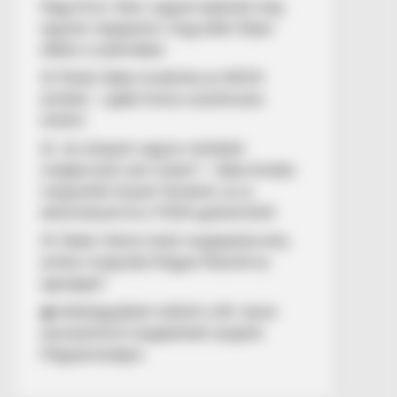
Nagy Ervin: Nem vagyok hajlandó még
egyszer végignézni, hogy bárki féljen
ebben a szakmában
🚨 Pósfai Gábor leváltotta az NKOH
elnökét – újabb fontos vezetőcsere
történt
🚨 „Az ellopott vagyon mértékét
megbecsülni sem tudom” – Baka András
megszólalt Sulyok Tamásról, az új
alkotmányról és a TISZA győzelméről
🚨 Orbán Viktort óriási meglepetés érte,
amikor megtudta Magyar Péterről az
igazságot!
🌊 Aláírásgyűjtést indított a DK: dunai
duzzasztómű megépítését sürgetik
Magyarországon