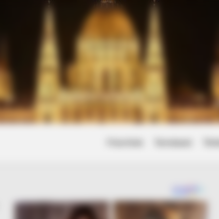
Friss hírek
Természet
Tört