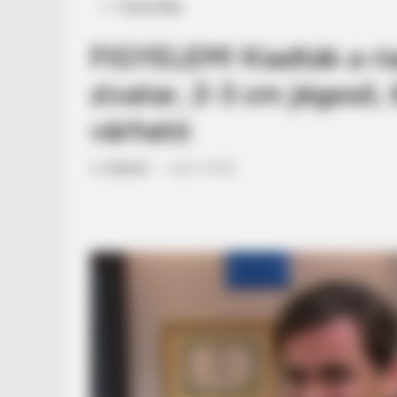
Posted
Friss hírek
in
FIGYELEM! Kiadták a ri
zivatar, 2-3 cm jégeső,
várható
by
Szerző
•
July 5, 2025