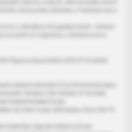
lyenként záporok, zivatarok, néhol hevesebb viharok
k közötti maximumokat mérhetünk, a Tiszántúlon lesz a
porok és a változékony idő jegyében telnek – érdemes
ülni az extrém UV-sugárzásra, a hőhullámra és az
roMet Magyarország területére 2025.07.04 péntek
BRAINBERRIES
Who Will Be the Next J
So Far
ek kivételével jellemzően 25 és 28 fok között alakul,
színűek. Pénteken a Dél-Alföldön 27 fok felett,
BRAIN
napi középhőmérséklet.Zivatar:
Som
Qui
lében nem kizárt zivatar előfordulása viharos (60-70
tar kialakulhat, nagyobb eséllyel az Északi-