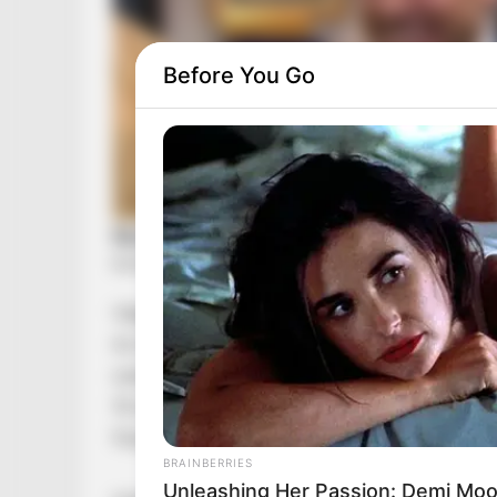
Before You Go
Vége a kánikulának, jön az eső, a zápor és a zi
Az Időkép előrejelzése szerint csütörtökön ká
száraz időt élénk délies szél kíséri, a hőmérsé
16 óra között nagyon erős vagy extrém szintet
folyadékpótlás.
BRAINBERRIES
Unleashing Her Passion: Demi Moor