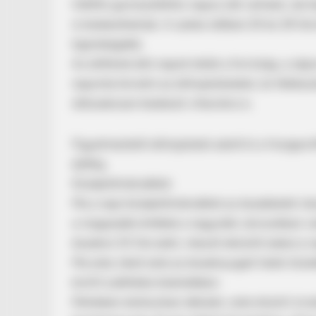
Hétfőn gomolyfelhős-napos idő várható, de he
is kialakulhatnak. A szeles időben 29 és 39 fo
legmelegebb.
Az előttünk álló napok tehát a forróság, a zá
naponta követni az előrejelzéseket, és felkész
időszakosan kialakuló viharokra is.
Figyelmeztető előrejelzést adott ki a Hunga
éjfélig
Középhőmérséklet:
Ma a napi középhőmérséklet az északkeleti rész
a magasabb értékek a nagyobb városokban való
északon 25 fok alatt, másutt eközött alakul a 
Ma este, késő este az északnyugati határ köze
km/h) széllökés kíséretében.
Pénteken elsősorban délután, este elszórt ziva