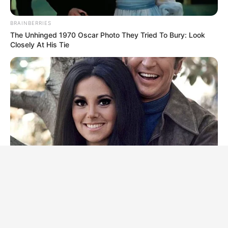
BRAINBERRIES
The Unhinged 1970 Oscar Photo They Tried To Bury: Look
Closely At His Tie
BUZZ DAY
Marlo Thomas Is 86 Now - Here's What She Looks Like
Today
BUZZ DAY