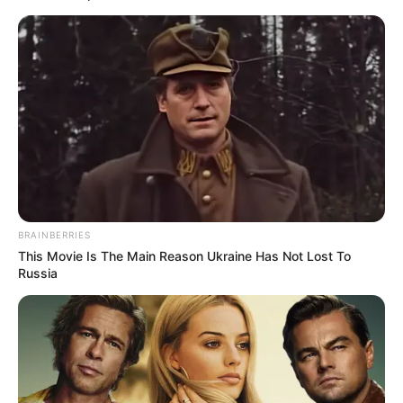
Posted
Friss hírek
in
Nótár Mary és Aurelio újra
együtt – a Ciao Bella
feldolgozása tombol a YouTube-
on!
BRAINBERRIES
by
Szerző
•
July 3, 2025
This Movie Is The Main Reason Ukraine Has Not Lost To
Russia