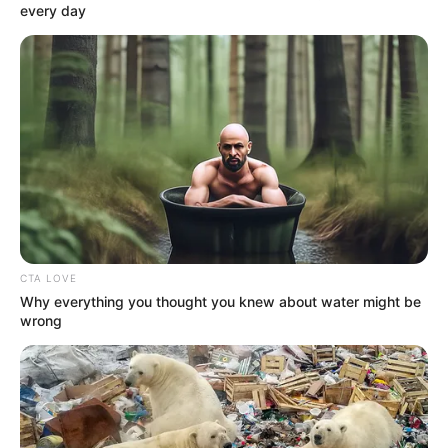
every day
A Nagy Duettben aratott óriási sikerük után, Nótár
Mary és Aurelio visszatér egy bombasztikus közös
produkcióval, amelyre utaltak ugyan még az élő
show alatt, de eddig nem volt világos, hogy mit
terveznek. A mulatós zene koronázatlan királynője
és duettpartnere nem titkolja tovább: a Ciao Bella
című dalt alkották újra Pixa közreműködésével – a
bulihangulatban forgatott videoklip pedig
valósággal felszántja a világhálót!
CTA LOVE
Why everything you thought you knew about water might be
wrong
A Nagy Pénzrablás című sikersorozat betétdalának
feldolgozása tíz nappal ezelőtt debütált Nótár
Mary hivatalos YouTube-csatornáján, és azóta
közel 350 ezren tekintették meg a dübörgő
akkordokkal gazdagított, színektől és flitterektől