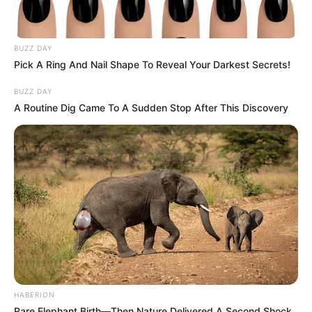
BUZZ DAY
Pick A Ring And Nail Shape To Reveal Your Darkest Secrets!
BUZZ DAY
A Routine Dig Came To A Sudden Stop After This Discovery
HABERION
Rare Elephant Birth—Then Nature Delivered A Second Shock