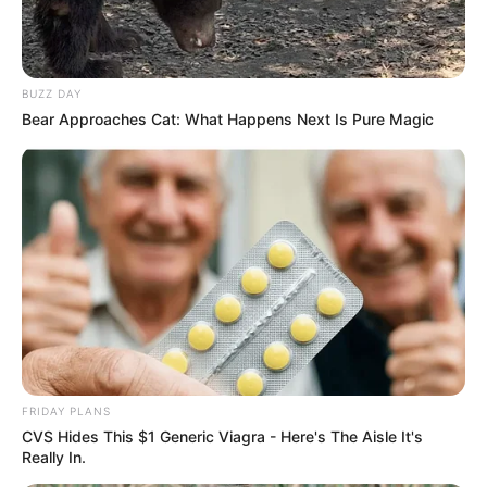
BUZZ DAY
Bear Approaches Cat: What Happens Next Is Pure Magic
FRIDAY PLANS
CVS Hides This $1 Generic Viagra - Here's The Aisle It's
Really In.