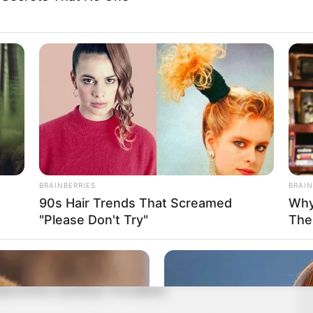
al, Aishah Sofey-jel közösen álmodott meg –
-villának. A floridai házban nyolc OnlyFans-modell él,
endelkeznek. Az elgondolás üzleti szempontból is
delmezőnek bizonyult: Rain már eddig is több mint 72
 legdrágább dolog, amit valaha vásárolt, a fiatal
dollárba került.”
BRAINBERRIES
BRAIN
90s Hair Trends That Screamed
Why
róbálok indítani Floridában, és most vettem 20 hektár
"Please Don't Try"
The
ez a legnagyobb vásárlásom, készpénzzel vettem.”
szú távú befektetésekre is gondol. A ház nem a Bop
es birtok, kastéllyal, Floridában.