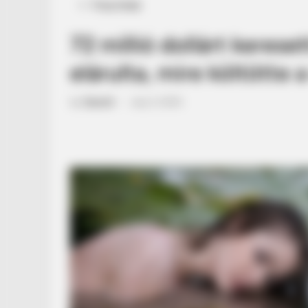
Posted
Friss hírek
in
72 millió dollárt kerese
elárulta, mire költötte
by
Szerző
•
July 2, 2025