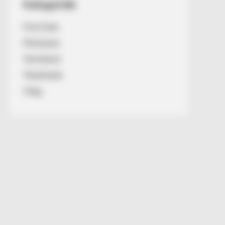
Kategóriák
Friss hírek
Művészek
Természet
Történetek
Világ