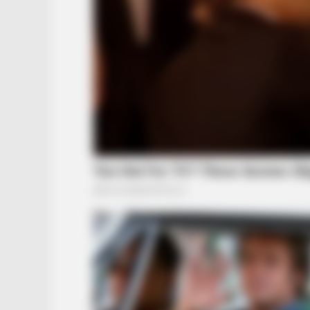
BRAINBERRIES
Who Will Take On The Iconic Role
Next? Bond Casting Rumors
CTA FAVORITE