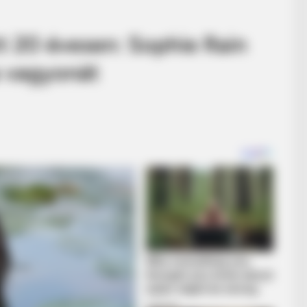
tt 20 évesen: Sophie Rain
 a vagyonát