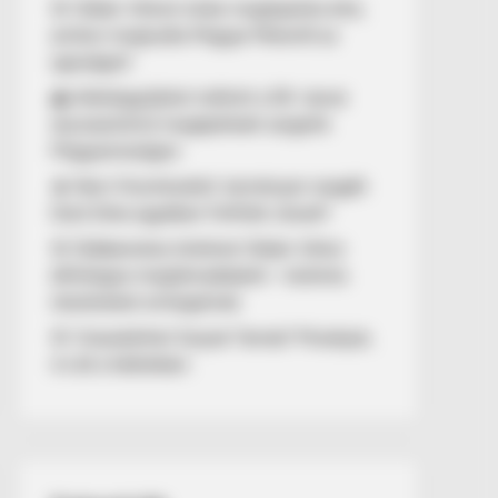
🚨 Orbán Viktort óriási meglepetés érte,
amikor megtudta Magyar Péterről az
igazságot!
🌊 Aláírásgyűjtést indított a DK: dunai
duzzasztómű megépítését sürgetik
Magyarországon
🔥 Nem finomkodott: keményen reagált
Dúró Dóra ügyében Felföldi József!
🚨 Döbbenetes történet Orbán Viktor
állítólagos megtámadásáról – különös
részleteket emlegetnek
🚨 Visszatérhet Sulyok Tamás? Mutatjuk,
mi áll a háttérben