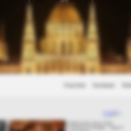
Friss hírek
Természet
Tört