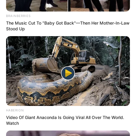
BRAINBERRIES
The Music Cut To "Baby Got Back"—Then Her Mother-In-Law
Stood Up
HABERION
Video Of Giant Anaconda Is Going Viral All Over The World.
Watch