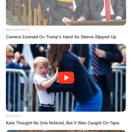
BRAINBERRIES
Camera Zoomed On Trump's Hand As Sleeve Slipped Up
BUZZDAY
Kate Thought No One Noticed, But It Was Caught On Tape