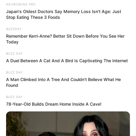
NEUROMIND PRO
Japan's Oldest Doctors Say Memory Loss Isn't Age: Just
Stop Eating These 3 Foods
BUZZDAY
Remember Kerri-Anne? Better Sit Down Before You See Her
Today
BUZZ DAY
A Duel Between A Cat And A Bird Is Captivating The Internet
BUZZ DAY
A Man Climbed Into A Tree And Couldn't Believe What He
Found
BUZZ DAY
78-Year-Old Builds Dream Home Inside A Cave!