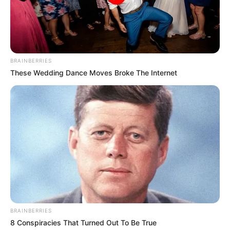
számára jelentős terhet jelenthet a juttatás
folyamatos biztosítása, különösen, ha az infláció és
a gazdasági válságok hosszú távon is kihatnak a
költségvetésre.
BRAINBERRIES
These Wedding Dance Moves Broke The Internet
BRAINBERRIES
8 Conspiracies That Turned Out To Be True