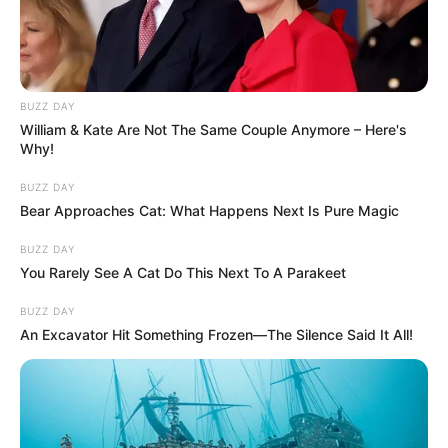
BUZZ DAY
William & Kate Are Not The Same Couple Anymore – Here's
Why!
BUZZ DAY
Bear Approaches Cat: What Happens Next Is Pure Magic
BUZZ DAY
You Rarely See A Cat Do This Next To A Parakeet
BUZZ DAY
An Excavator Hit Something Frozen—The Silence Said It All!