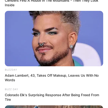
Climbers Find A House In The Mountains - Then They Look
Inside
BUZZDAY
Adam Lambert, 43, Takes Off Makeup, Leaves Us With No
Words
BUZZ DAY
Colorado Elk's Surprising Response After Being Freed From
Tire