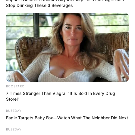
Stop Drinking These 3 Beverages
nyugdíj tehát egy olyan lehetőség, amely nemcsak
a nyugdíjasok számára jelentene segítséget, hanem
hosszú távon a gazdaság stabilitására is kedvező
hatással lenne. Az elkövetkező időszakokban
biztosan még sokat fogunk hallani erről a kérdésről,
és érdemes figyelemmel kísérni a kormány
döntéseit, hogy miként alakulnak a jövőbeli
juttatások.
BOOSTARO
7 Times Stronger Than Viagra! "It Is Sold In Every Drug
Store!"
BUZZDAY
Eagle Targets Baby Fox—Watch What The Neighbor Did Next
BUZZDAY