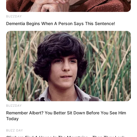
BUZZDAY
Dementia Begins When A Person Says This Sentence!
BUZZDAY
Remember Albert? You Better Sit Down Before You See Him
Today
BUZZ DAY