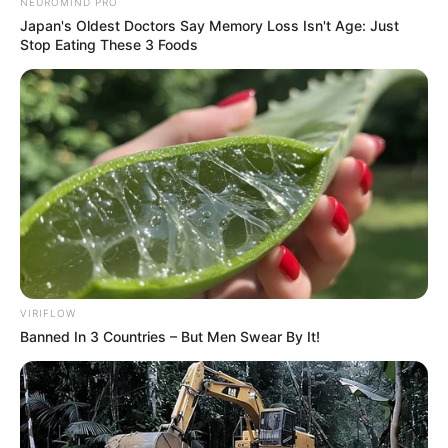
NEUROMIND PRO
Japan's Oldest Doctors Say Memory Loss Isn't Age: Just
Stop Eating These 3 Foods
VIRIFLOW
Banned In 3 Countries – But Men Swear By It!