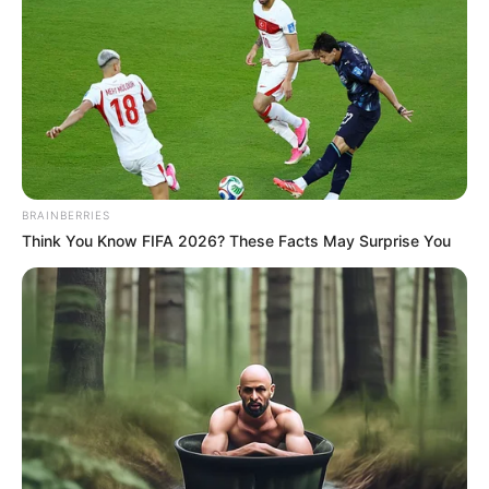
számára. Az elmúlt években a nyugdíjasok helyzete
komoly figyelmet kapott, hiszen az emelkedő
infláció, a megélhetési költségek növekedése és a
közszolgáltatások drágulása mind-mind komoly
kihívásokat jelentettek számukra. A kormány egy
sor intézkedéssel próbálta enyhíteni a helyzetet, és
egy új javaslat szerint a 14. havi nyugdíj
BRAINBERRIES
bevezetése is szóba kerülhet. Miért merült fel a 14.
Think You Know FIFA 2026? These Facts May Surprise You
havi nyugdíj ötlete?
A 14. havi nyugdíj ötlete nem új, hiszen már több
országban alkalmazzák, és Magyarországon is több
alkalommal felmerült a lehetősége. Az elképzelés
célja, hogy segítsen az idősebb korosztálynak a
nehéz gazdasági helyzetekben, különösen akkor,
amikor az infláció magas, és a nyugdíjak reálértéke