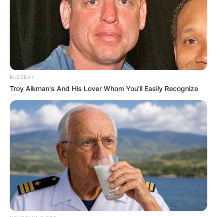
BUZZDAY
Troy Aikman's And His Lover Whom You'll Easily Recognize