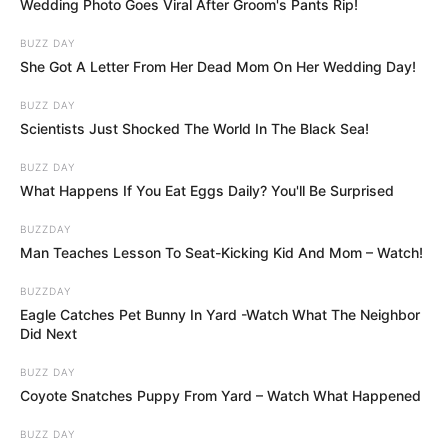
Wedding Photo Goes Viral After Groom's Pants Rip!
BUZZ DAY
She Got A Letter From Her Dead Mom On Her Wedding Day!
BUZZ DAY
Scientists Just Shocked The World In The Black Sea!
BUZZ DAY
What Happens If You Eat Eggs Daily? You'll Be Surprised
BUZZDAY
Man Teaches Lesson To Seat-Kicking Kid And Mom – Watch!
BUZZDAY
Eagle Catches Pet Bunny In Yard -Watch What The Neighbor
Did Next
BUZZ DAY
Coyote Snatches Puppy From Yard – Watch What Happened
BUZZ DAY