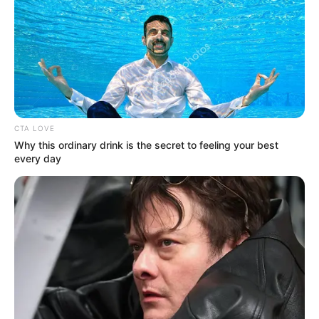
Posted
Friss hírek
in
Most érkezett a hír! Jöhet a 14.
havi nyugdíj!
CTA LOVE
Why this ordinary drink is the secret to feeling your best
by
Szerző
•
June 25, 2025
every day