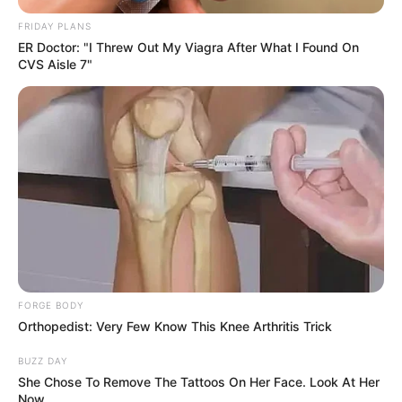
FRIDAY PLANS
ER Doctor: "I Threw Out My Viagra After What I Found On
CVS Aisle 7"
FORGE BODY
Orthopedist: Very Few Know This Knee Arthritis Trick
BUZZ DAY
She Chose To Remove The Tattoos On Her Face. Look At Her
Now