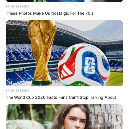
óta jó barátságot ápolnak a rapperrel.
BRAINBERRIES
These Photos Make Us Nostalgic For The 70's
BRAINBERRIES
The World Cup 2026 Facts Fans Can't Stop Talking About