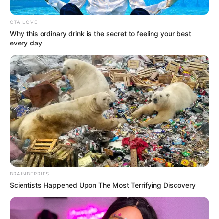
CTA LOVE
Why this ordinary drink is the secret to feeling your best
every day
Posted
Friss hírek
in
Közös fotón mosolyog L.L.
Junior és Hopp Csilla új párja
BRAINBERRIES
Scientists Happened Upon The Most Terrifying Discovery
by
Szerző
•
June 25, 2025