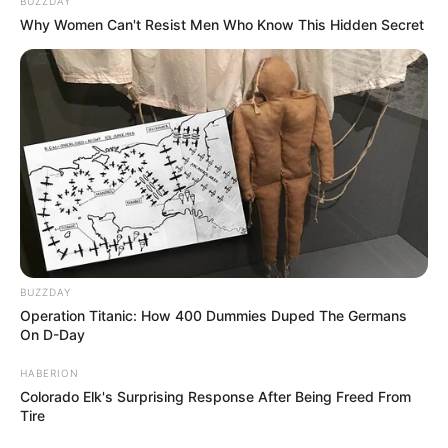
BUZZDAY
Why Women Can't Resist Men Who Know This Hidden Secret
BUZZDAY
Operation Titanic: How 400 Dummies Duped The Germans
On D-Day
HABERION
Colorado Elk's Surprising Response After Being Freed From
Tire