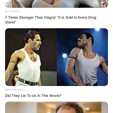
BOOSTARO
7 Times Stronger Than Viagra! "It Is Sold In Every Drug
Store!"
BRAINBERRIES
Did They Lie To Us In This Movie?