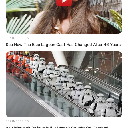
BRAINBERRIES
See How The Blue Lagoon Cast Has Changed After 46 Years
BRAINBERRIES
You Wouldn't Believe It If It Wasn't Caught On Camera!