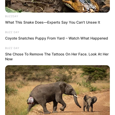
BUZZDAY
What This Snake Does—Experts Say You Can't Unsee It
BUZZ DAY
Coyote Snatches Puppy From Yard – Watch What Happened
BUZZ DAY
She Chose To Remove The Tattoos On Her Face. Look At Her
Now