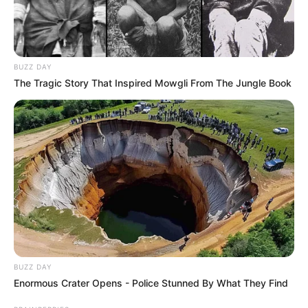
BUZZ DAY
The Tragic Story That Inspired Mowgli From The Jungle Book
BUZZ DAY
Enormous Crater Opens - Police Stunned By What They Find