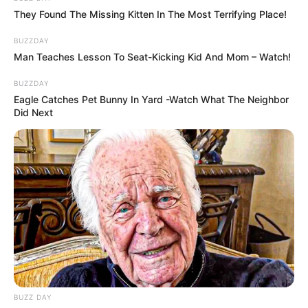
They Found The Missing Kitten In The Most Terrifying Place!
BUZZDAY
Man Teaches Lesson To Seat-Kicking Kid And Mom – Watch!
BUZZDAY
Eagle Catches Pet Bunny In Yard -Watch What The Neighbor
Most azonban már mindenki előtt nyilvánvaló:
Did Next
Janka boldog párkapcsolatban él Saya Noéval, és
közös videóik alapján úgy tűnik, harmóniában
telnek a hétköznapjaik.
@djankesz
hirdetés Ritka pillanatok egyike,
amikor van 1 szabadnapunk. ☺️ Nos így telik
általában, self-care, főzés, játék és edzés. De
azért ki is szoktunk ám mozdulni. 🤪 @CeraVe
@Vichy Laboratoires @La Roche-Posay
#skinsciencesquad
#fyp
#fy
#magyartiktok
BUZZ DAY