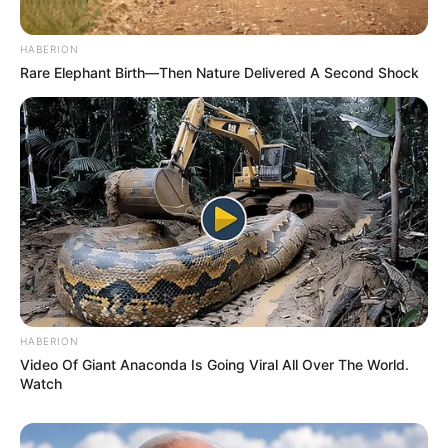
HABERION
Rare Elephant Birth—Then Nature Delivered A Second Shock
HABERION
Video Of Giant Anaconda Is Going Viral All Over The World.
Watch