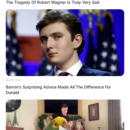
The Tragedy Of Robert Wagner Is Truly Very Sad
#nekedbe
#foryoupage
#fypage
#foryou
♬ I
Can Feel It v3 – Nick Sena and Danny Echevarria
BUZZ DAY
Barron's Surprising Advice Made All The Difference For
Donald