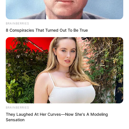
BRAINBERRIES
8 Conspiracies That Turned Out To Be True
BRAINBERRIES
They Laughed At Her Curves—Now She's A Modeling
Sensation