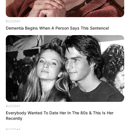
BUZZDAY
Dementia Begins When A Person Says This Sentence!
BUZZDAY
Everybody Wanted To Date Her In The 80s & This Is Her
Recently
BUZZDAY