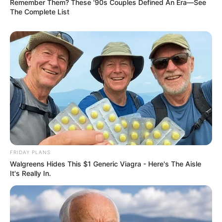
Remember Them? These '90s Couples Defined An Era—See
The Complete List
FRIDAY PLANS
Walgreens Hides This $1 Generic Viagra - Here's The Aisle
It's Really In.