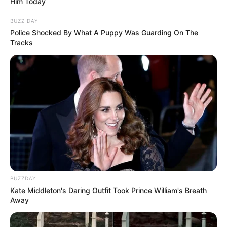
Him Today
BUZZ DAY
Police Shocked By What A Puppy Was Guarding On The
Tracks
BUZZDAY
Kate Middleton's Daring Outfit Took Prince William's Breath
Away