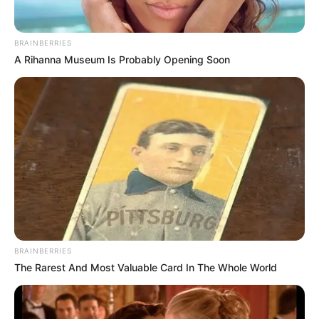
A gazda videója újabb bizonyítéka annak, hogy a
vidéki emberek nem kérnek a baloldali
BRAINBERRIES
politikusokból. A felvétel gyorsan terjed az
A Rihanna Museum Is Probably Opening Soon
interneten, és egyre többen fejezik ki
támogatásukat a gazda álláspontja mellett.
A magyar gazdák világosan üzennek: nem engedik,
hogy politikai játszmák áldozatai legyenek. A vidéki
emberek nem hagyják, hogy a baloldali politikusok
veszélybe sodorják megélhetésüket és a magyar
mezőgazdaság jövőjét.
BRAINBERRIES
The Rarest And Most Valuable Card In The Whole World