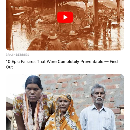
BRAINBERRIES
10 Epic Failures That Were Completely Preventable — Find
Out