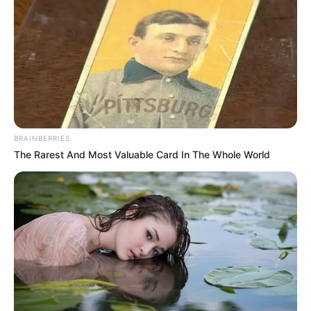
Posted
Friss hírek
in
Tragédia a Haraszti úton:
motorbalesetben vesztette
életét a híres magyar kovács
BRAINBERRIES
The Rarest And Most Valuable Card In The Whole World
by
Szerző
•
June 21, 2025