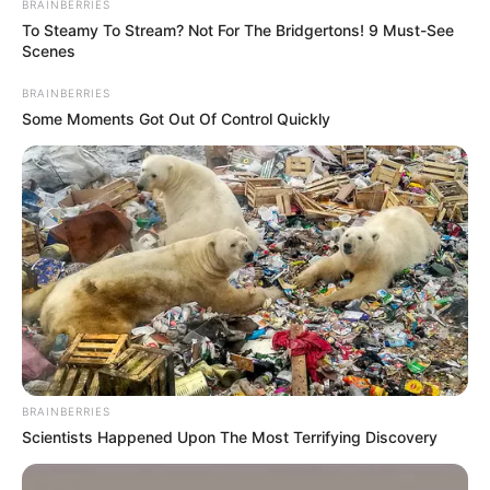
BRAINBERRIES
művészetét. A hétvégén a fesztivál több
To Steamy To Stream? Not For The Bridgertons! 9 Must-See
Scenes
résztvevője is rá fog emlékezni, hiszen
személyisége, tudása és elhivatottsága hiányozni
BRAINBERRIES
fog a hazai kézműves világból.
Some Moments Got Out Of Control Quickly
BRAINBERRIES
Scientists Happened Upon The Most Terrifying Discovery