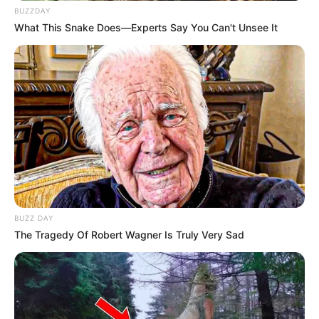
BUZZDAY
What This Snake Does—Experts Say You Can't Unsee It
BUZZ DAY
The Tragedy Of Robert Wagner Is Truly Very Sad