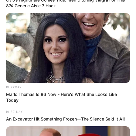
87¢ Generic Aisle 7 Hack
BUZZDAY
Marlo Thomas Is 86 Now - Here's What She Looks Like
Today
BUZZ DAY
An Excavator Hit Something Frozen—The Silence Said It All!