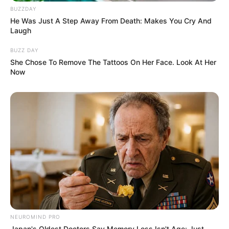
BUZZDAY
He Was Just A Step Away From Death: Makes You Cry And
Laugh
BUZZ DAY
She Chose To Remove The Tattoos On Her Face. Look At Her
Now
NEUROMIND PRO
Japan's Oldest Doctors Say Memory Loss Isn't Age: Just