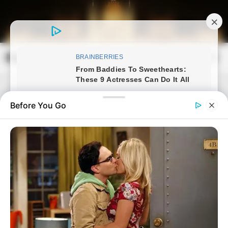
Skip
to
content
Magyarország Kincsei
Mai
Open
Men
Search
Before You Go