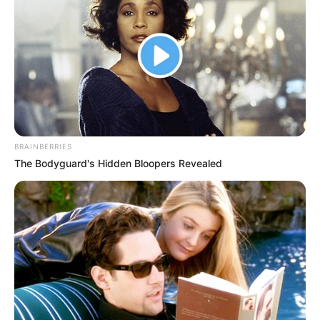
BRAINBERRIES
The Bodyguard's Hidden Bloopers Revealed
A kormány folyamatosan próbál alkalmazkodni a