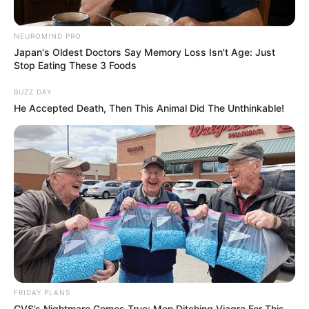
NEUROMIND PRO
Japan's Oldest Doctors Say Memory Loss Isn't Age: Just
Stop Eating These 3 Foods
BUZZ DAY
He Accepted Death, Then This Animal Did The Unthinkable!
FRIDAY PLANS
CVS’s Nightmare Comes True: Men Ditching Viagra For This