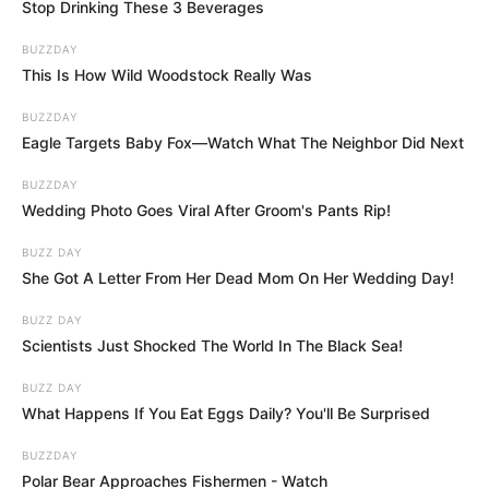
Stop Drinking These 3 Beverages
BUZZDAY
A 14. havi nyugdíj bevezetése egyelőre csak egy
This Is How Wild Woodstock Really Was
javaslat, és a kormány még nem hozta meg a végső
döntést. Azonban a változtatás lehetősége azt
BUZZDAY
Eagle Targets Baby Fox—Watch What The Neighbor Did Next
mutatja, hogy a kormány komolyan foglalkozik a
nyugdíjasok problémáival, és törekszik arra, hogy a
BUZZDAY
jövőben javítsa életminőségüket. A döntés
Wedding Photo Goes Viral After Groom's Pants Rip!
azonban számos gazdasági és politikai tényezőtől
BUZZ DAY
függ, és a jövőben biztosan lesznek még további
She Got A Letter From Her Dead Mom On Her Wedding Day!
konzultációk és elemzések annak érdekében, hogy
BUZZ DAY
a legjobb megoldás születhessen meg. A 14. havi
Scientists Just Shocked The World In The Black Sea!
nyugdíj tehát egy olyan lehetőség, amely nemcsak
BUZZ DAY
a nyugdíjasok számára jelentene segítséget, hanem
What Happens If You Eat Eggs Daily? You'll Be Surprised
hosszú távon a gazdaság stabilitására is kedvező
hatással lenne. Az elkövetkező időszakokban
BUZZDAY
Polar Bear Approaches Fishermen - Watch
biztosan még sokat fogunk hallani erről a kérdésről,