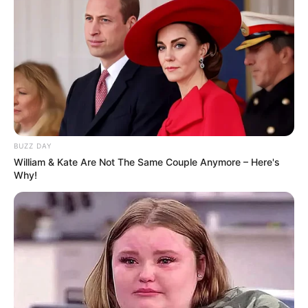
BUZZ DAY
William & Kate Are Not The Same Couple Anymore – Here's
Why!