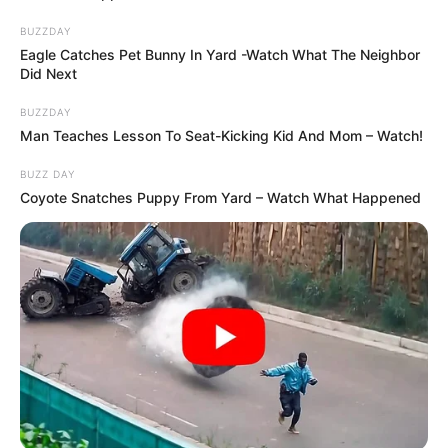
és érdemes figyelemmel kísérni a kormány
BUZZDAY
döntéseit, hogy miként alakulnak a jövőbeli
Eagle Catches Pet Bunny In Yard -Watch What The Neighbor
Did Next
juttatások.
BUZZDAY
Man Teaches Lesson To Seat-Kicking Kid And Mom – Watch!
BUZZ DAY
Coyote Snatches Puppy From Yard – Watch What Happened