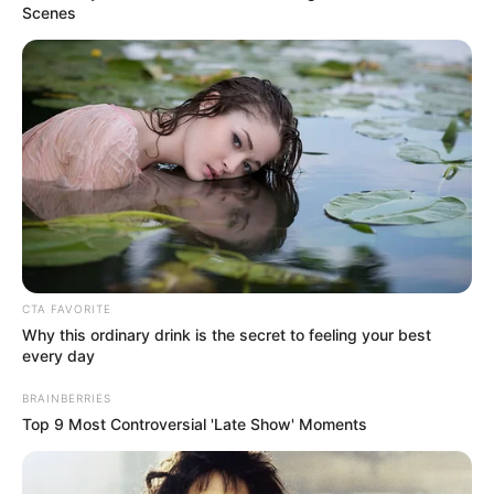
Scenes
Posted
Friss hírek
in
Most érkezett a hír! Jöhet a 14.
havi nyugdíj!
by
Szerző
•
June 21, 2025
CTA FAVORITE
Why this ordinary drink is the secret to feeling your best
every day
BRAINBERRIES
Top 9 Most Controversial 'Late Show' Moments