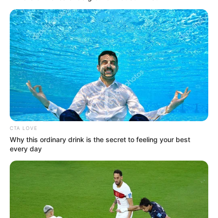
törekszik azok megoldására. A javasolt 14. havi
nyugdíj hasonló hatást érhetne el, mint a nyugdíjak
évről évre történő emelése, de nagyobb hatást
gyakorolna a nyugdíjasok mindennapi életére,
hiszen egy nagyobb összeg egyszerre történő
kifizetése lehetőséget adna arra, hogy a
nyugdíjasok egy-egy nagyobb kiadást fedezzenek.
Ezen kívül a nyugdíjasok életminősége szoros
összefüggésben áll a jövedelmük mértékével, így
CTA LOVE
az idősebb generáció számára biztosított anyagi
Why this ordinary drink is the secret to feeling your best
támogatás közvetlenül befolyásolná
every day
életminőségüket. A 14. havi nyugdíj bevezetésének
gazdasági hatásait több szempontból is érdemes
vizsgálni. Egyrészt az ilyen típusú juttatás növelheti
a belső keresletet, mivel a nyugdíjasok többsége az
extra jövedelmet alapvető szükségleteikre,