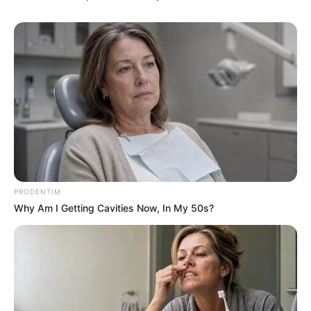
vannak olyan gazdasági kockázatok is, amelyeket
nem lehet figyelmen kívül hagyni. Az egyik
legnagyobb kihívás, hogy az állami költségvetés
számára jelentős terhet jelenthet a juttatás
folyamatos biztosítása, különösen, ha az infláció és
a gazdasági válságok hosszú távon is kihatnak a
költségvetésre.
PRODENTIM
Why Am I Getting Cavities Now, In My 50s?