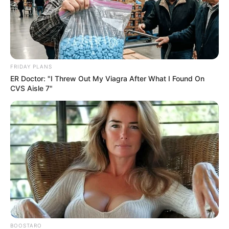
FRIDAY PLANS
ER Doctor: "I Threw Out My Viagra After What I Found On
CVS Aisle 7"
BOOSTARO