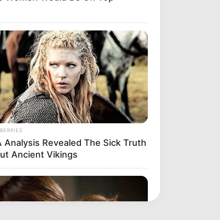
BERRIES
 Analysis Revealed The Sick Truth
ut Ancient Vikings