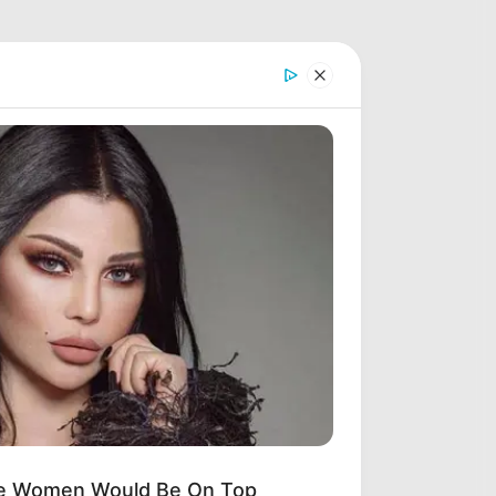
ese Women Would Be On Top