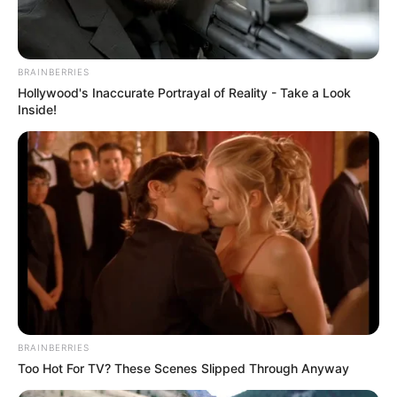
BRAINBERRIES
Hollywood's Inaccurate Portrayal of Reality - Take a Look
Inside!
Magyar Péter ma hatalmasat robbantott: “Abban a
megtiszteltetésben volt részem, hogy nyílt levelet
kaptam az angol királynál négyszer gazdagabb
BRAINBERRIES
Too Hot For TV? These Scenes Slipped Through Anyway
Mészáros Lőrinctől, az Index című propaganda lap