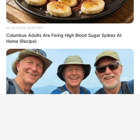
GLYCOGEN SUPPORT
Columbus Adults Are Fixing High Blood Sugar Spikes At
Home (Recipe)
FRIDAY PLANS
Stop Waiting In Line: The 87¢ Generic Viagra Is Actually "Self-
Serve" In Aisle 7