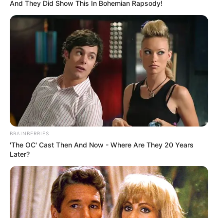
And They Did Show This In Bohemian Rapsody!
Dehát ezt önnek nem kell magyarázni. És mivel ön
nagy harcos hírében áll, engedje meg, hogy a jól
ismert zászló, zászló, szív helyett így köszönjek el:
Bilincs, bilincs, rács, rács. A stróman egy szó.
Szívélyes üdvözlettel, “
BRAINBERRIES
'The OC' Cast Then And Now - Where Are They 20 Years
Later?