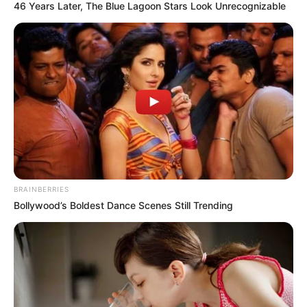
46 Years Later, The Blue Lagoon Stars Look Unrecognizable
BRAINBERRIES
Bollywood’s Boldest Dance Scenes Still Trending
Örülök, hogy ezt a csodás levelet kaptam öntől, de
mivel volt szerencsém önt többször is személyesen
meghallgatni, félek, hogy ezek nem az ön saját