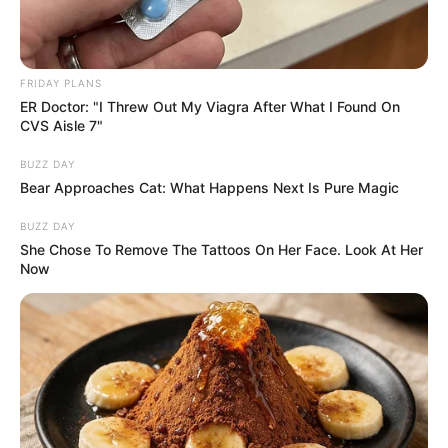
FRIDAY PLANS
ER Doctor: "I Threw Out My Viagra After What I Found On
CVS Aisle 7"
BUZZ DAY
Bear Approaches Cat: What Happens Next Is Pure Magic
BUZZ DAY
She Chose To Remove The Tattoos On Her Face. Look At Her
Now