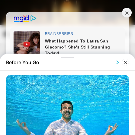
Skip
to
content
Magyarország Kincsei
Mai
Open
Men
Search
Before You Go