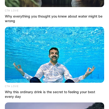
CTA LOVE
Why everything you thought you knew about water might be
wrong
Felhőszakadás, jégeső: a meteorológia riasztást
adott ki Pest megyére is
A nyári időjárás mellett heves zivatarok, jégeső és
felhőszakadás is veszélyt jelenthet kedden, ezért az
CTA LOVE
Országos Meteorológiai Szolgálat hat megyére
Why this ordinary drink is the secret to feeling your best
figyelmeztetést adott ki. A riasztás Pest megyét is
every day
érinti, különösen a Dunakanyar térségében lehet
számítani nagy mennyiségű csapadékra.