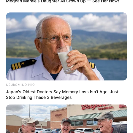
Meghan Markle's Daughter All Grown Up — See Her Now!
NEUROMIND PRO
Japan's Oldest Doctors Say Memory Loss Isn't Age: Just
Stop Drinking These 3 Beverages