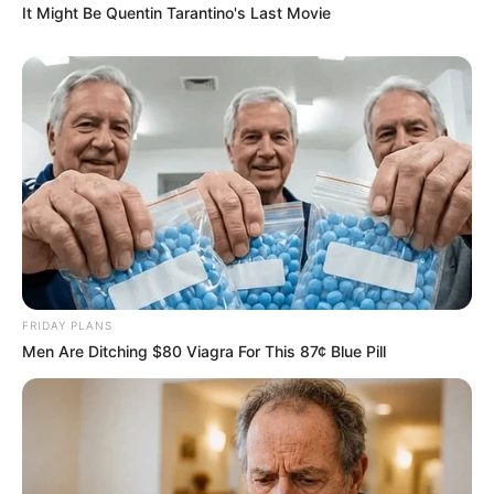
It Might Be Quentin Tarantino's Last Movie
FRIDAY PLANS
Men Are Ditching $80 Viagra For This 87¢ Blue Pill