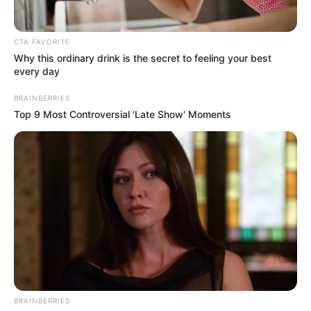
érinti, különösen a Dunakanyar térségében lehet
számítani nagy mennyiségű csapadékra.
CTA FAVORITE
Why this ordinary drink is the secret to feeling your best
every day
BRAINBERRIES
Top 9 Most Controversial 'Late Show' Moments
BRAINBERRIES