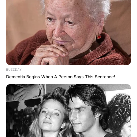
BUZZDAY
Dementia Begins When A Person Says This Sentence!