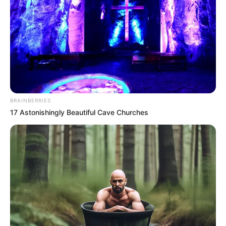
by
Szerző
•
June 18, 2025
BRAINBERRIES
17 Astonishingly Beautiful Cave Churches