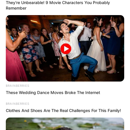
They're Unbearable! 9 Movie Characters You Probably
Remember
A met.hu tájékoztatása szerint a délelőtti órákban
főként a Dunántúl északkeleti részein, valamint az
BRAINBERRIES
Északi-középhegység nyugati, északnyugati
These Wedding Dance Moves Broke The Internet
térségében alakulhatnak ki záporok, zivatarok,
BRAINBERRIES
helyenként felhőszakadással (15–30 mm eső)
Clothes And Shoes Are The Real Challenges For This Family!
kísérve. A legnagyobb eséllyel a Dunakanyar
környékén lehet számítani intenzív esőre.