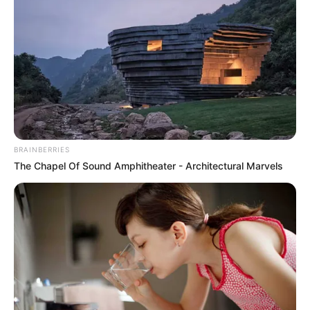
Jégeső is jöhet a felhőszakadásokkal: hat megyére
adtak ki figyelmeztetést
Hirdetés
Facebook Twitter Messenger
BRAINBERRIES
Fotó: MTI/Donka Ferenc
The Chapel Of Sound Amphitheater - Architectural Marvels
Felhőszakadás, jégeső: a meteorológia riasztást
adott ki Pest megyére is
A nyári időjárás mellett heves zivatarok, jégeső és
felhőszakadás is veszélyt jelenthet kedden, ezért az
Országos Meteorológiai Szolgálat hat megyére
figyelmeztetést adott ki. A riasztás Pest megyét is