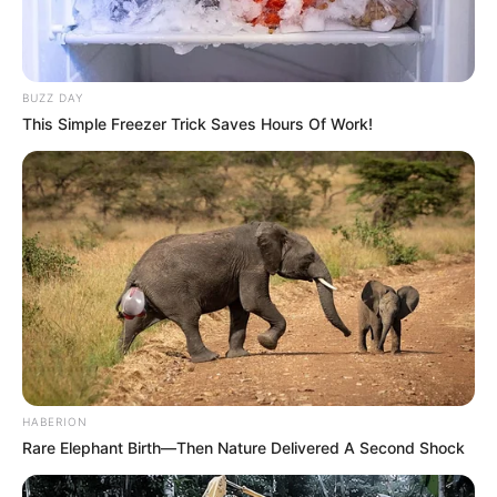
BUZZ DAY
This Simple Freezer Trick Saves Hours Of Work!
HABERION
Rare Elephant Birth—Then Nature Delivered A Second Shock