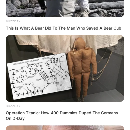
BUZZDAY
This Is What A Bear Did To The Man Who Saved A Bear Cub
BUZZDAY
Operation Titanic: How 400 Dummies Duped The Germans
On D-Day