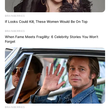
Szerdán már napos, száraz időre lehet számítani, az
égen fátyol- és gomolyfelhők jelenhetnek meg. A
BRAINBERRIES
délutáni hőmérséklet ismét visszakúszik a nyárias
If Looks Could Kill, These Women Would Be On Top
tartományba, 28 és 32 fok között alakul majd.
BRAINBERRIES
When Fame Meets Fragility: 6 Celebrity Stories You Won't
Forget
BRAINBERRIES