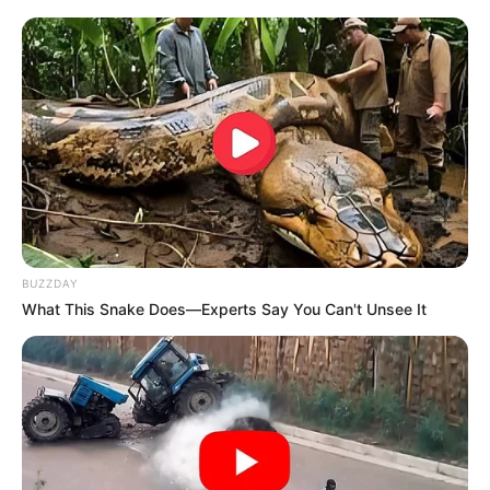
BUZZDAY
What This Snake Does—Experts Say You Can't Unsee It