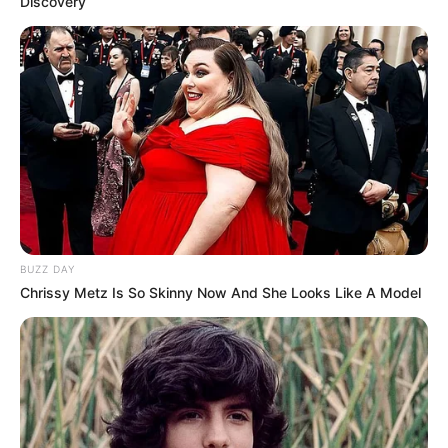
Discovery
BUZZ DAY
Chrissy Metz Is So Skinny Now And She Looks Like A Model