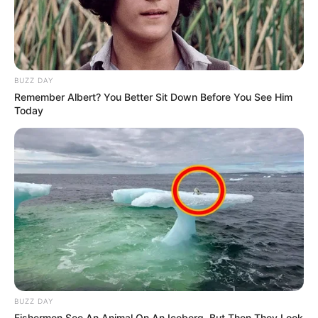
BUZZ DAY
Remember Albert? You Better Sit Down Before You See Him
Today
BUZZ DAY
Fishermen See An Animal On An Iceberg, But Then They Look