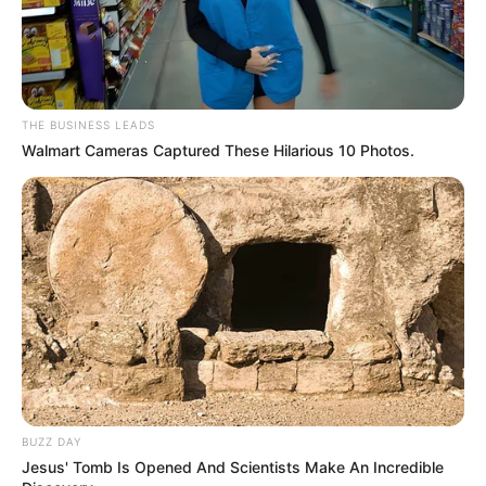
THE BUSINESS LEADS
Walmart Cameras Captured These Hilarious 10 Photos.
BUZZ DAY
Jesus' Tomb Is Opened And Scientists Make An Incredible