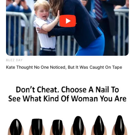
Posted
Friss hírek
in
2025 JÚNIUS harmadik hetében
5 csillagjegy milliomossá válik,
ők azok,mutatjuk. (1. oldal)
by
Szerző
•
June 18, 2025
BUZZ DAY
Kate Thought No One Noticed, But It Was Caught On Tape