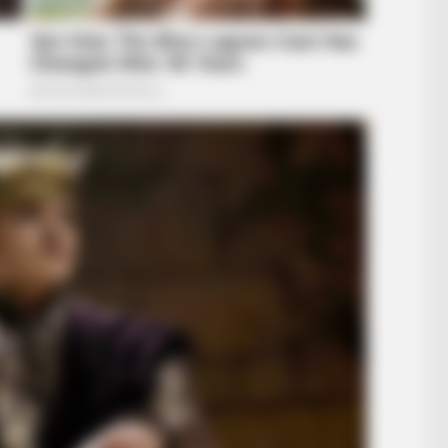
BRAINBERRIES
BRAIN
ou?
Hollywood's Inaccurate Portrayal of
Top
Reality - Take a Look Inside!
Hap
e His Shocking
BRAINBERRIES