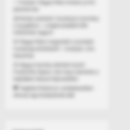
✨ Fordulat: Magyar Péter hirtelen jó hírt
jelentett be!
💰 Döntés született: hozzányúl a kormány
a nyugdíjhoz – a legkevesebből élők
örülhetnek nagyon!
🚨 Magyar Péter megszólalt a szombati
munkanap eltörléséről – mutatjuk, mire
készülnek
🚨 Nagyon kemény döntést hozott
Forsthoffer Ágnes: már meg is büntette a
legtöbbet hiányzó képviselőket
🖤 Tragédia Miskolcon: autóbalesetben
elhunyt egy középiskolás diák