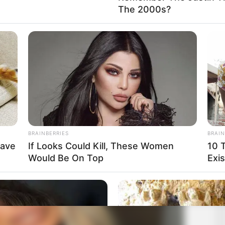
The 2000s?
BRAINBERRIES
BRAIN
Have
If Looks Could Kill, These Women
10 
Would Be On Top
Exis