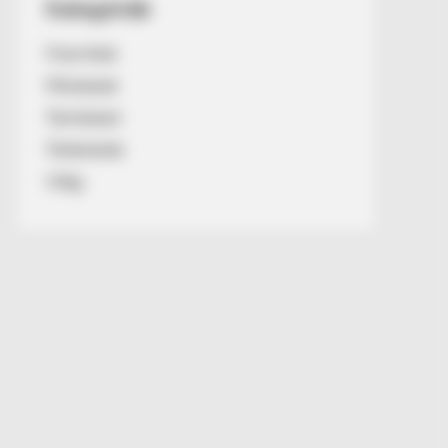
Kategóriák
Friss hírek
Művészek
Természet
Történetek
Világ