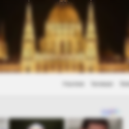
Friss hírek
Természet
Tört