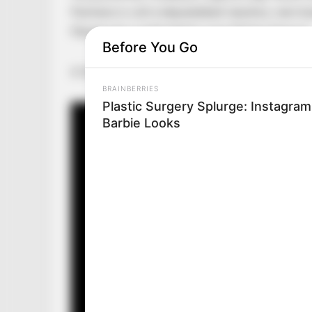
Partnere is volt a képzeletbeli nászhoz, nem ki
Mangra és a szakmabeli Lucas Molina Gazcon.
Before You Go
A felvételt, amely láttán gyakorlatilag tátva m
BRAINBERRIES
Plastic Surgery Splurge: Instagra
Barbie Looks