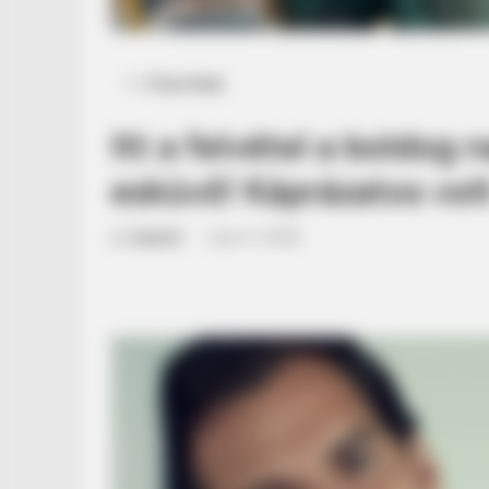
Posted
Friss hírek
in
Itt a felvétel a boldog 
esküvő! Káprázatos vol
by
Szerző
•
June 17, 2025