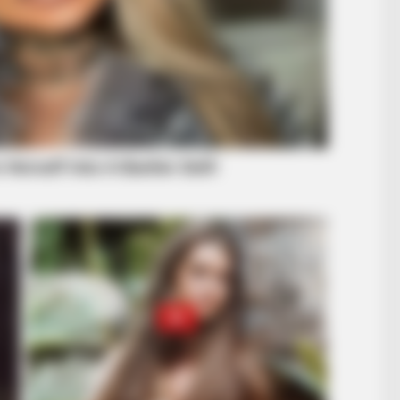
BRAINBERRIES
ep In Your Emergency Kit
17 Rare Churches Underg