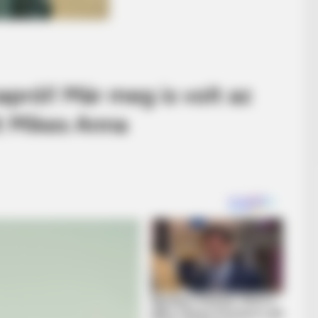
napról! Már meg is volt az
t Mikes Anna