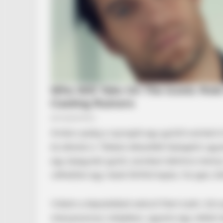
Amikor pedig a rajongók egy gyűrűt szúrtak ki 
és ellenük is. Többen elkezdték fejtegetni ugy
egy eljegyzési gyűrű, azonban tekintve mennyi 
vélhetően egy másik férfitól kapta. Ha igen, ki
Videón a képzeletbeli esküvő Nem tudni. Azt
menyasszonyi ruhájában, ugyanis egy reklám 