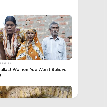
BERRIES
Tallest Women You Won't Believe
t