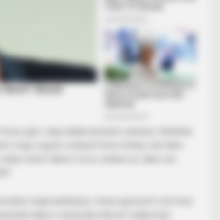
Anna ujján, még inkább beindult a pletyka. Mellettük
anis, hogy a gyűrű, amelyet Anna mindig visel talán
ideje ismeri Gábort, ha ez valóban az, akkor azt
től?
 azonban megmutathatjuk, milyen gyönyörű volt Anna
kedvéért ebbe a meseszép esküvői ruhába bújt.