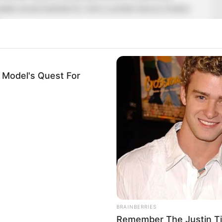
sebb nevek kísérték őt, mint a szintén táncos Andrei
aradt a szád
m Model's Quest For
BRAINBERRIES
Remember The Justin T