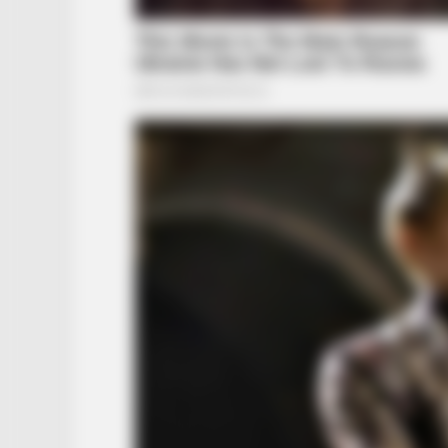
BRAINBERRIES
Think Your Crush Doesn't Notice Y
Think Again
BRAINBERRIES
Remember This Kick-Ass Star? Se
Transformation