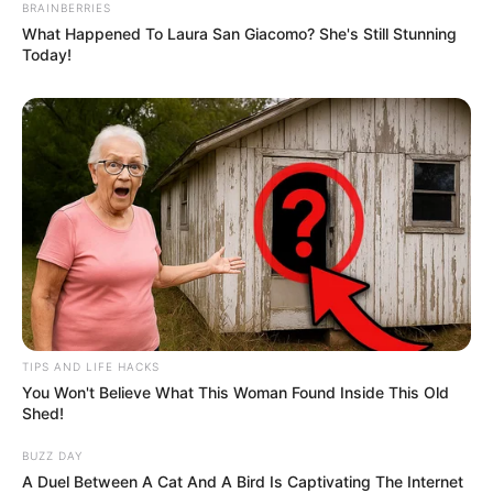
BRAINBERRIES
meg a háziorvosodat, ha bizonytalan vagy!
What Happened To Laura San Giacomo? She's Still Stunning
Today!
TIPS AND LIFE HACKS
You Won't Believe What This Woman Found Inside This Old
Shed!
BUZZ DAY
A Duel Between A Cat And A Bird Is Captivating The Internet