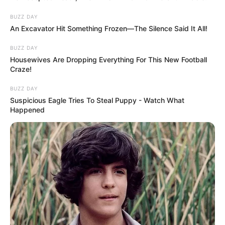
BUZZ DAY
An Excavator Hit Something Frozen—The Silence Said It All!
BUZZ DAY
Housewives Are Dropping Everything For This New Football
Craze!
BUZZ DAY
Suspicious Eagle Tries To Steal Puppy - Watch What
Happened