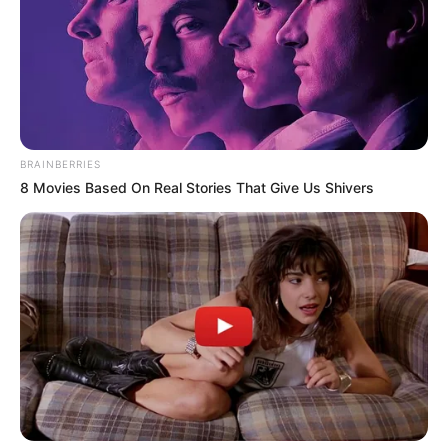
BRAINBERRIES
8 Movies Based On Real Stories That Give Us Shivers
📢 Mit kell tenned, ha behívót kapsz?
✅ Ne hagyd figyelmen kívül!✅ Egyeztess
időpontot – akár elektronikusan is.✅ Menj el a
szűrésre, még ha tünetmentes vagy is.✅ Kérdezd