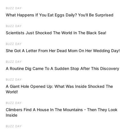
BUZZ DAY
What Happens If You Eat Eggs Daily? You'll Be Surprised
BUZZ DAY
Scientists Just Shocked The World In The Black Sea!
BUZZ DAY
She Got A Letter From Her Dead Mom On Her Wedding Day!
BUZZ DAY
A Routine Dig Came To A Sudden Stop After This Discovery
BUZZ DAY
A Giant Hole Opened Up: What Was Inside Shocked The
World!
BUZZ DAY
Climbers Find A House In The Mountains - Then They Look
Inside
BUZZ DAY