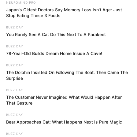
NEUROMIND PRO
Japan's Oldest Doctors Say Memory Loss Isn't Age: Just
Stop Eating These 3 Foods
BUZZ DAY
You Rarely See A Cat Do This Next To A Parakeet
BUZZ DAY
78-Year-Old Builds Dream Home Inside A Cave!
BUZZ DAY
The Dolphin Insisted On Following The Boat. Then Came The
Surprise
BUZZ DAY
The Customer Never Imagined What Would Happen After
That Gesture.
BUZZ DAY
Bear Approaches Cat: What Happens Next Is Pure Magic
BUZZ DAY