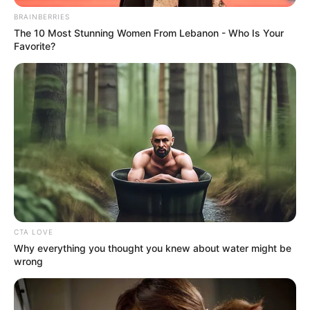
BRAINBERRIES
The 10 Most Stunning Women From Lebanon - Who Is Your
Favorite?
📬 Figyeld a postaládád – érkeznek a behívók! Ez
vár rád az új egészségügyi szűrővizsgálati
rendszerben
Fontos újítást jelentett be a kormány: megjelent az
CTA LOVE
új egészségügyi szűrővizsgálati rendszer
Why everything you thought you knew about water might be
koncepciója, melynek célja a betegségek korai
wrong
felismerése és a lakosság egészségi állapotának
javítása. A következő időszakban egyre több