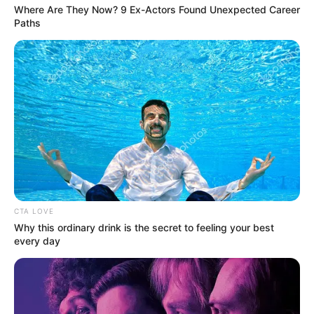
Where Are They Now? 9 Ex-Actors Found Unexpected Career
a magasabb kockázatúaknál
Paths
👨‍⚕️ 4. Alkalomszerű szűrések háziorvosnál
A háziorvosnál tett látogatások során lehetőség
nyílik alkalmi szűrésekre, amelyek fizikai vizsgálatot
és kockázatfelmérést is tartalmazhatnak.
CTA LOVE
Why this ordinary drink is the secret to feeling your best
every day