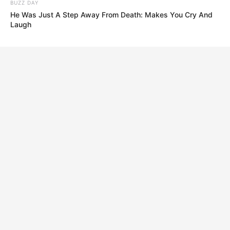
BUZZ DAY
He Was Just A Step Away From Death: Makes You Cry And
Laugh
BUZZ DAY
Police Shocked By What A Puppy Was Guarding On The
Tracks
BUZZ DAY
Park Ranger Turns Pale Seeing What This Photographer
Captured On Tape