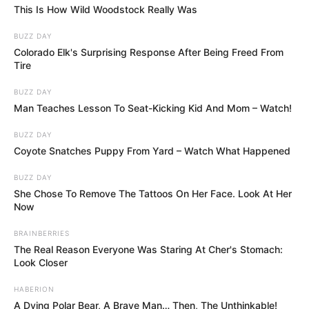
This Is How Wild Woodstock Really Was
BUZZ DAY
Colorado Elk's Surprising Response After Being Freed From
Tire
BUZZ DAY
Man Teaches Lesson To Seat-Kicking Kid And Mom – Watch!
BUZZ DAY
Coyote Snatches Puppy From Yard – Watch What Happened
BUZZ DAY
She Chose To Remove The Tattoos On Her Face. Look At Her
Now
BRAINBERRIES
The Real Reason Everyone Was Staring At Cher's Stomach:
Look Closer
HABERION
A Dying Polar Bear, A Brave Man… Then, The Unthinkable!