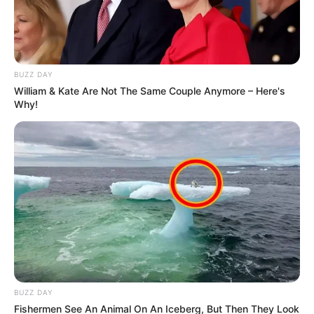
BUZZ DAY
William & Kate Are Not The Same Couple Anymore – Here's
Why!
BUZZ DAY
Fishermen See An Animal On An Iceberg, But Then They Look