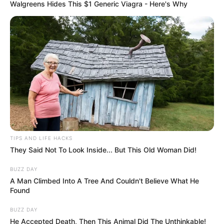
Walgreens Hides This $1 Generic Viagra - Here's Why
TIPS AND LIFE HACKS
They Said Not To Look Inside... But This Old Woman Did!
BUZZ DAY
A Man Climbed Into A Tree And Couldn't Believe What He
Found
BUZZ DAY
He Accepted Death, Then This Animal Did The Unthinkable!