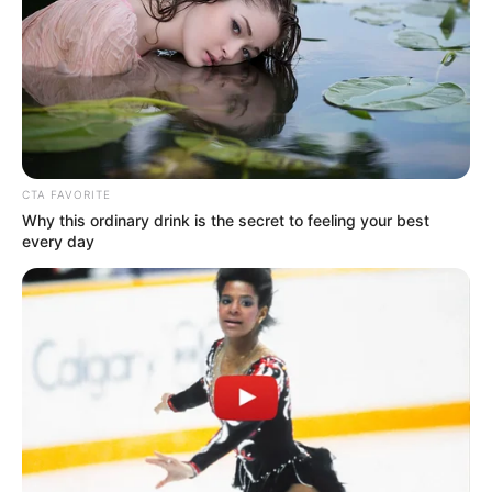
CTA FAVORITE
Why this ordinary drink is the secret to feeling your best
every day
Viktor úgy véli, a műsor népszerűségével és az
országos ismertséggel nem változtak nagyban a
hétköznapjai, habár a galériájába több néző megy
be, de nem kifejezetten vásárlási célból, hanem