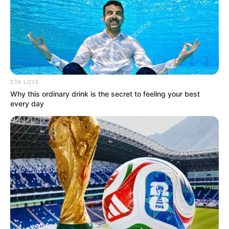
világában. Az adásokban civil szereplők vesznek
részt, akik az otthon talált, különleges, meglepő
vagy éppen ritka, antik tárgyaikat próbálják
értékesíteni a műkereskedőknek, akik egymásra
licitálva igyekeznek megvásárolni a kincseket
CTA LOVE
Why this ordinary drink is the secret to feeling your best
. A műsor öt műkereskedője: Nagyházi Lőrinc,
every day
Katona Szandra, Fertőszögi Péter, Molnár Viktor és
a Tankcsapda dobosa, Fejes Tamás. Igen ám,
azonban kiderült, hogy bár már harmadik – a VIP
kiadással együtt negyedik – évada szerepel a
zenész a műsorban, eredetileg nem őt akarta a
TV2.
Molnár Viktor régiségkereskedő, galériatulajdonos
árult el kulisszatitkokat Hegyi Iván Sporttárs című