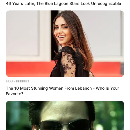
46 Years Later, The Blue Lagoon Stars Look Unrecognizable
Posted
Friss hírek
in
A TV2 eredetileg nem Fejes
Tamást akarta a
Kincsvadászokba: az első jelölt
váratlanul visszalépett két héttel
BRAINBERRIES
a forgatás előtt
The 10 Most Stunning Women From Lebanon - Who Is Your
Favorite?
by
Szerző
•
June 16, 2025