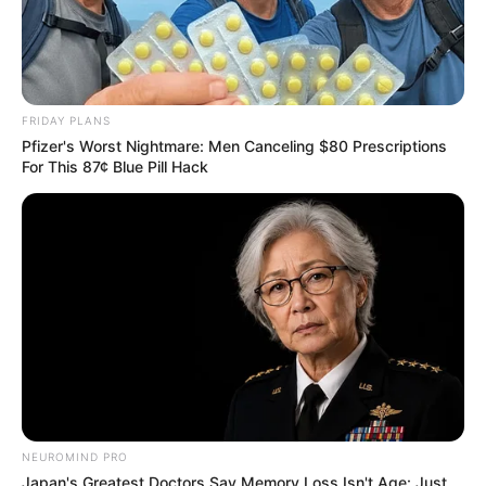
FRIDAY PLANS
Pfizer's Worst Nightmare: Men Canceling $80 Prescriptions
For This 87¢ Blue Pill Hack
NEUROMIND PRO
Japan's Greatest Doctors Say Memory Loss Isn't Age: Just