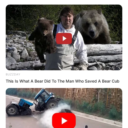
BUZZDAY
This Is What A Bear Did To The Man Who Saved A Bear Cub