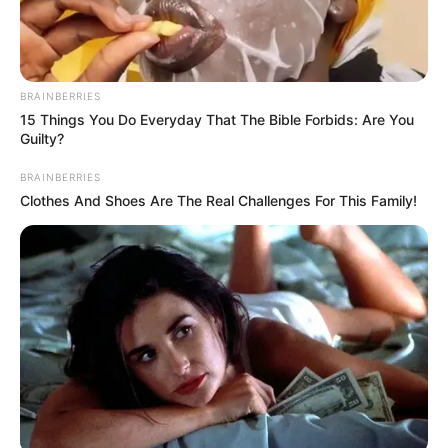
– hangsúlyozta Völgyi Zsuzsi a koncert után,
hozzátéve, hogy a zenekar nem tűri a tiszteletlen
viselkedést.
BRAINBERRIES
15 Things You Do Everyday That The Bible Forbids: Are You
A rendezvényen egyébként mintegy 2 000 ember
Guilty?
gyűlt össze, ami külön elismerést érdemel a
BRAINBERRIES
fellépőktől. Völgyi kiemelte: “Ez nem egy falunapi
Clothes And Shoes Are The Real Challenges For This Family!
esemény volt, hanem fizetős fesztivál, és az
emberek joggal várhatják el a kulturált
szórakozást.”
Mi lesz a következmény?
A koncert végül sikeresen lezajlott, de az eset
árnyékot vetett az élményre. A zenekar és a
szervezők egyértelműen jelezték, hogy a jövőben is