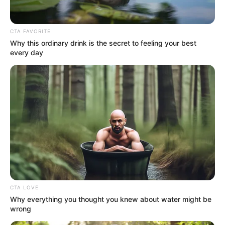
CTA FAVORITE
Why this ordinary drink is the secret to feeling your best
every day
A hétvégén megrendezett szegedi Deja Vu
Fesztiválon hatalmas botrány kerekedett: a
Romantic zenekar koncertjén a közönség soraiból
poharakat dobáltak a színpadra. A Bors cikke
szerint a dobálás miatt a fellépés is veszélybe
került.
Mi történt pontosan?
CTA LOVE
Why everything you thought you knew about water might be
wrong
A fesztiválon Völgyi Zsuzsi, Kunovics Katinka és