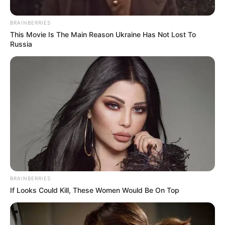
BRAINBERRIES
This Movie Is The Main Reason Ukraine Has Not Lost To
Russia
Posted
Friss hírek
in
Botrány a koncerten:
megdobálták Győzikét a nézők
BRAINBERRIES
If Looks Could Kill, These Women Would Be On Top
by
Szerző
•
June 14, 2025