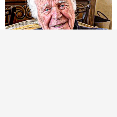
BUZZ DAY
The Tragedy Of Robert Wagner Is Truly Very Sad
BUZZ DAY
This Is How Wild Woodstock Really Was