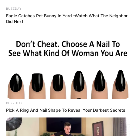
Az eredmény alapján dől majd el, hogy ki indulhat
BUZZDAY
Eagle Catches Pet Bunny In Yard -Watch What The Neighbor
nehezebben, és ki könnyebben a versenybe.
Did Next
Összességében tehát egy izgalmas és interaktív
évad vár az Ázsia Expressz rajongóira, akik most
először vehetnek részt a verseny alakulásának
alakításában. A kaland, a versengés és az új
kihívások garantáltan lekötik majd a nézőket a
képernyők elé.
BUZZ DAY
Pick A Ring And Nail Shape To Reveal Your Darkest Secrets!