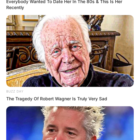
Everybody Wanted To Date Her In The 80s & This Is Her
Recently
BUZZ DAY
The Tragedy Of Robert Wagner Is Truly Very Sad