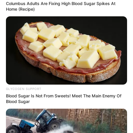
Columbus Adults Are Fixing High Blood Sugar Spikes At
kiket választottak be:
Home (Recipe)
by
Szerző
•
June 13, 2025
GLYCOGEN SUPPORT
Blood Sugar Is Not From Sweets! Meet The Main Enemy Of
Blood Sugar