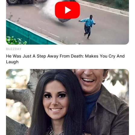
BUZZDAY
He Was Just A Step Away From Death: Makes You Cry And
Laugh
Az Ázsia Expressz újabb izgalmas évadára készül a
TV2, és a versenyzők névsora már nyilvánosságra
került.
Az új szezonban nyolc kalandvágyó pár veszi majd
fel a harcot a Fülöp-szigetek és Tajvan lenyűgöző
tájain. Az újítások között pedig egy nagy változás
is szerepel: