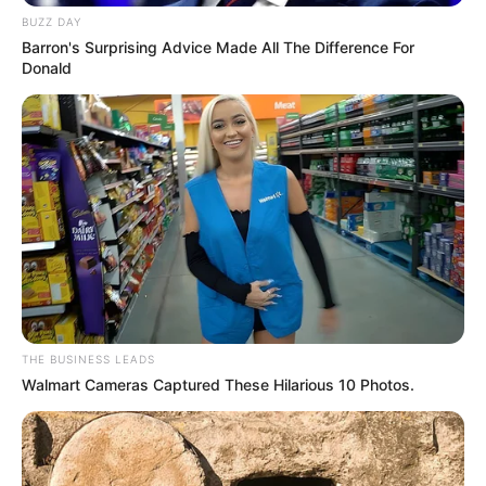
BUZZ DAY
Barron's Surprising Advice Made All The Difference For
Donald
THE BUSINESS LEADS
Walmart Cameras Captured These Hilarious 10 Photos.