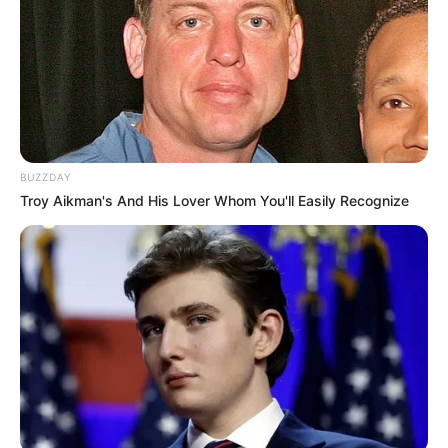
BUZZDAY
Troy Aikman's And His Lover Whom You'll Easily Recognize