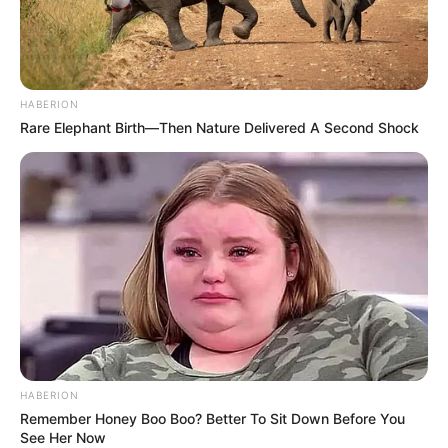
HABERION
Rare Elephant Birth—Then Nature Delivered A Second Shock
A TV2 Play oldalán vasárnap éjfélig lehet szavazni
arról, hogy melyik párosnak szurkolnak leginkább a
HABERION
nézők.
Remember Honey Boo Boo? Better To Sit Down Before You
See Her Now