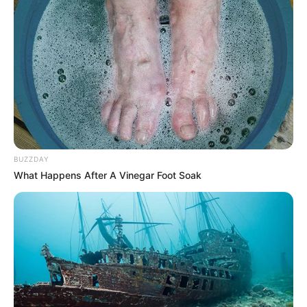
BUZZDAY
What Happens After A Vinegar Foot Soak