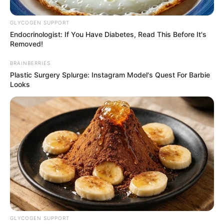
GLYCOGEN SUPPORT
Endocrinologist: If You Have Diabetes, Read This Before It's
Removed!
BRAINBERRIES
Plastic Surgery Splurge: Instagram Model's Quest For Barbie
Looks
Posted
Friss hírek
in
Ázsia Expressz: Kijött a friss
lista, Krausz Gáborék mellett ŐK
lesznek az új évad versenyzői! –
Hatalmas a felháborodás, hogy
GLYCOGEN SUPPORT