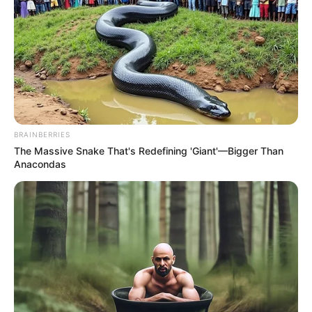
View this post on Instagram
BRAINBERRIES
The Massive Snake That's Redefining 'Giant'—Bigger Than
Anacondas
A post shared by Tóth Vera (@tothveraofficial)