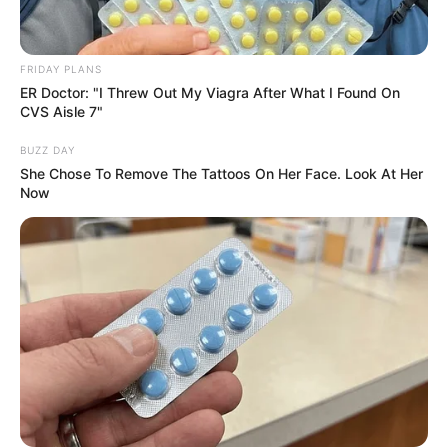
FRIDAY PLANS
ER Doctor: "I Threw Out My Viagra After What I Found On
CVS Aisle 7"
BUZZ DAY
She Chose To Remove The Tattoos On Her Face. Look At Her
Now