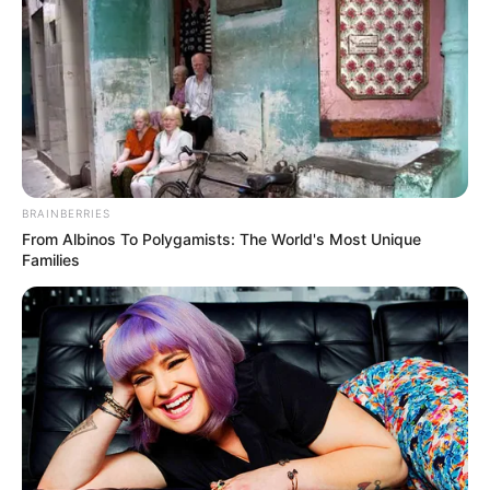
BRAINBERRIES
From Albinos To Polygamists: The World's Most Unique
Families
Tóth Vera ismét bebizonyította, hogy nemcsak a
hangjával, hanem a kisugárzásával is képes
elvarázsolni mindenkit. A
Csináljuk a