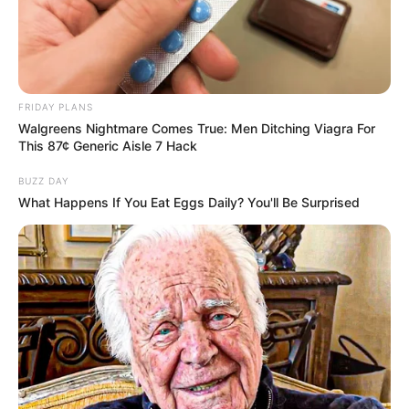
FRIDAY PLANS
Walgreens Nightmare Comes True: Men Ditching Viagra For
This 87¢ Generic Aisle 7 Hack
BUZZ DAY
What Happens If You Eat Eggs Daily? You'll Be Surprised