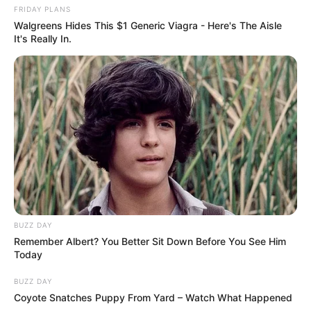
FRIDAY PLANS
Walgreens Hides This $1 Generic Viagra - Here's The Aisle
It's Really In.
BUZZ DAY
Remember Albert? You Better Sit Down Before You See Him
Today
BUZZ DAY
Coyote Snatches Puppy From Yard – Watch What Happened