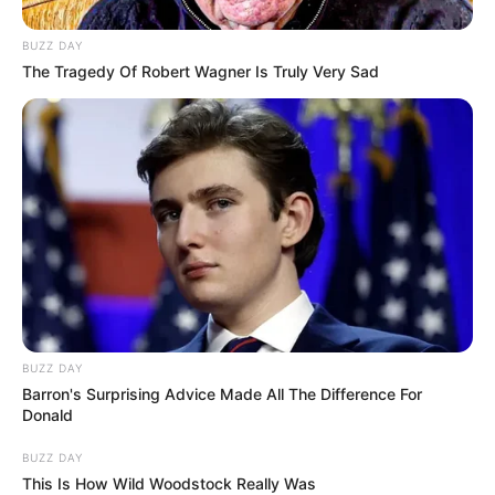
BUZZ DAY
The Tragedy Of Robert Wagner Is Truly Very Sad
BUZZ DAY
Barron's Surprising Advice Made All The Difference For
Donald
BUZZ DAY
This Is How Wild Woodstock Really Was