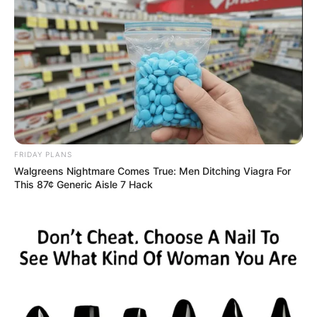
by
Szerző
•
June 9, 2025
FRIDAY PLANS
Walgreens Nightmare Comes True: Men Ditching Viagra For
This 87¢ Generic Aisle 7 Hack