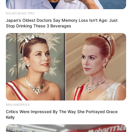
NEUROMIND PRO
Japan's Oldest Doctors Say Memory Loss Isn't Age: Just
Stop Drinking These 3 Beverages
Posted
Friss hírek
in
BRAINBERRIES
Visszatért a Kincsvadászok
Critics Were Impressed By The Way She Portrayed Grace
Kelly
képernyőről eltűnt sztárja,
Molnár Viktor