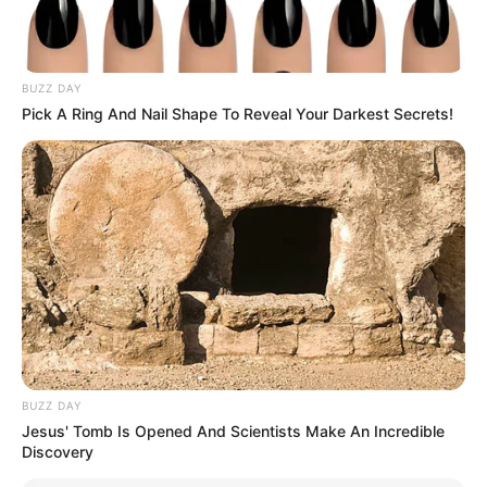
BUZZ DAY
Pick A Ring And Nail Shape To Reveal Your Darkest Secrets!
Nemcsak a rajongók érezték a licitáló hiányát,
hanem műsortársai is, akik most nagyon örülnek a
visszatérésének.
BUZZ DAY
Jesus' Tomb Is Opened And Scientists Make An Incredible
Hirdetés
Discovery
Rövidebb kihagyás után újra a képernyőn láthatjuk