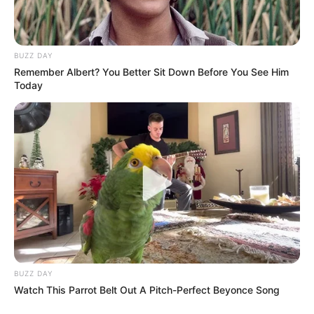
A csapat is hasonlóan érzett, mindenki megérezte,
hogy hiányzik a megszokott dinamika és humor.
BUZZ DAY
Katona Szandra szinte fellélegezett:
Remember Albert? You Better Sit Down Before You See Him
Today
BUZZ DAY
Watch This Parrot Belt Out A Pitch-Perfect Beyonce Song