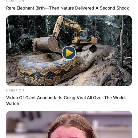
A visszatérés tehát megtörtént, és bár Viktor még
HABERION
Rare Elephant Birth—Then Nature Delivered A Second Shock
nem „pörgött fel”, ahogy szokott, bizakodik, hogy
minél hamarabb visszatér az energiája.
HABERION
Video Of Giant Anaconda Is Going Viral All Over The World.
Watch