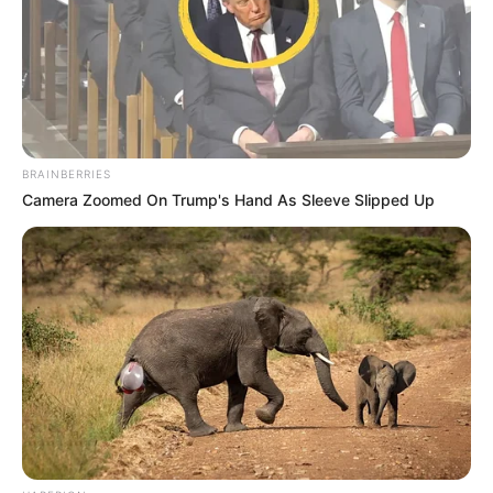
Haverok vagyunk, tehát mindenféleképpen
hiányzott a jelenléte. Egyébként meg azt
gondolom, így is pörgött az adás, hála Istennek,
megint tudtam kicsit szívatni, úgy, hogy nincs itt.
BRAINBERRIES
Viktor kisebb műtéten esett át, amit szerencsére
Camera Zoomed On Trump's Hand As Sleeve Slipped Up
időben sikerült elvégezni, így nem húzódott el a
felépülése.
Fertőszögi Péter már a műtét elött érezte
barátjánál, hogy valami nincs rendben. Tudta,
valami baja van, és jók is voltak a megérzései. Örül
a felépülésének, de beismerte, hogy nagyon
hiányzott neki Viktor.