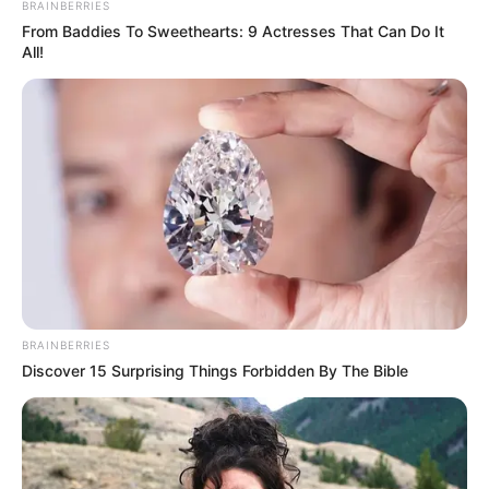
BRAINBERRIES
From Baddies To Sweethearts: 9 Actresses That Can Do It
All!
BRAINBERRIES
Discover 15 Surprising Things Forbidden By The Bible