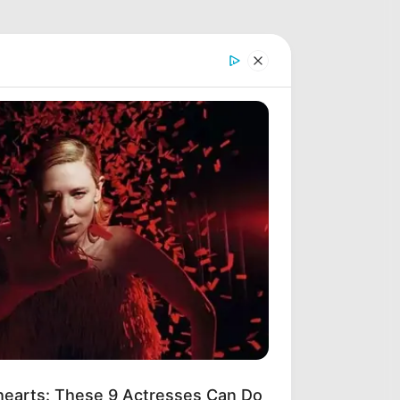
earts: These 9 Actresses Can Do